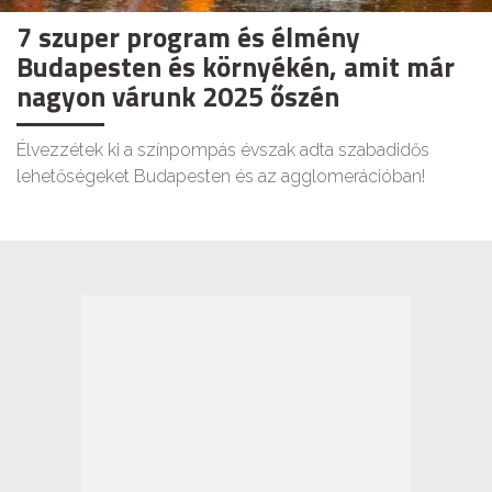
7 szuper program és élmény
Budapesten és környékén, amit már
nagyon várunk 2025 őszén
Élvezzétek ki a színpompás évszak adta szabadidős
lehetőségeket Budapesten és az agglomerációban!