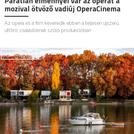
Páratlan élménnyel vár az operát a
mozival ötvöző vadiúj OperaCinema
Az opera és a film keveredik ebben a teljesen újszerű,
úttörő, családoknak szóló produkcióban.
GOODAPEST