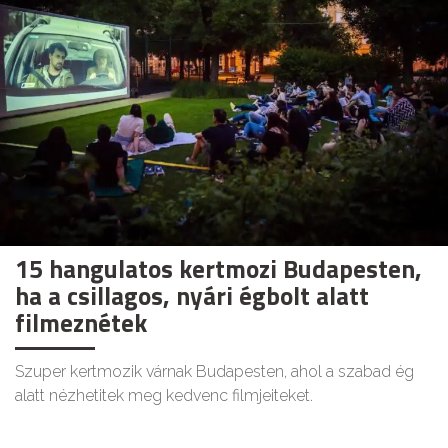
15 hangulatos kertmozi Budapesten,
ha a csillagos, nyári égbolt alatt
filmeznétek
Szuper kertmozik várnak Budapesten, ahol a szabad ég
alatt nézhetitek meg kedvenc filmjeiteket.