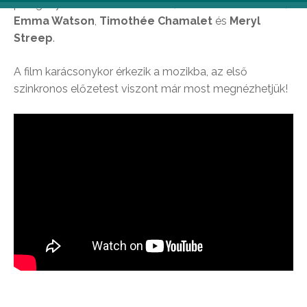
pedig olyan sztárokat láthatunk, mint
Saoirse Ronan
,
Emma Watson
,
Timothée Chamalet
és
Meryl
Streep
.
A film karácsonykor érkezik a mozikba, az első
szinkronos előzetest viszont már most megnézhetjük!