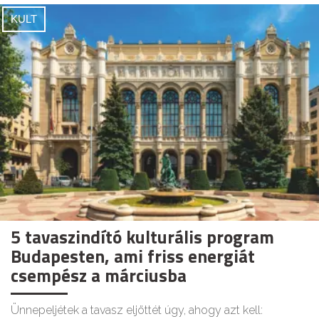
KULT
5 tavaszindító kulturális program
Budapesten, ami friss energiát
csempész a márciusba
Ünnepeljétek a tavasz eljöttét úgy, ahogy azt kell: