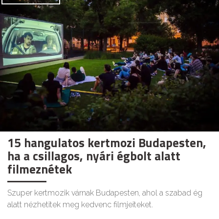
15 hangulatos kertmozi Budapesten,
ha a csillagos, nyári égbolt alatt
filmeznétek
Szuper kertmozik várnak Budapesten, ahol a szabad ég
alatt nézhetitek meg kedvenc filmjeiteket.