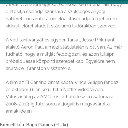
(Bryan Cranston) egy középiskolai kémiatanár, aki, hogy
biztosítja családja számára a szükséges anyagi
hátteret, metamfetamin előállításra adja a fejét amikor
kiderül, előrehaladott stádiumú tüdőrákban szenved.
A volt tanítványát és egyben társát, Jesse Pinkmant
alakító Aeron Paul a mozi stáblistáján is ott van. Az már
tudható, hogy a múltját feldolgozni, és azon túllépni
próbáló Jesse központi szerepet kap. Egyelőre nem
árulták el, Cranston visszatér-e.
A film az El Camino címet kapta, Vince Gilligan rendezi,
és október 11-én kerül fel a Netflix videótárába.
Valószínűleg az AMC-n is látható lesz; a csatorna a
2008-2013-ig futó sorozat jogait is megvásárolta
annak idején.
Kiemelt kép: Bago Games (Flickr)