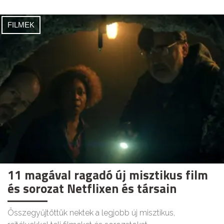
FILMEK
11 magával ragadó új misztikus film
és sorozat Netflixen és társain
Összegyűjtöttük nektek a legjobb új misztikus,