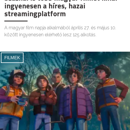
ingyenesen a híres, hazai
streamingplatform
A magyar film napja alkalmából április 27. és május 10.
között ingyenesen elérhető lesz 125 alkotás.
FILMEK