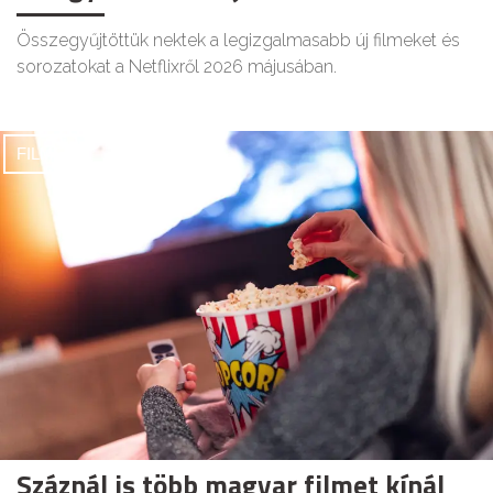
Összegyűjtöttük nektek a legizgalmasabb új filmeket és
sorozatokat a Netflixről 2026 májusában.
FILMEK
Száznál is több magyar filmet kínál