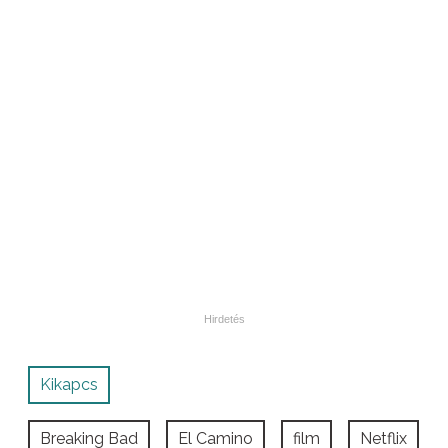
Kikapcs
Breaking Bad
El Camino
film
Netflix