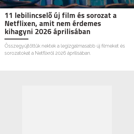
11 lebilincselő új film és sorozat a
Netflixen, amit nem érdemes
kihagyni 2026 áprilisában
Összegyűjtöttük nektek a legizgalmasabb új filmeket és
sorozatokat a Netflixről 2026 áprilisában.