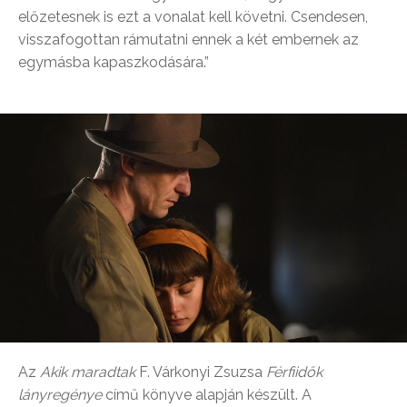
előzetesnek is ezt a vonalat kell követni. Csendesen,
visszafogottan rámutatni ennek a két embernek az
egymásba kapaszkodására.”
Az
Akik maradtak
F. Várkonyi Zsuzsa
Férfiidők
lányregénye
című könyve alapján készült. A