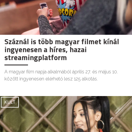
Száznál is több magyar filmet kínál
ingyenesen a híres, hazai
streamingplatform
A magyar film napja alkalmából április 27. és május 10.
között ingyenesen elérhető lesz 125 alkotás.
KULT