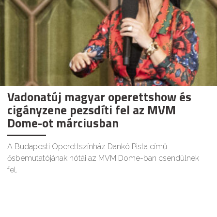
Vadonatúj magyar operettshow és
cigányzene pezsdíti fel az MVM
Dome-ot márciusban
A Budapesti Operettszínház Dankó Pista című
ősbemutatójának nótái az MVM Dome-ban csendülnek
fel.