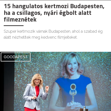
15 hangulatos kertmozi Budapesten,
ha a csillagos, nyári égbolt alatt
filmeznétek
Szuper kertmozik várnak Budapesten, ahol a szabad ég
alatt nézhetitek meg kedvenc filmjeiteket.
GOODAPEST