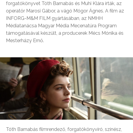
forgatókönyvet Tóth Barnabás és Muhi Klára írták, az
operatőr Marosi Gábor, a vágó Mógor Ágnes. A film az
INFORG-M&M FILM gyártásában, az NMHH
Médiatanácsa Magyar Média Mecenatúra Program
támogatásával készült, a producerek Mécs Mónika és
Mesterházy Ernő.
Tóth Barnabás filmrendező, forgatókönyvíró, színész,