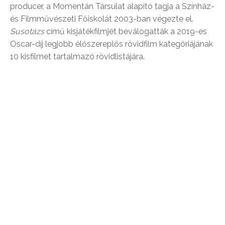
producer, a Momentán Társulat alapító tagja a Színház-
és Filmművészeti Főiskolát 2003-ban végezte el.
Susotázs
című kisjátékfilmjét beválogatták a 2019-es
Oscar-díj legjobb élőszereplős rövidfilm kategóriájának
10 kisfilmet tartalmazó rövidlistájára.