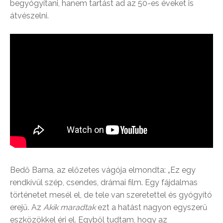
begyógyítani, hanem tartást ad az 50-es éveket is
átvészelni.
Bedő Barna, az előzetes vágója elmondta: „Ez egy
rendkívül szép, csendes, drámai film. Egy fájdalmas
történetet mesél el, de tele van szeretettel és gyógyító
erejű. Az
Akik maradtak
ezt a hatást nagyon egyszerű
eszközökkel éri el. Egyből tudtam, hogy az