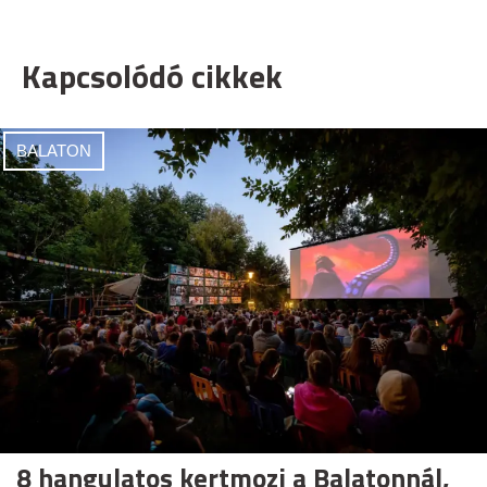
Kapcsolódó cikkek
BALATON
8 hangulatos kertmozi a Balatonnál,