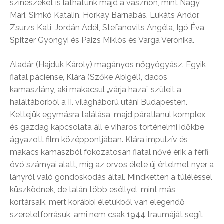
színészeket is láthatunk majd a vásznon, mint Nagy
Mari, Simkó Katalin, Horkay Barnabás, Lukáts Andor,
Zsurzs Kati, Jordán Adél, Stefanovits Angéla, Igó Éva,
Spitzer Gyöngyi és Paizs Miklós és Varga Veronika.
Aladár (Hajduk Károly) magányos nőgyógyász. Egyik
fiatal páciense, Klára (Szőke Abigél), dacos
kamaszlány, aki makacsul „várja haza” szüleit a
haláltáborból a II. világháború utáni Budapesten.
Kettejük egymásra találása, majd páratlanul komplex
és gazdag kapcsolata áll e viharos történelmi időkbe
ágyazott film középpontjában. Klára impulzív és
makacs kamaszból fokozatosan fiatal nővé érik a férfi
óvó szárnyai alatt, míg az orvos élete új értelmet nyer a
lányról való gondoskodás által. Mindketten a túléléssel
küszködnek, de talán több eséllyel, mint más
kortársaik, mert korábbi életükből van elegendő
szeretetforrásuk, ami nem csak 1944 traumáját segít