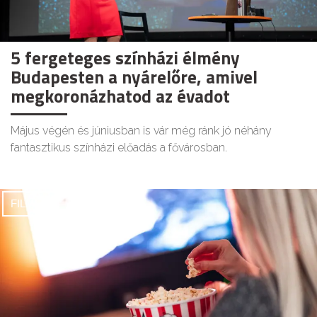
5 fergeteges színházi élmény
Budapesten a nyárelőre, amivel
megkoronázhatod az évadot
Május végén és júniusban is vár még ránk jó néhány
fantasztikus színházi előadás a fővárosban.
FILMEK