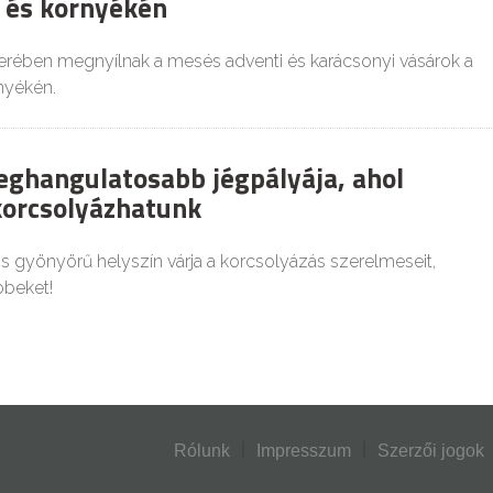
 és környékén
ében megnyílnak a mesés adventi és karácsonyi vásárok a
nyékén.
eghangulatosabb jégpályája, ahol
korcsolyázhatunk
gyönyörű helyszín várja a korcsolyázás szerelmeseit,
bbeket!
Rólunk
Impresszum
Szerzői jogok