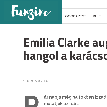
GOODAPEST
KULT
Emilia Clarke a
hangol a karács
•
2019. AUG. 14.
P
ár napja még 35 fokban izzadt
múlatjuk az időt.