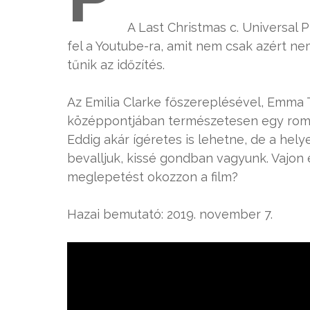
A Last Christmas c. Universal 
fel a Youtube-ra, amit nem csak azért ne
tűnik az időzítés.
Az Emilia Clarke főszereplésével, Emma
középpontjában természetesen egy románc
Eddig akár ígéretes is lehetne, de a hel
bevalljuk, kissé gondban vagyunk. Vajon 
meglepetést okozzon a film?
Hazai bemutató: 2019. november 7.