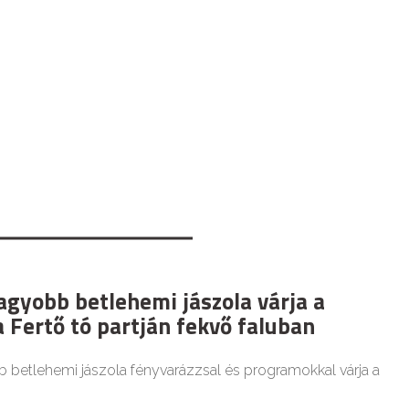
agyobb betlehemi jászola várja a
 Fertő tó partján fekvő faluban
b betlehemi jászola fényvarázzsal és programokkal várja a