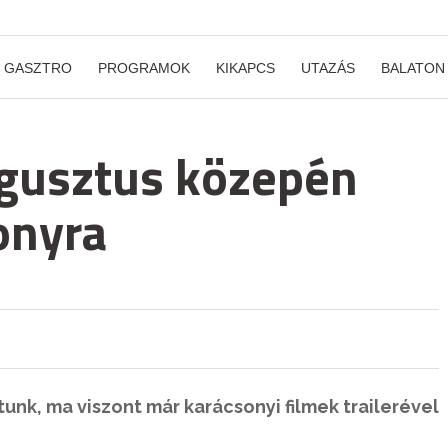
GASZTRO
PROGRAMOK
KIKAPCS
UTAZÁS
BALATON
ugusztus közepén
onyra
unk, ma viszont már karácsonyi filmek trailerével