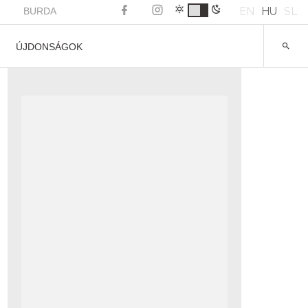
EN
HU
SL
BURDA
ÚJDONSÁGOK