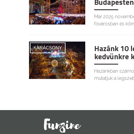
Budapesten
Már 2025 november
fővárosban és kör
Hazánk 10 l
KARÁCSONY
kedvünkre 
Hazánkban számos 
mutatjuk a legsze