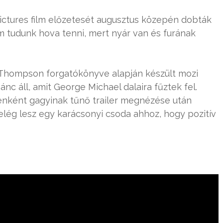
Pictures film előzetesét augusztus közepén dobták
m tudunk hova tenni, mert nyár van és furának
 Thompson forgatókönyve alapján készült mozi
 áll, amit George Michael dalaira fűztek fel.
yenként gagyinak tűnő trailer megnézése után
elég lesz egy karácsonyi csoda ahhoz, hogy pozitív