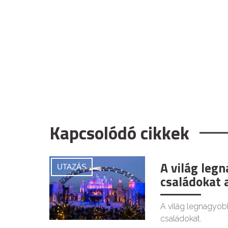
Kapcsolódó cikkek
A világ legn
UTAZÁS
családokat a
A világ legnagyob
családokat.