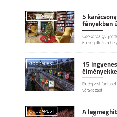
5 karácsonyi
GOODAPEST
fényekben 
Csokorba gyűjtött
is megállnák a hel
15 ingyenes
GOODAPEST
élményekkel
Budapest fantaszt
várakozást.
A legmeghit
GOODAPEST