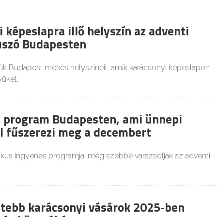
 képeslapra illő helyszín az adventi
úszó Budapesten
ük Budapest mesés helyszíneit, amik karácsonyi képeslapon
yüket.
 program Budapesten, ami ünnepi
 fűszerezi meg a decembert
ikus ingyenes programjai még szebbé varázsolják az adventi
tebb karácsonyi vásárok 2025-ben