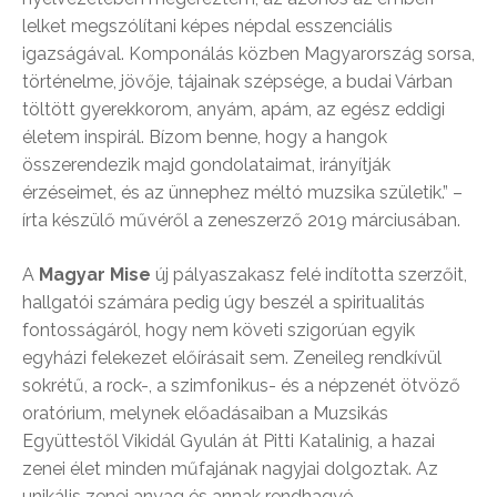
lelket megszólítani képes népdal esszenciális
igazságával. Komponálás közben Magyarország sorsa,
történelme, jövője, tájainak szépsége, a budai Várban
töltött gyerekkorom, anyám, apám, az egész eddigi
életem inspirál. Bízom benne, hogy a hangok
összerendezik majd gondolataimat, irányítják
érzéseimet, és az ünnephez méltó muzsika születik.” –
írta készülő művéről a zeneszerző 2019 márciusában.
A
Magyar Mise
új pályaszakasz felé indította szerzőit,
hallgatói számára pedig úgy beszél a spiritualitás
fontosságáról, hogy nem követi szigorúan egyik
egyházi felekezet előírásait sem. Zeneileg rendkívül
sokrétű, a rock-, a szimfonikus- és a népzenét ötvöző
oratórium, melynek előadásaiban a Muzsikás
Együttestől Vikidál Gyulán át Pitti Katalinig, a hazai
zenei élet minden műfajának nagyjai dolgoztak. Az
unikális zenei anyag és annak rendhagyó