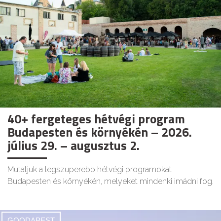
40+ fergeteges hétvégi program
Budapesten és környékén – 2026.
július 29. – augusztus 2.
Mutatjuk a legszuperebb hétvégi programokat
Budapesten és környékén, melyeket mindenki imádni fog.
GOODAPEST