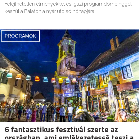
Felejthetetlen élményekkel és igazi programdömpinggel
készül a Balaton a nyár utolsó hónapjára.
PROGRAMOK
6 fantasztikus fesztivál szerte az
országban, ami emlékezetessé teszi a