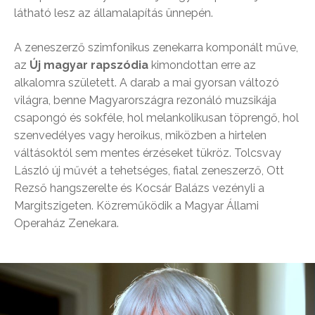
látható lesz az államalapítás ünnepén.
A zeneszerző szimfonikus zenekarra komponált műve,
az
Új magyar rapszódia
kimondottan erre az
alkalomra született. A darab a mai gyorsan változó
világra, benne Magyarországra rezonáló muzsikája
csapongó és sokféle, hol melankolikusan töprengő, hol
szenvedélyes vagy heroikus, miközben a hirtelen
váltásoktól sem mentes érzéseket tükröz. Tolcsvay
László új művét a tehetséges, fiatal zeneszerző, Ott
Rezső hangszerelte és Kocsár Balázs vezényli a
Margitszigeten. Közreműködik a Magyar Állami
Operaház Zenekara.