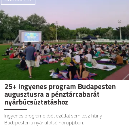
25+ ingyenes program Budapesten
augusztusra a pénztárcabarát
nyárbúcsúztatáshoz
Ingyenes programokból ezúttal sem lesz hiány
Budapesten a nyár utolsó hónapjában.