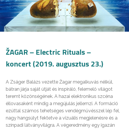
ŽAGAR – Electric Rituals –
koncert (2019. augusztus 23.)
A Zságer Balázs vezette Žagar megalkuvás nélkül,
bátran járja saját útját és inspiráló, felemelő világot
teremt közönségének. A hazai elektronikus szcéna
éllovasaként mindig a megújulás jellemzi. A formáció
ezúttal számos tehetséges vendégművésszel lép fel,
nagy hangsúlyt fektetve a vizuális megjelenésre és a
színpadi látványvilágra. A végeredmény egy igazán