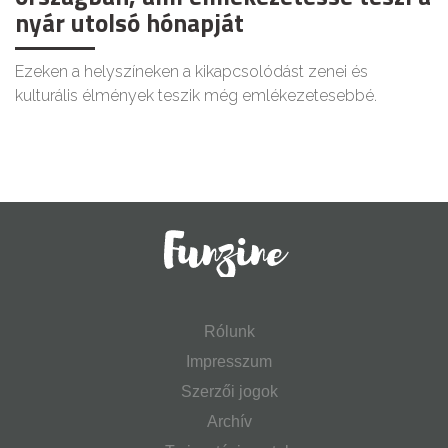
nyár utolsó hónapját
Ezeken a helyszíneken a kikapcsolódást zenei és
kulturális élmények teszik még emlékezetesebbé.
Rólunk
Impresszum
Szerzői jogok
Archív