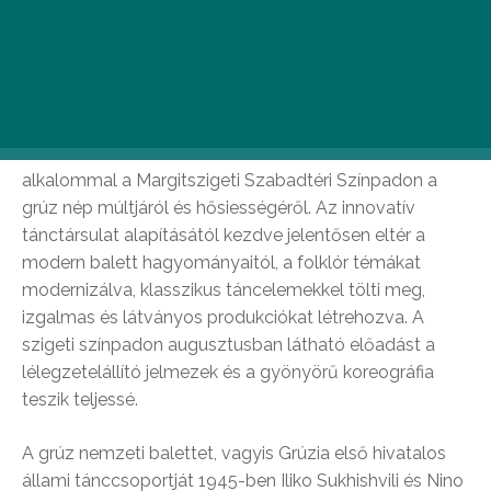
Sukhishvili – táncest (2019.
augusztus 16. és 17.)
A „Sukhishvili” hagyományos grúz és különböző
klasszikus táncokat ötvöző műsort mutat be első
alkalommal a Margitszigeti Szabadtéri Színpadon a
grúz nép múltjáról és hősiességéről. Az innovatív
tánctársulat alapításától kezdve jelentősen eltér a
modern balett hagyományaitól, a folklór témákat
modernizálva, klasszikus táncelemekkel tölti meg,
izgalmas és látványos produkciókat létrehozva. A
szigeti színpadon augusztusban látható előadást a
lélegzetelállító jelmezek és a gyönyörű koreográfia
teszik teljessé.
A grúz nemzeti balettet, vagyis Grúzia első hivatalos
állami tánccsoportját 1945-ben Iliko Sukhishvili és Nino