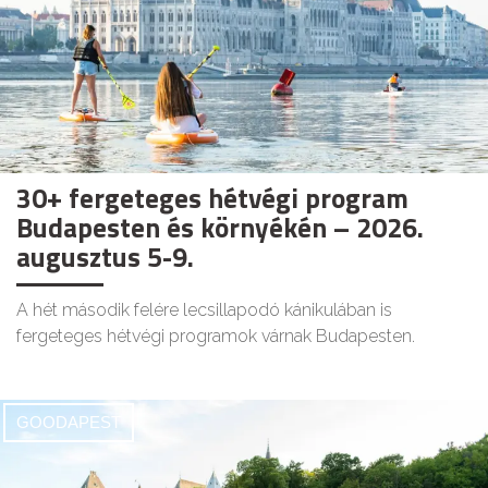
30+ fergeteges hétvégi program
Budapesten és környékén – 2026.
augusztus 5-9.
A hét második felére lecsillapodó kánikulában is
fergeteges hétvégi programok várnak Budapesten.
GOODAPEST