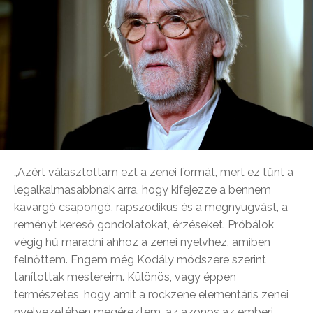
„Azért választottam ezt a zenei formát, mert ez tűnt a
legalkalmasabbnak arra, hogy kifejezze a bennem
kavargó csapongó, rapszodikus és a megnyugvást, a
reményt kereső gondolatokat, érzéseket. Próbálok
végig hű maradni ahhoz a zenei nyelvhez, amiben
felnőttem. Engem még Kodály módszere szerint
tanítottak mestereim. Különös, vagy éppen
természetes, hogy amit a rockzene elementáris zenei
nyelvezetében megéreztem, az azonos az emberi