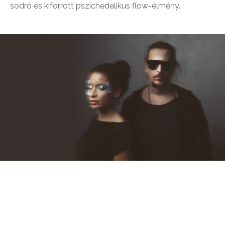
sodró és kiforrott pszichedelikus flow-élmény.