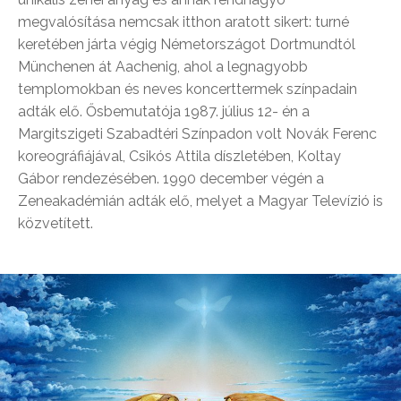
megvalósítása nemcsak itthon aratott sikert: turné
keretében járta végig Németországot Dortmundtól
Münchenen át Aachenig, ahol a legnagyobb
templomokban és neves koncerttermek színpadain
adták elő. Ősbemutatója 1987. július 12- én a
Margitszigeti Szabadtéri Színpadon volt Novák Ferenc
koreográfiájával, Csikós Attila díszletében, Koltay
Gábor rendezésében. 1990 december végén a
Zeneakadémián adták elő, melyet a Magyar Televízió is
közvetített.