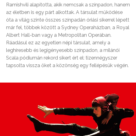
Ramishvili alapította, akik nemcsak a színpadon, hanem
az életben is egy párt alkottak. A társulat működése
óta a világ szinte összes színpadán óriási sikerrel lépett
már fel, többek között a Sydney Operaházban, a Royal
Albert Hall-ban vagy a Metropolitan Operában.
Ráadásul ez az egyetlen népi társulat, amely a
leghíresebb és legigényesebb színpadon, a milánói
Scala pódiumán rekord sikert ért el: tizennégyszer
tapsolta vissza őket a közönség egy fellépésük végén.