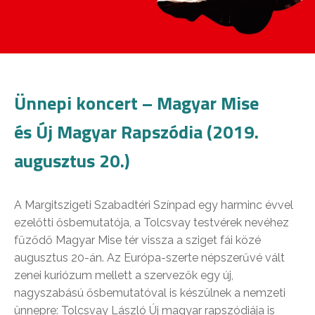
Ünnepi koncert – Magyar Mise
és Új Magyar Rapszódia (2019.
augusztus 20.)
A Margitszigeti Szabadtéri Színpad egy harminc évvel
ezelőtti ősbemutatója, a Tolcsvay testvérek nevéhez
fűződő Magyar Mise tér vissza a sziget fái közé
augusztus 20-án. Az Európa-szerte népszerűvé vált
zenei kuriózum mellett a szervezők egy új,
nagyszabású ősbemutatóval is készülnek a nemzeti
ünnepre: Tolcsvay László Új magyar rapszódiája is