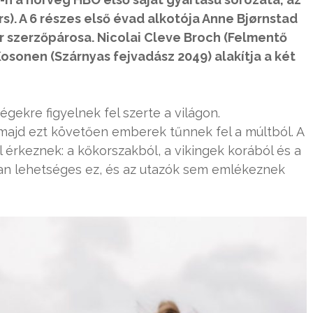
). A 6 részes első évad alkotója Anne Bjørnstad
er szerzőpárosa. Nicolai Cleve Broch (Felmentő
Kosonen (Szárnyas fejvadász 2049) alakítja a két
égekre figyelnek fel szerte a világon.
 majd ezt követően emberek tűnnek fel a múltból. A
 érkeznek: a kőkorszakból, a vikingek korából és a
gyan lehetséges ez, és az utazók sem emlékeznek