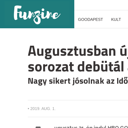
GOODAPEST
KULT
Augusztusban ú
sorozat debütál
Nagy sikert jósolnak az I
•
2019. AUG. 1.
ugusztus 21-én indul HBO GO-