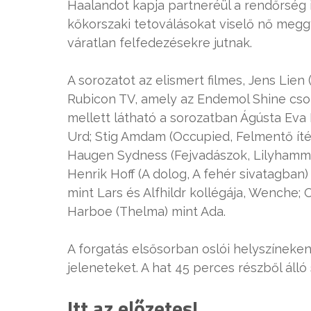
Haalandot kapja partneréül a rendőrség
kőkorszaki tetoválásokat viselő nő megg
váratlan felfedezésekre jutnak.
A sorozatot az elismert filmes, Jens Lien 
Rubicon TV, amely az Endemol Shine csop
mellett látható a sorozatban Ágústa Eva E
Urd; Stig Amdam (Occupied, Felmentő íté
Haugen Sydness (Fejvadászok, Lilyhammer
Henrik Hoff (A dolog, A fehér sivatagba
mint Lars és Alfhildr kollégája, Wenche; 
Harboe (Thelma) mint Ada.
A forgatás elsősorban oslói helyszíneken 
jeleneteket. A hat 45 perces részből áll
Itt az előzetes!