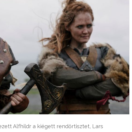
tt Alfhildr a kiégett rendőrtisztet, Lars