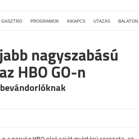
GASZTRO
PROGRAMOK
KIKAPCS
UTAZÁS
BALATON
jabb nagyszabású
 az HBO GO-n
dőbevándorlóknak
n a norvég HBO első saját gyártású sorozata, az