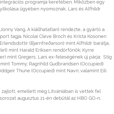
 integrációs programja keretében. Miközben egy
yilkolása ügyében nyomoznak, Lars és Alfhildr
(Jonny Vang, A kiállhatatlan) rendezte, a gyártó a
ort tagja. Nicolai Cleve Broch és Krista Kosonen
rlendsdottir (Bjarnfreðarson) mint Alfhildr barátja,
let) mint Harald Eriksen rendőrfőnök; Kyrre
) mint Gregers, Lars ex-feleségének új párja; Stig
n) mint Tommy; Ragnhild Gudbrandsen (Occupied)
Oddgeir Thune (Occupied) mint Navn; valamint Eili
zajlott, emellett még Litvániában is vettek fel
ó sorozat augusztus 21-én debütál az HBO GO-n.