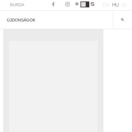
EN
HU
SL
BURDA
ÚJDONSÁGOK