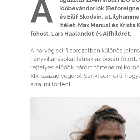
A
Időbevándorlók (Beforeigners
és Eilif Skodvin, a Lilyhamm
ítélet, Max Manus) és Krista 
főhőst, Lars Haalandot és Alfhildrét.
A norvég sci-fi sorozatban különös jelens
Fényvillanásokat látnak az óceán fölött,
rejtélyes elődök három történelmi korból
XIX. század végéről. Senki sem érti, ho
arra, mi történt.