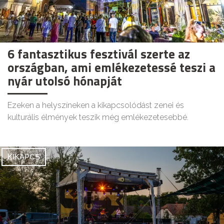
6 fantasztikus fesztivál szerte az
országban, ami emlékezetessé teszi a
nyár utolsó hónapját
Ezeken a helyszíneken a kikapcsolódást zenei és
kulturális élmények teszik még emlékezetesebbé.
KIKAPCS