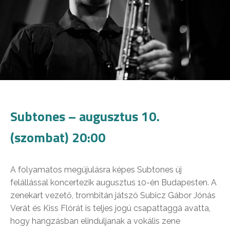
Subtones – augusztus 10.
(szombat) 20:00
A folyamatos megújulásra képes Subtones új
felállással koncertezik augusztus 10-én Budapesten. A
zenekart vezető, trombitán játszó Subicz Gábor Jónás
Verát és Kiss Flórát is teljes jogú csapattaggá avatta,
hogy hangzásban elinduljanak a vokális zene