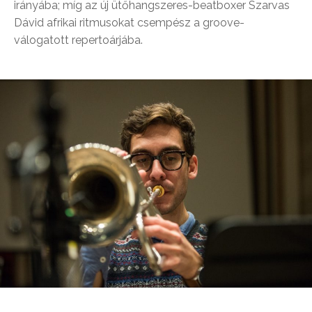
irányába; míg az új ütőhangszeres-beatboxer Szarvas
Dávid afrikai ritmusokat csempész a groove-
válogatott repertoárjába.