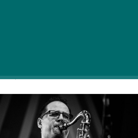
A Dés András vezette Erdőkerülő Quartet hamarosan
nevéhez hűen egy erdőben tervezi rögzíteni legújabb
albumát. A dobos ezúttal nem saját hangszerén,
hanem fákon, köveken és vízen veri majd az ütemeket,
így bizonyára páratlan hangzású eredményt kapunk
kézhez. A különleges stúdiózást megelőzően a
négytagú formáció az új dalokat hagyományos
körülmények között is előadja augusztus 7-én a BMC
színpadán.