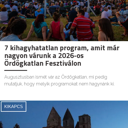
7 kihagyhatatlan program, amit már
nagyon várunk a 2026-os
Ördögkatlan Fesztiválon
Augusztusban ismét vár az Ördögkatlan, mi pedig
mutatjuk, hogy melyik programokat nem hagynánk ki.
KIKAPCS