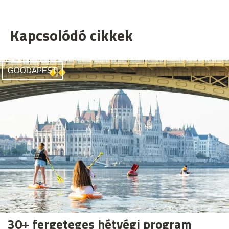
Kapcsolódó cikkek
GOODAPEST
30+ fergeteges hétvégi program