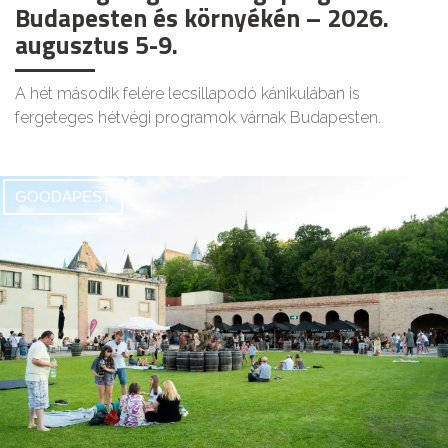
Budapesten és környékén – 2026.
augusztus 5-9.
A hét második felére lecsillapodó kánikulában is
fergeteges hétvégi programok várnak Budapesten.
GOODAPEST