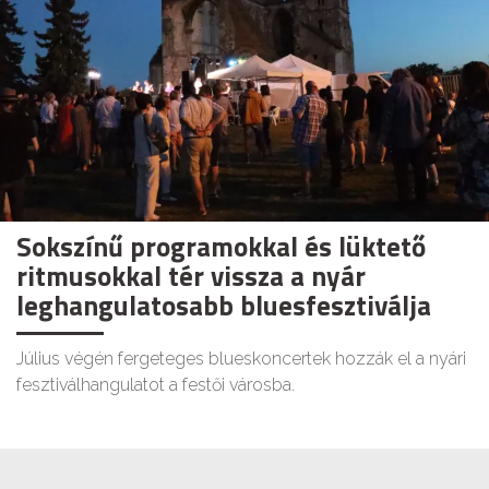
Sokszínű programokkal és lüktető
ritmusokkal tér vissza a nyár
leghangulatosabb bluesfesztiválja
Július végén fergeteges blueskoncertek hozzák el a nyári
fesztiválhangulatot a festői városba.