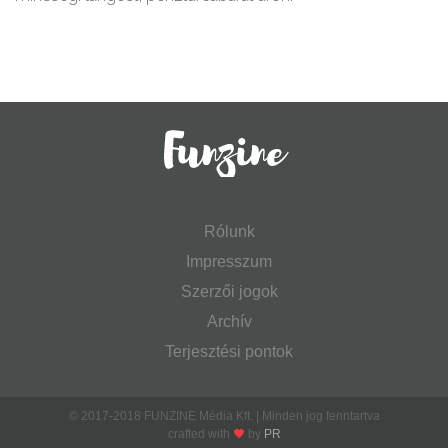
Rólunk
Impresszum
Szerzői jogok
Archív
Terjesztési pontok
© 2017-2018 FUNZINE Média Kft. | Minden jog fenntartva
crafted with
by
PR