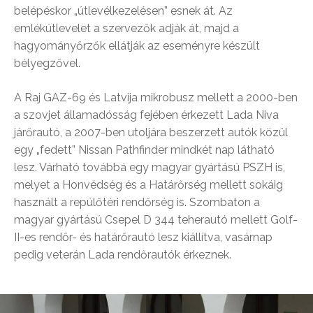
belépéskor „útlevélkezelésen” esnek át. Az
emlékútlevelet a szervezők adják át, majd a
hagyományőrzők ellátják az eseményre készült
bélyegzővel.
A Raj GA
Z-69 és Latvija mikrobusz mellett a 2000-ben
a szovjet államadósság fejében érkezett Lada Niva
járőrautó, a 2007-ben utoljára beszerzett autók közül
egy „fedett” Nissan Pathfinder mindkét nap látható
lesz.
Várható továbbá egy magyar gyártású PSZH is,
melyet a Honvédség és a Határőrség mellett sokáig
használt a repülőtéri rendőrség is. Szombaton a
magyar gyártású Csepel D 344 teherautó mellett Golf-
II-es rendőr- és határőrautó lesz kiállítva, vasárnap
pedig veterán Lada rendőrautók érkeznek.