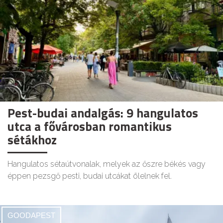
Pest-budai andalgás: 9 hangulatos
utca a fővárosban romantikus
sétákhoz
Hangulatos sétaútvonalak, melyek az őszre békés vagy
éppen pezsgő pesti, budai utcákat ölelnek fel.
GOODAPEST