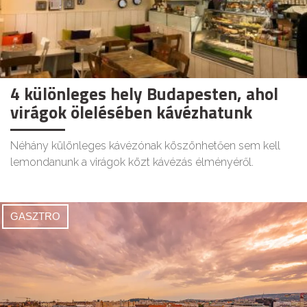
4 különleges hely Budapesten, ahol
virágok ölelésében kávézhatunk
Néhány különleges kávézónak köszönhetően sem kell
lemondanunk a virágok közt kávézás élményéről.
GASZTRO