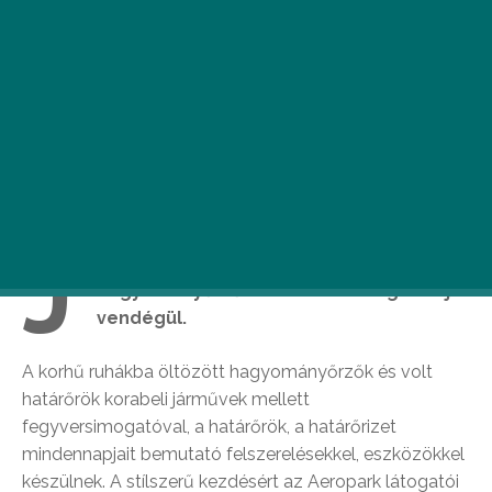
J
úlius 27-28-án az
Aeropark
a Határőr
Hagyományőrzők Baráti Társaságát látja
vendégül.
A korhű ruhákba öltözött hagyományőrzők és volt
határőrök korabeli járművek mellett
fegyversimogatóval, a határőrök, a határőrizet
mindennapjait bemutató felszerelésekkel, eszközökkel
készülnek. A stílszerű kezdésért az Aeropark látogatói