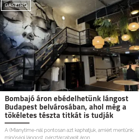
GASZTRO
Bombajó áron ebédelhetünk lángost
Budapest belvárosában, ahol még a
tökéletes tészta titkát is tudják
A (M)anytime-nál pontosan azt kaphatjuk, amiért mentünk:
minőségi lángost, pénztárcabarát áron.