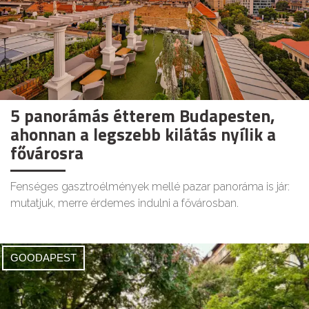
5 panorámás étterem Budapesten,
ahonnan a legszebb kilátás nyílik a
fővárosra
Fenséges gasztroélmények mellé pazar panoráma is jár:
mutatjuk, merre érdemes indulni a fővárosban.
GOODAPEST