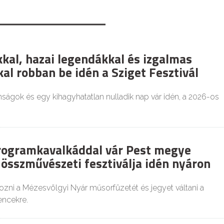
kkal, hazai legendákkal és izgalmas
al robban be idén a Sziget Fesztivál
nságok és egy kihagyhatatlan nulladik nap vár idén, a 2026-os
rogramkavalkáddal vár Pest megye
összművészeti fesztiválja idén nyáron
zni a Mézesvölgyi Nyár műsorfüzetét és jegyet váltani a
ncekre.