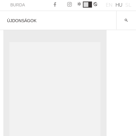
EN
HU
SL
BURDA
ÚJDONSÁGOK