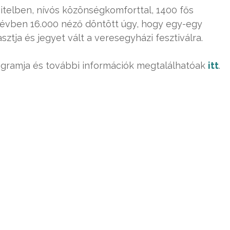
itelben, nívós közönségkomforttal, 1400 fős
i évben 16.000 néző döntött úgy, hogy egy-egy
sztja és jegyet vált a veresegyházi fesztiválra.
rogramja és további információk megtalálhatóak
itt
.