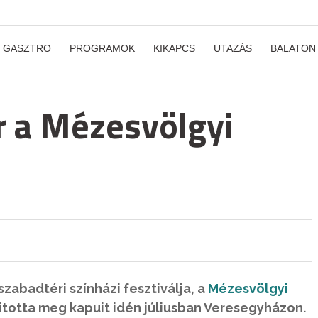
GASZTRO
PROGRAMOK
KIKAPCS
UTAZÁS
BALATON
r a Mézesvölgyi
zabadtéri színházi fesztiválja, a
Mézesvölgyi
totta meg kapuit idén júliusban Veresegyházon.