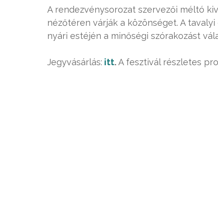
A rendezvénysorozat szervezői méltó kiv
nézőtéren várják a közönséget. A tavaly
nyári estéjén a minőségi szórakozást vála
Jegyvásárlás:
itt
.
A fesztivál részletes p