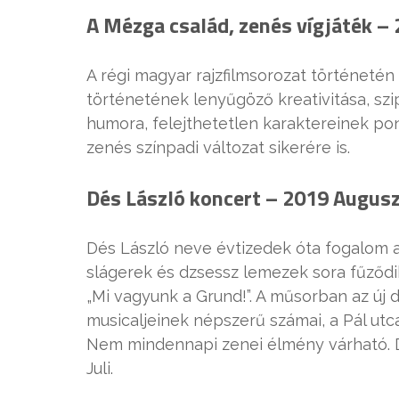
A Mézga család, zenés vígjáték –
A régi magyar rajzfilmsorozat történetén
történetének lenyűgöző kreativitása, szi
humora, felejthetetlen karaktereinek pon
zenés színpadi változat sikerére is.
Dés László koncert – 2019 Augus
Dés László neve évtizedek óta fogalom a
slágerek és dzsessz lemezek sora fűződi
„Mi vagyunk a Grund!”. A műsorban az új 
musicaljeinek népszerű számai, a Pál utca
Nem mindennapi zenei élmény várható. Dé
Juli.