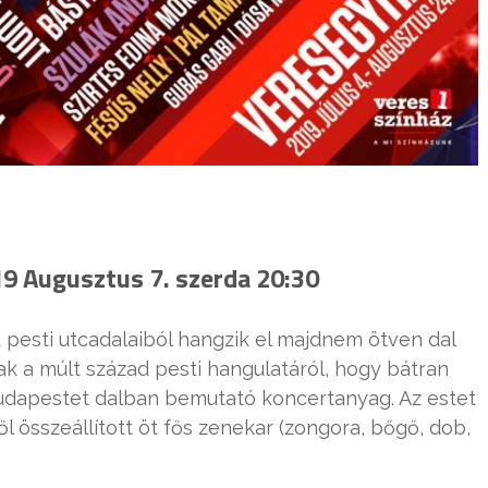
19 Augusztus 7. szerda 20:30
 pesti utcadalaiból hangzik el majdnem ötven dal
ak a múlt század pesti hangulatáról, hogy bátran
 Budapestet dalban bemutató koncertanyag. Az estet
l összeállított öt fős zenekar (zongora, bőgő, dob,