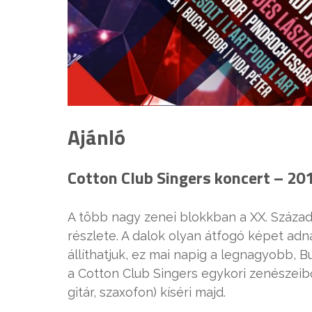
Ajánló
Cotton Club Singers koncert – 20
A több nagy zenei blokkban a XX. Század
részlete. A dalok olyan átfogó képet adn
állíthatjuk, ez mai napig a legnagyobb,
a Cotton Club Singers egykori zenészeibő
gitár, szaxofon) kíséri majd.