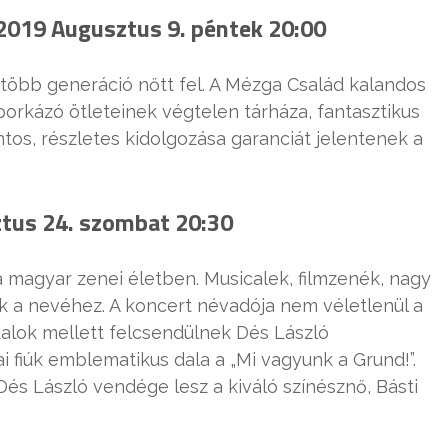
 2019 Augusztus 9. péntek 20:00
 több generáció nőtt fel. A Mézga Család kalandos
porkázó ötleteinek végtelen tárháza, fantasztikus
tos, részletes kidolgozása garanciát jelentenek a
ztus 24. szombat 20:30
 magyar zenei életben. Musicalek, filmzenék, nagy
k a nevéhez. A koncert névadója nem véletlenül a
dalok mellett felcsendülnek Dés László
i fiúk emblematikus dala a „Mi vagyunk a Grund!”.
s László vendége lesz a kiváló színésznő, Básti