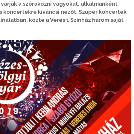
 várják a szórakozni vágyókat, alkalmanként
és koncertekre kíváncsi nézőt. Szuper koncertek
ínálatban, közte a Veres 1 Színház három saját