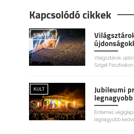
Kapcsolódó cikkek
Világsztáro
KIKAPCS
újdonságokk
Világsztárok, újdo
Sziget Fesztiválon.
Jubileumi p
KULT
legnagyobb 
Érdemes végiglapo
legnagyobb kedve