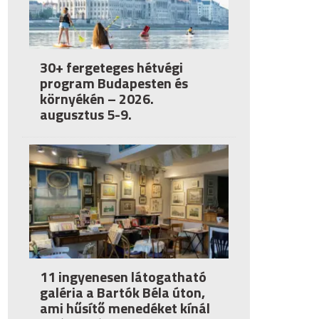
30+ fergeteges hétvégi
program Budapesten és
környékén – 2026.
augusztus 5-9.
11 ingyenesen látogatható
galéria a Bartók Béla úton,
ami hűsítő menedéket kínál