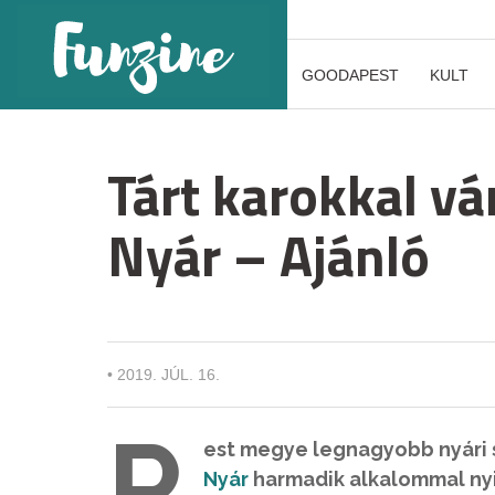
GOODAPEST
KULT
Tárt karokkal vá
Nyár – Ajánló
•
2019. JÚL. 16.
P
est megye legnagyobb nyári s
Nyár
harmadik alkalommal nyi