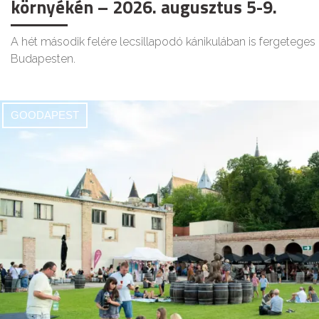
környékén – 2026. augusztus 5-9.
A hét második felére lecsillapodó kánikulában is fergetege
Budapesten.
GOODAPEST