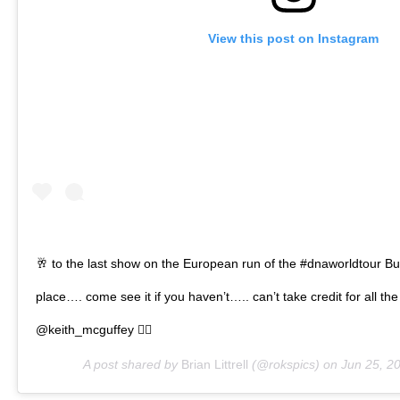
View this post on Instagram
🥂 to the last show on the European run of the #dnaworldtour Bud
place…. come see it if you haven’t….. can’t take credit for all th
@keith_mcguffey 👍🏻
A post shared by
Brian Littrell
(@rokspics) on
Jun 25, 2