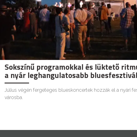
Sokszínű programokkal és lüktető ritmu
a nyár leghangulatosabb bluesfesztivál
Július végén fergeteges blueskoncertek hozzák el a nyári fes
városba.