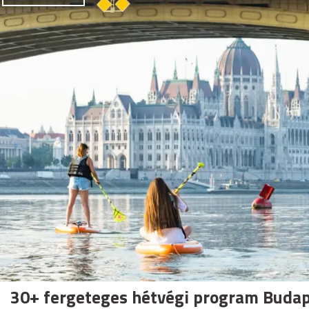
30+ fergeteges hétvégi program Budap