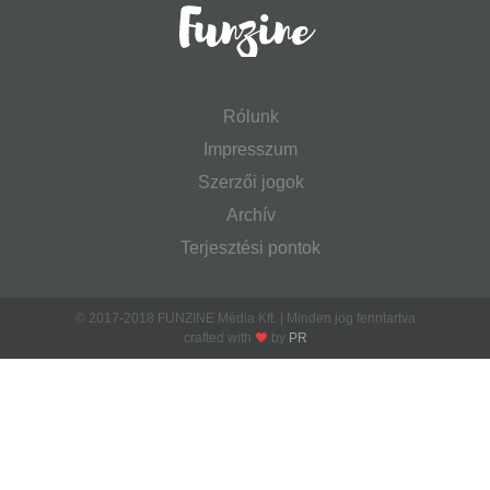
Rólunk
Impresszum
Szerzői jogok
Archív
Terjesztési pontok
© 2017-2018 FUNZINE Média Kft. | Minden jog fenntartva
crafted with
by
PR