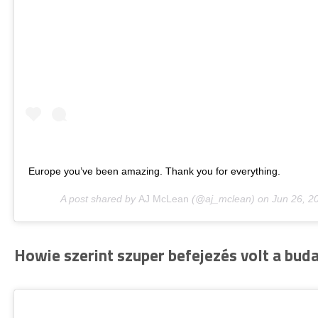
Europe you’ve been amazing. Thank you for everything.
A post shared by
AJ McLean
(@aj_mclean) on
Jun 26, 2
Howie szerint szuper befejezés volt a buda