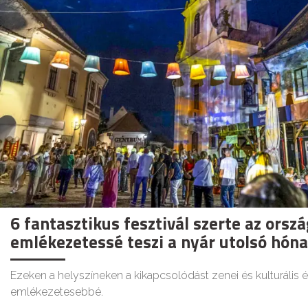
6 fantasztikus fesztivál szerte az orsz
emlékezetessé teszi a nyár utolsó hóna
Ezeken a helyszíneken a kikapcsolódást zenei és kulturális
emlékezetesebbé.