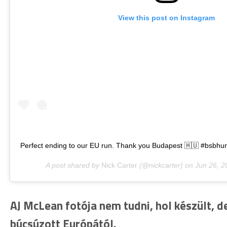
View this post on Instagram
Perfect ending to our EU run. Thank you Budapest 🇭🇺 #bsbhu
A post shared by
Nick Carter
(@nickcarter) on
Jun 26, 2
AJ McLean fotója nem tudni, hol készült, de
búcsúzott Európától.