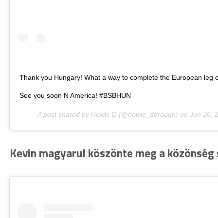
Thank you Hungary! What a way to complete the European leg o
See you soon N America! #BSBHUN
A post shared by
Howie D
(@howie_dorough) on
Jun 26, 
Kevin magyarul köszönte meg a közönség 