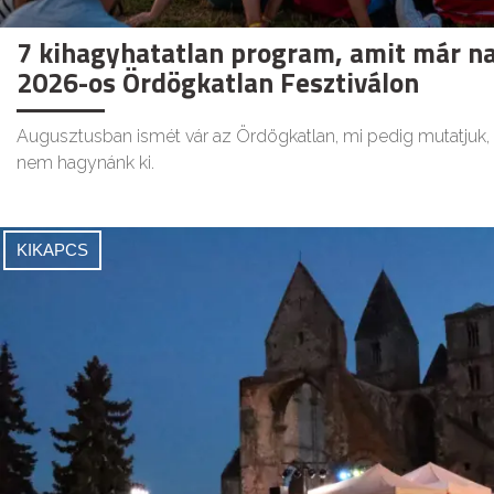
7 kihagyhatatlan program, amit már n
2026-os Ördögkatlan Fesztiválon
Augusztusban ismét vár az Ördögkatlan, mi pedig mutatjuk
nem hagynánk ki.
KIKAPCS