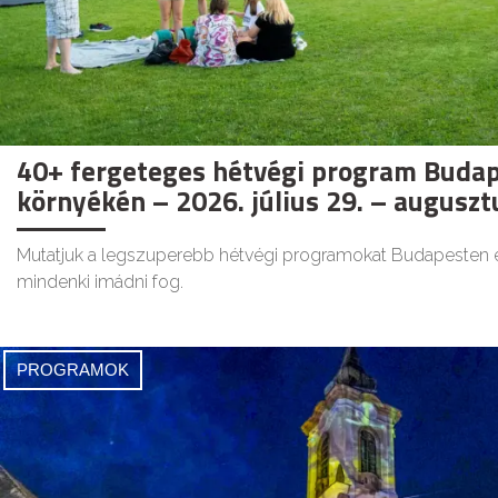
40+ fergeteges hétvégi program Budap
környékén – 2026. július 29. – auguszt
Mutatjuk a legszuperebb hétvégi programokat Budapesten 
mindenki imádni fog.
PROGRAMOK