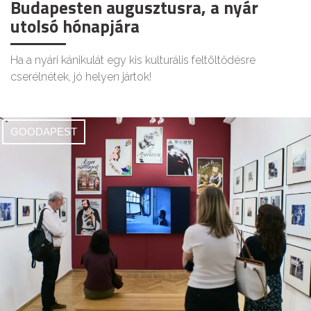
Budapesten augusztusra, a nyár
utolsó hónapjára
Ha a nyári kánikulát egy kis kulturális feltöltődésre
cserélnétek, jó helyen jártok!
GOODAPEST