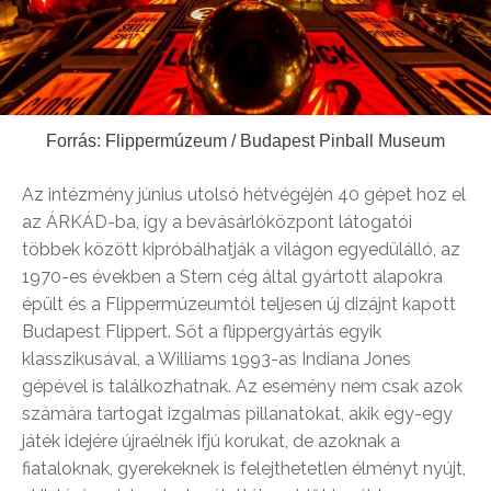
Forrás: Flippermúzeum / Budapest Pinball Museum
Az intézmény június utolsó hétvégéjén 40 gépet hoz el
az ÁRKÁD-ba, így a bevásárlóközpont látogatói
többek között kipróbálhatják a világon egyedülálló, az
1970-es években a Stern cég által gyártott alapokra
épült és a Flippermúzeumtól teljesen új dizájnt kapott
Budapest Flippert. Sőt a flippergyártás egyik
klasszikusával, a Williams 1993-as Indiana Jones
gépével is találkozhatnak. Az esemény nem csak azok
számára tartogat izgalmas pillanatokat, akik egy-egy
játék idejére újraélnék ifjú korukat, de azoknak a
fiataloknak, gyerekeknek is felejthetetlen élményt nyújt,