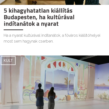
5 kihagyhatatlan kiállítás
Budapesten, ha kultúrával
indítanátok a nyarat
Ha a nyarat kultúrával indítanátok, a főváros kiállítóhelyei
most sem hagynak cserben.
KULT