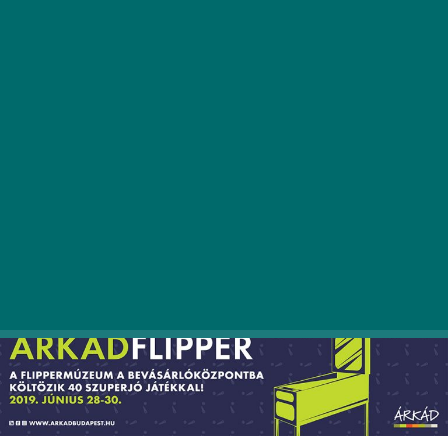
2019. június 28. és 30. között ingyenes
flipperkiállítással
várja a gamereket és az örök
fiatalokat az ÁRKÁD Bevásárlóközpont.