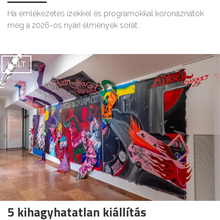
Ha emlékezetes ízekkel és programokkal koronáznátok
meg a 2026-os nyári élmények sorát.
KULT
5 kihagyhatatlan kiállítás