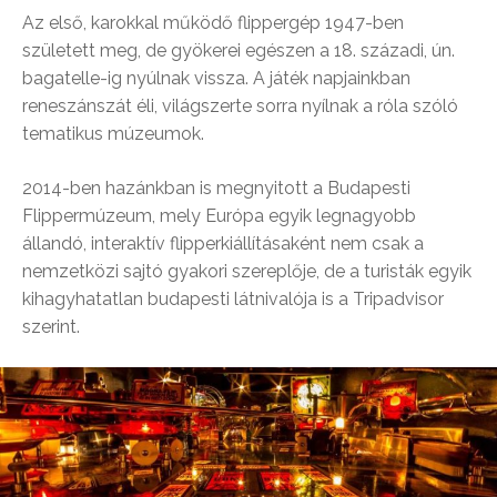
Az első, karokkal működő flippergép 1947-ben
született meg, de gyökerei egészen a 18. századi, ún.
bagatelle-ig nyúlnak vissza. A játék napjainkban
reneszánszát éli, világszerte sorra nyílnak a róla szóló
tematikus múzeumok.
2014-ben hazánkban is megnyitott a Budapesti
Flippermúzeum, mely Európa egyik legnagyobb
állandó, interaktív flipperkiállításaként nem csak a
nemzetközi sajtó gyakori szereplője, de a turisták egyik
kihagyhatatlan budapesti látnivalója is a Tripadvisor
szerint.