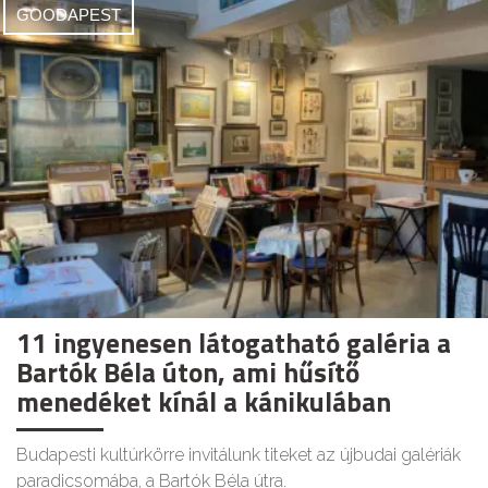
GOODAPEST
11 ingyenesen látogatható galéria a
Bartók Béla úton, ami hűsítő
menedéket kínál a kánikulában
Budapesti kultúrkörre invitálunk titeket az újbudai galériák
paradicsomába, a Bartók Béla útra.