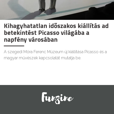
Kihagyhatatlan időszakos kiállítás ad
betekintést Picasso világába a
napfény városában
A szegedi Móra Ferenc Múzeum új kiállítása Picasso és a
magyar művészek kapcsolatát mutatja be.