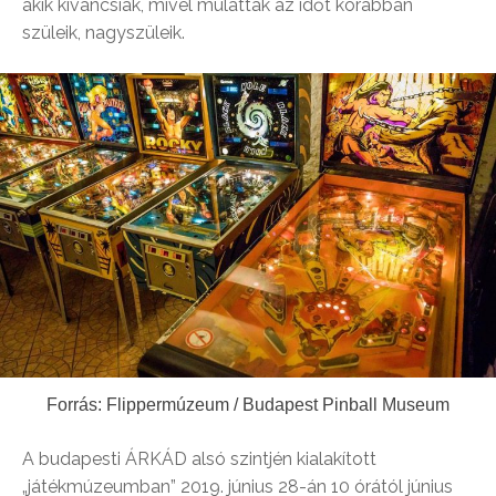
akik kíváncsiak, mivel múlatták az időt korábban
szüleik, nagyszüleik.
Forrás: Flippermúzeum / Budapest Pinball Museum
A budapesti ÁRKÁD alsó szintjén kialakított
„játékmúzeumban” 2019. június 28-án 10 órától június