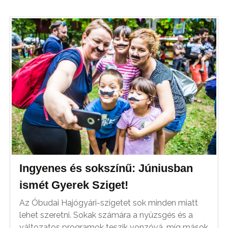
Ingyenes és sokszínű: Júniusban
ismét Gyerek Sziget!
Az Óbudai Hajógyári-szigetet sok minden miatt
lehet szeretni. Sokak számára a nyüzsgés és a
változatos programok teszik vonzóvá, míg mások