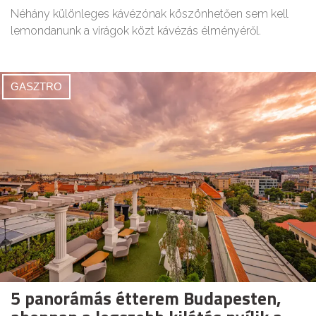
Néhány különleges kávézónak köszönhetően sem kell
lemondanunk a virágok közt kávézás élményéről.
GASZTRO
5 panorámás étterem Budapesten,