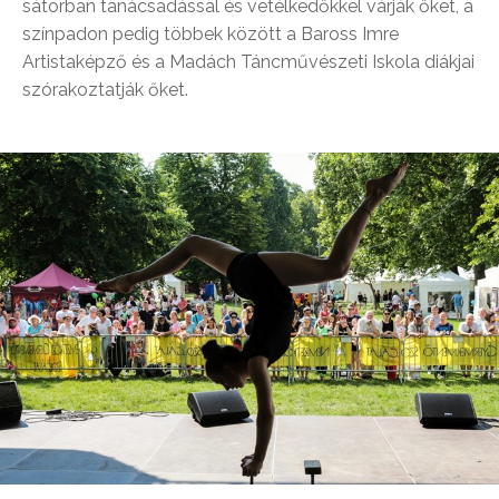
sátorban tanácsadással és vetélkedőkkel várják őket, a
színpadon pedig többek között a Baross Imre
Artistaképző és a Madách Táncművészeti Iskola diákjai
szórakoztatják őket.