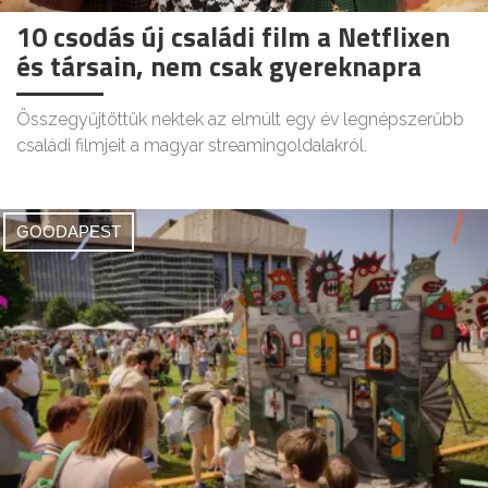
10 csodás új családi film a Netflixen
és társain, nem csak gyereknapra
Összegyűjtöttük nektek az elmúlt egy év legnépszerűbb
családi filmjeit a magyar streamingoldalakról.
GOODAPEST