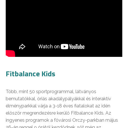
Fitbalance Kids
Több, mint 50 sportprogrammal, látványos
bemutatókkal, óriás akadálypályákkal és interaktív
élményparkkal várja a 3-18 éves fiatalokat az idén
először megrendezésre kerülő Fitbalance Kids. Az
ingyenes programok a fővárosi Orczy-parkban május
26-án reggel 9 órától kezdődnek, sőt még az