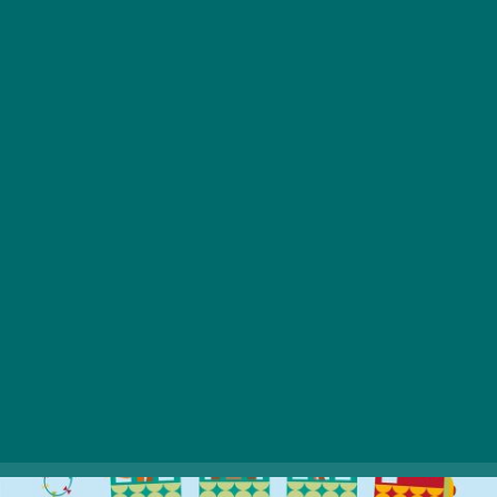
A Vasúttörténeti Park május 25-én és 26-án
koncertekkel, bábelőadásokkal, közlekedésbiztonsági
bemutatókkal, gyermekjógával, vízi dodzsemmel és
sok más játéklehetőséggel várja a gyermekeket és
szüleiket. Szombaton Halász Judit, valamint Farkasházi
Réka és a Tintanyúl koncertezik a helyszínen, vasárnap
pedig Szalóki Ági lép fel.