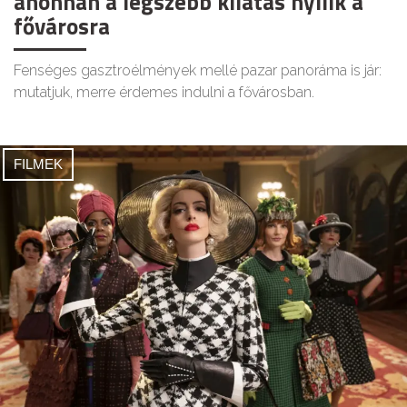
ahonnan a legszebb kilátás nyílik a
fővárosra
Fenséges gasztroélmények mellé pazar panoráma is jár:
mutatjuk, merre érdemes indulni a fővárosban.
FILMEK