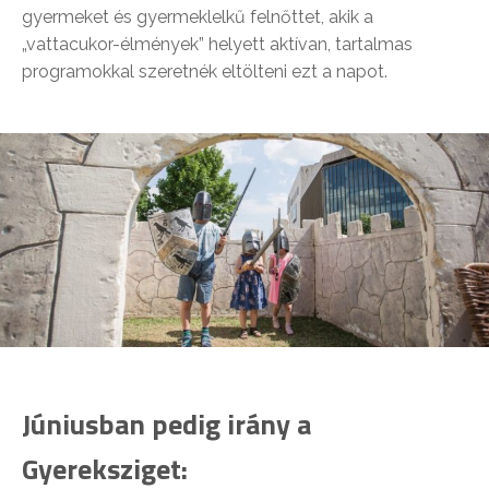
gyermeket és gyermeklelkű felnőttet, akik a
„vattacukor-élmények” helyett aktívan, tartalmas
programokkal szeretnék eltölteni ezt a napot.
Júniusban pedig irány a
Gyereksziget: