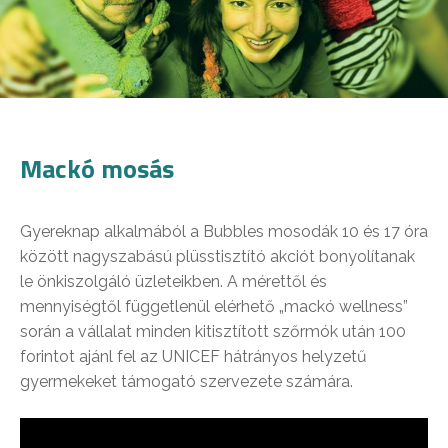
Mackó mosás
Gyereknap alkalmából a Bubbles mosodák 10 és 17 óra
között nagyszabású plüsstisztító akciót bonyolítanak
le önkiszolgáló üzleteikben. A mérettől és
mennyiségtől függetlenül elérhető „mackó wellness”
során a vállalat minden kitisztított szőrmók után 100
forintot ajánl fel az UNICEF hátrányos helyzetű
gyermekeket támogató szervezete számára.