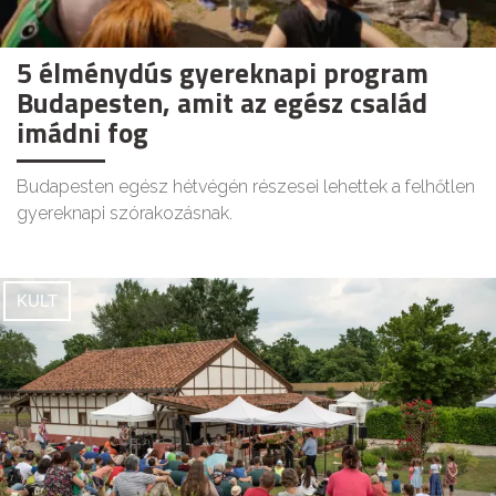
5 élménydús gyereknapi program
Budapesten, amit az egész család
imádni fog
Budapesten egész hétvégén részesei lehettek a felhőtlen
gyereknapi szórakozásnak.
KULT