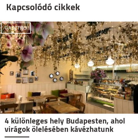
Kapcsolódó cikkek
GASZTRO
4 különleges hely Budapesten, ahol
virágok ölelésében kávézhatunk