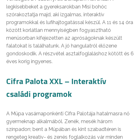
legkisebbeket a gyereksarokban Misi bohóc
szórakoztatja majd, aki izgalmas, interaktív
programokkal és lufihajtogatással készül. A 11 és 14 óra
között korlátlan mennyiségben fogyasztható
menüsorban kifejezetten az apróságoknak készült
falatokat is találhatunk. A jó hangulatról élőzene
gondoskodik. A részvétel asztalfoglaláshoz kötött és 6
éves korig ingyenes.
Cifra Palota XXL – Interaktív
családi programok
A Müpa vasárnaponkénti Cifra Palotája hatalmasra nő
gyermeknap alkalmából. Zenék, mesék három
színpadon; bent a Müpában és kint szabadtéren is
rengeteg kreatív- és zenés foglalkozás vár minden