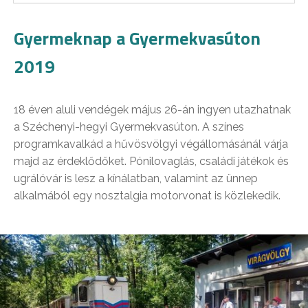
Gyermeknap a Gyermekvasúton
2019
18 éven aluli vendégek május 26-án ingyen utazhatnak
a Széchenyi-hegyi Gyermekvasúton. A színes
programkavalkád a hűvösvölgyi végállomásánál várja
majd az érdeklődőket. Pónilovaglás, családi játékok és
ugrálóvár is lesz a kínálatban, valamint az ünnep
alkalmából egy nosztalgia motorvonat is közlekedik.