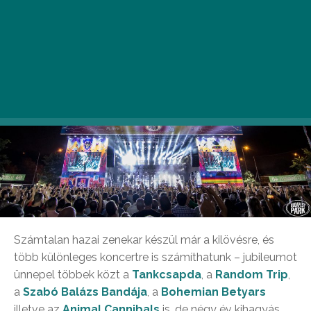
Számtalan hazai zenekar készül már a kilövésre, és
több különleges koncertre is számíthatunk – jubileumot
ünnepel többek közt a
Tankcsapda
, a
Random Trip
,
a
Szabó Balázs Bandája
, a
Bohemian Betyars
illetve az
Animal Cannibals
is, de négy év kihagyás