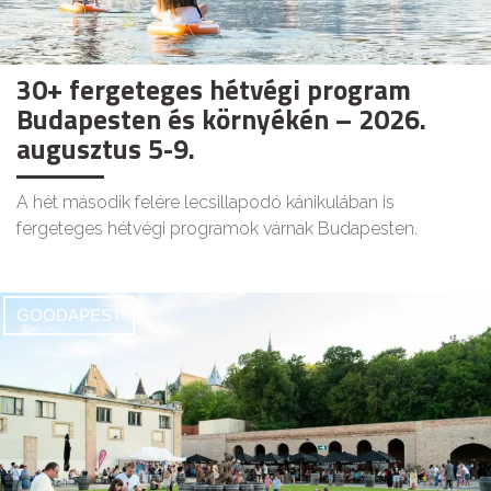
30+ fergeteges hétvégi program
Budapesten és környékén – 2026.
augusztus 5-9.
A hét második felére lecsillapodó kánikulában is
fergeteges hétvégi programok várnak Budapesten.
GOODAPEST