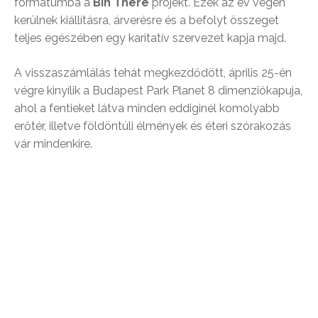
formátumba a
Bin There
projekt. Ezek az év végén
kerülnek kiállításra, árverésre és a befolyt összeget
teljes egészében egy karitatív szervezet kapja majd.
A visszaszámlálás tehát megkezdődött, április 25-én
végre kinyílik a Budapest Park Planet 8 dimenziókapuja,
ahol a fentieket látva minden eddiginél komolyabb
erőtér, illetve földöntúli élmények és éteri szórakozás
vár mindenkire.