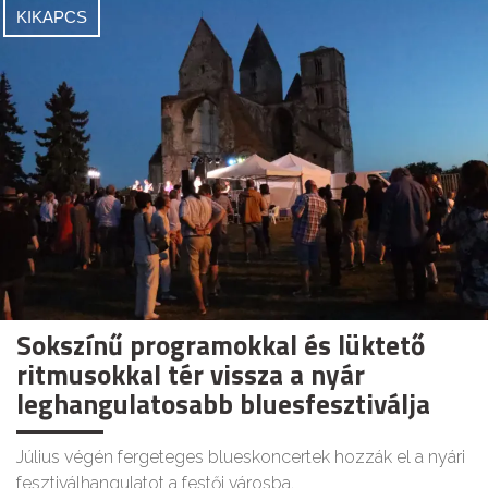
KIKAPCS
Sokszínű programokkal és lüktető
ritmusokkal tér vissza a nyár
leghangulatosabb bluesfesztiválja
Július végén fergeteges blueskoncertek hozzák el a nyári
fesztiválhangulatot a festői városba.