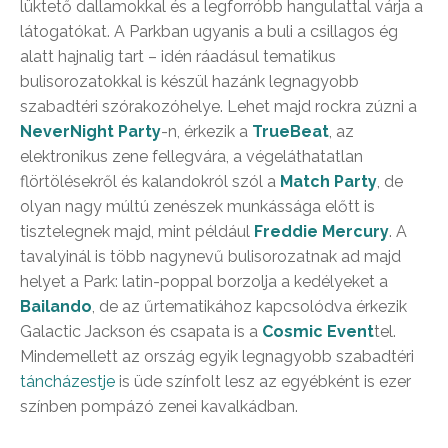
lüktető dallamokkal és a legforróbb hangulattal várja a
látogatókat. A Parkban ugyanis a buli a csillagos ég
alatt hajnalig tart – idén ráadásul tematikus
bulisorozatokkal is készül hazánk legnagyobb
szabadtéri szórakozóhelye. Lehet majd rockra zúzni a
NeverNight Party
-n, érkezik a
TrueBeat
, az
elektronikus zene fellegvára, a végeláthatatlan
flörtölésekről és kalandokról szól a
Match Party
, de
olyan nagy múltú zenészek munkássága előtt is
tisztelegnek majd, mint például
Freddie Mercury
. A
tavalyinál is több nagynevű bulisorozatnak ad majd
helyet a Park: latin-poppal borzolja a kedélyeket a
Bailando
, de az űrtematikához kapcsolódva érkezik
Galactic Jackson és csapata is a
Cosmic Event
tel.
Mindemellett az ország egyik legnagyobb szabadtéri
táncházestje
is üde színfolt lesz az egyébként is ezer
színben pompázó zenei kavalkádban.