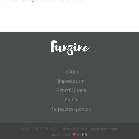
Rólunk
Impresszum
Szerzői jogok
Archív
Terjesztési pontok
© 2017-2018 FUNZINE Média Kft. | Minden jog fenntartva
crafted with
by
PR