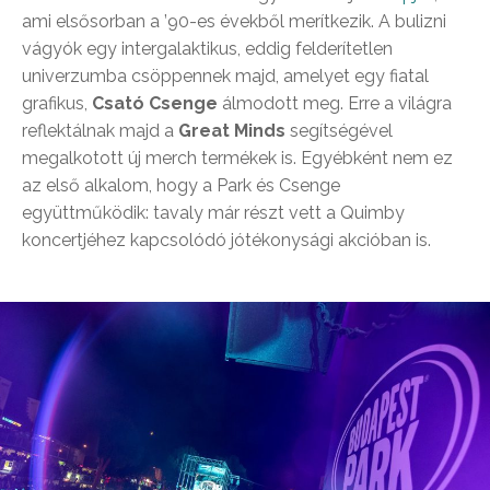
ami elsősorban a ’90-es évekből merítkezik. A bulizni
vágyók egy intergalaktikus, eddig felderítetlen
univerzumba csöppennek majd, amelyet egy fiatal
grafikus,
Csató Csenge
álmodott meg. Erre a világra
reflektálnak majd a
Great Minds
segítségével
megalkotott új merch termékek is. Egyébként nem ez
az első alkalom, hogy a Park és Csenge
együttműködik: tavaly már részt vett a Quimby
koncertjéhez kapcsolódó jótékonysági akcióban is.