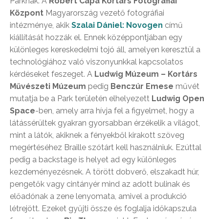
Parknak. A
Robert Capa Kortárs Fotográfiai
Központ
Magyarország vezető fotográfiai
intézménye, akik
Szalai Dániel: Novogen
című
kiállítását hozzák el. Ennek középpontjában egy
különleges kereskedelmi tojó áll, amelyen keresztül a
technológiához való viszonyunkkal kapcsolatos
kérdéseket feszeget. A
Ludwig Múzeum – Kortárs
Művészeti Múzeum
pedig
Benczúr Emese
művét
mutatja be a Park területén elhelyezett
Ludwig Open
Space
-ben, amely arra hívja fel a figyelmet, hogy a
látássérültek gyakran gyorsabban érzékelik a világot,
mint a látók, akiknek a fényekből kirakott szöveg
megértéséhez Braille szótárt kell használniuk. Ezúttal
pedig a backstage is helyet ad egy különleges
kezdeményezésnek. A törött dobverő, elszakadt húr,
pengetők vagy cintányér mind az adott bulinak és
előadónak a zene lenyomata, amivel a produkció
létrejött. Ezeket gyűjti össze és foglalja időkapszula