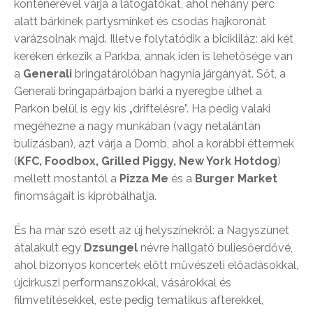
konténerével várja a látogatókat, ahol néhány perc
alatt bárkinek partysminket és csodás hajkoronát
varázsolnak majd. Illetve folytatódik a bicikliláz: aki két
keréken érkezik a Parkba, annak idén is lehetősége van
a
Generali
bringatárolóban hagynia járgányát. Sőt, a
Generali bringapárbajon bárki a nyeregbe ülhet a
Parkon belül is egy kis „driftelésre”. Ha pedig valaki
megéhezne a nagy munkában (vagy netalántán
bulizásban), azt várja a Domb, ahol a korábbi éttermek
(
KFC, Foodbox, Grilled Piggy, New York Hotdog
)
mellett mostantól a
Pizza Me
és a
Burger Market
finomságait is kipróbálhatja.
És ha már szó esett az új helyszínekről: a Nagyszünet
átalakult egy
Dzsungel
névre hallgató buliesőerdővé,
ahol bizonyos koncertek előtt művészeti előadásokkal,
újcirkuszi performanszokkal, vásárokkal és
filmvetítésekkel, este pedig tematikus afterekkel,