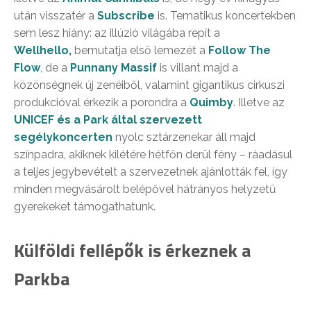
után visszatér a
Subscribe
is. Tematikus koncertekben
sem lesz hiány: az illúzió világába repít a
Wellhello,
bemutatja első lemezét a
Follow The
Flow
, de a
Punnany Massif
is villant majd a
közönségnek új zenéiből, valamint gigantikus cirkuszi
produkcióval érkezik a porondra a
Quimby
. Illetve az
UNICEF és a Park által szervezett
segélykoncerten
nyolc sztárzenekar áll majd
színpadra, akiknek kilétére hétfőn derül fény – ráadásul
a teljes jegybevételt a szervezetnek ajánlották fel, így
minden megvásárolt belépővel hátrányos helyzetű
gyerekeket támogathatunk.
Külföldi fellépők is érkeznek a
Parkba