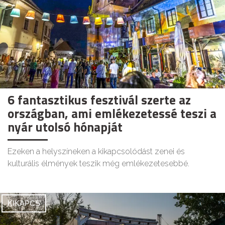
6 fantasztikus fesztivál szerte az
országban, ami emlékezetessé teszi a
nyár utolsó hónapját
Ezeken a helyszíneken a kikapcsolódást zenei és
kulturális élmények teszik még emlékezetesebbé.
KIKAPCS