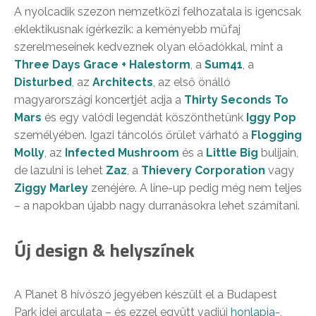
A nyolcadik szezon nemzetközi felhozatala is igencsak
eklektikusnak ígérkezik: a keményebb műfaj
szerelmeseinek kedveznek olyan előadókkal, mint a
Three Days Grace + Halestorm
, a
Sum41
, a
Disturbed
, az
Architects
, az első önálló
magyarországi koncertjét adja a
Thirty Seconds To
Mars
és egy valódi legendát köszönthetünk
Iggy Pop
személyében. Igazi táncolós őrület várható a
Flogging
Molly
, az
Infected Mushroom
és a
Little Big
bulijain,
de lazulni is lehet
Zaz
, a
Thievery Corporation
vagy
Ziggy Marley
zenéjére. A line-up pedig még nem teljes
– a napokban újabb nagy durranásokra lehet számítani.
Új design & helyszínek
A Planet 8 hívószó jegyében készült el a Budapest
Park idei arculata – és ezzel együtt vadiúj
honlapja
-,