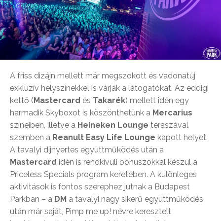
A friss dizájn mellett már megszokott és vadonatúj
exkluzív helyszínekkel is várják a látogatókat. Az eddigi
kettő (
Mastercard
és
Takarék
) mellett idén egy
harmadik Skyboxot is köszönthetünk a
Mercarius
színeiben, illetve a
Heineken Lounge
teraszával
szemben a
Reanult Easy Life Lounge
kapott helyet.
A tavalyi díjnyertes együttműködés után a
Mastercard
idén is rendkívüli bónuszokkal készül a
Priceless Specials program keretében. A különleges
aktivitások is fontos szerephez jutnak a Budapest
Parkban – a
DM
a tavalyi nagy sikerű együttműködés
után már saját, Pimp me up! névre keresztelt