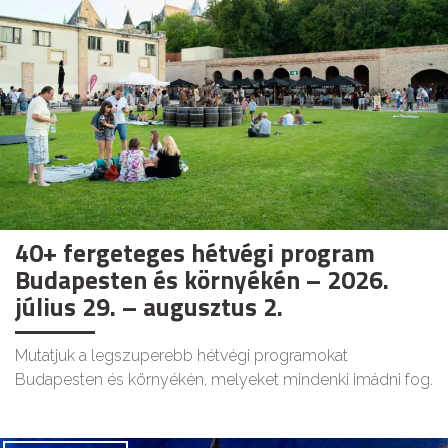
40+ fergeteges hétvégi program
Budapesten és környékén – 2026.
július 29. – augusztus 2.
Mutatjuk a legszuperebb hétvégi programokat
Budapesten és környékén, melyeket mindenki imádni fog.