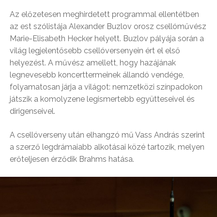
Az előzetesen meghirdetett programmal ellentétben
az est szólistája Alexander Buzlov orosz csellóművész
Marie-Elisabeth Hecker helyett. Buzlov pályája során a
világ legjelentősebb csellóversenyein ért el első
helyezést. A művész amellett, hogy hazájának
legnevesebb koncerttermeinek állandó vendége,
folyamatosan járja a világot: nemzetközi színpadokon
játszik a komolyzene legismertebb együtteseivel és
dirigenseivel.
A csellóverseny után elhangzó mű Vass András szerint
a szerző legdrámaiabb alkotásai közé tartozik, melyen
erőteljesen érződik Brahms hatása.