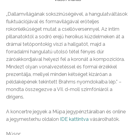
„Dallamvilágának sokszínűségével, a hangulatváltások
fluktuációjával és formavilágával erőteljes
rokonlelkűséget mutat a csellóversennyel. Az intim
pillanatoktól a sodró erejű heroikus küzdelmeken át a
drámai tetőpontokig viszi a hallgatót, majd a
forradalmi hangulatú utolsó tétel fényes dúr
záróakkordjaival helyezi fel a koronát a kompozícióra.
Mindezt olyan vonalvezetéssel és formai érzékkel
prezentálja, mellyel minden kétséget kizáróan a
példaképének tekintett Brahms nyomdokaiba lép.” –
mondta összegezve a VII. d-moll szimfóniáról a
dirigens.
A koncertre jegyek a Müpa jegypénztáraiban és online
a jegymester.hu oldalon
IDE kattintva
vásárolhatók.
Műsor: