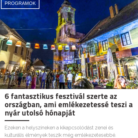
PROGRAMOK
6 fantasztikus fesztivál szerte az
országban, ami emlékezetessé teszi a
nyár utolsó hónapját
Ezeken a helyszíneken a kikapcsolódást zenei és
kulturális élmények teszik még emlékezetesebbé.