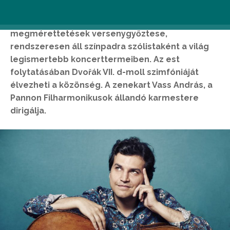
melyet Alexander Buzlov orosz csellóművész
szólaltat meg, aki amellett, hogy neves zenei
megmérettetések versenygyőztese,
rendszeresen áll színpadra szólistaként a világ
legismertebb koncerttermeiben. Az est
folytatásában Dvořák VII. d-moll szimfóniáját
élvezheti a közönség. A zenekart Vass András, a
Pannon Filharmonikusok állandó karmestere
dirigálja.