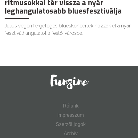
ritmusokkal tér vissza a nyár
leghangulatosabb bluesfesztiválja
Július végén fergeteges blueskoncertek hozzák el a nyári
fesztiválhangulatot a festői városba.
Rólunk
Impresszum
Szerzői jogok
Archív