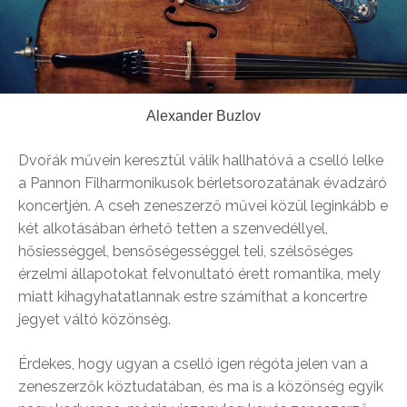
Alexander Buzlov
Dvořák művein keresztül válik hallhatóvá a cselló lelke
a Pannon Filharmonikusok bérletsorozatának évadzáró
koncertjén. A cseh zeneszerző művei közül leginkább e
két alkotásában érhető tetten a szenvedéllyel,
hősiességgel, bensőségességgel teli, szélsőséges
érzelmi állapotokat felvonultató érett romantika, mely
miatt kihagyhatatlannak estre számíthat a koncertre
jegyet váltó közönség.
Érdekes, hogy ugyan a cselló igen régóta jelen van a
zeneszerzők köztudatában, és ma is a közönség egyik