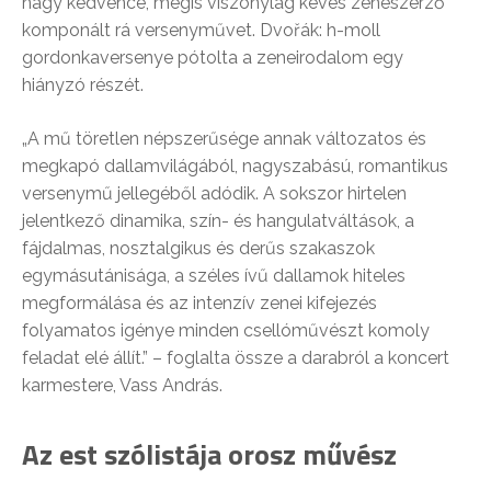
nagy kedvence, mégis viszonylag kevés zeneszerző
komponált rá versenyművet. Dvořák: h-moll
gordonkaversenye pótolta a zeneirodalom egy
hiányzó részét.
„A mű töretlen népszerűsége annak változatos és
megkapó dallamvilágából, nagyszabású, romantikus
versenymű jellegéből adódik. A sokszor hirtelen
jelentkező dinamika, szín- és hangulatváltások, a
fájdalmas, nosztalgikus és derűs szakaszok
egymásutánisága, a széles ívű dallamok hiteles
megformálása és az intenzív zenei kifejezés
folyamatos igénye minden csellóművészt komoly
feladat elé állít.” – foglalta össze a darabról a koncert
karmestere, Vass András.
Az est szólistája orosz művész