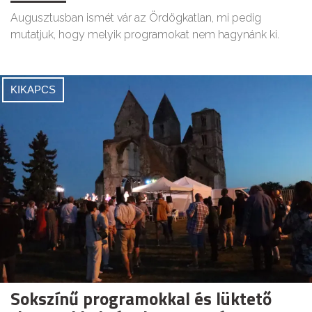
Augusztusban ismét vár az Ördögkatlan, mi pedig
mutatjuk, hogy melyik programokat nem hagynánk ki.
KIKAPCS
Sokszínű programokkal és lüktető