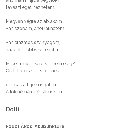
ahonnan majd a végtelen
tavaszi eget nézhetem.
Megvan végre az ablakom,
van szobám, ahol lakhatom,
van alázatos szőnyegem,
naponta többször ehetem.
Mi kell még – kérdik –, nem elég?
Örülök persze – szólanék,
de csak a fejem ingatom.
Állok némán – és álmodom.
Dolli
Fodor Ákos: Akupunktura