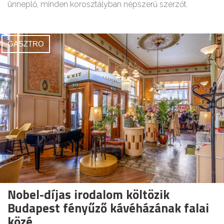
ünneplő, minden korosztályban népszerű szerzőt.
GASZTRO
Nobel-díjas irodalom költözik
Budapest fényűző kávéházának falai
közé