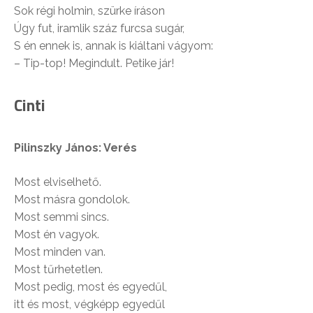
Sok régi holmin, szürke íráson
Úgy fut, iramlik száz furcsa sugár,
S én ennek is, annak is kiáltani vágyom:
– Tip-top! Megindult. Petike jár!
Cinti
Pilinszky János: Verés
Most elviselhető.
Most másra gondolok.
Most semmi sincs.
Most én vagyok.
Most minden van.
Most tűrhetetlen.
Most pedig, most és egyedűl,
itt és most, végképp egyedűl