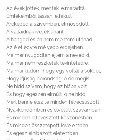
Az évek jöttek, mentek, elmaradtál
Emlékeimből lassan, elfakult
Arcképed a szívemben, elmosódott
A vállaidnak íve, elsuhant
A hangod és én nem mentem utánad
Az élet egyre mélyebb erdejében.
Ma már nyugodtan ejtem a neved ki,
Ma már nem reszketek tekintetedre,
Ma már tudom, hogy egy voltál a sokból,
Hogy ifjúság bolondság, ó de mégis
Ne hidd szívem, hogy ez hiába volt
És hogy egészen elmúlt, ó ne hidd!
Mert benne élsz te minden félrecsúszott
Nyakkendőmben és elvétett szavamban
És minden eltévesztett köszönésben
És minden összetépett levelemben
És egész elhibázott életemben