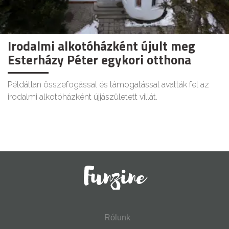
Irodalmi alkotóházként újult meg
Esterházy Péter egykori otthona
Példátlan összefogással és támogatással avatták fel az
irodalmi alkotóházként újjászületett villát.
Rólunk