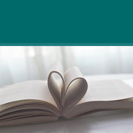
olvashattok most egy válogatást, de
természetesen a ti kedvenceitekre is kíváncsiak
vagyunk, osszátok meg velünk hozzászólás
formájában!