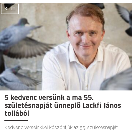
KULT
5 kedvenc versünk a ma 55.
születésnapját ünneplő Lackfi János
tollából
Kedvenc verseinkkel köszöntjük az 55. születésnapját