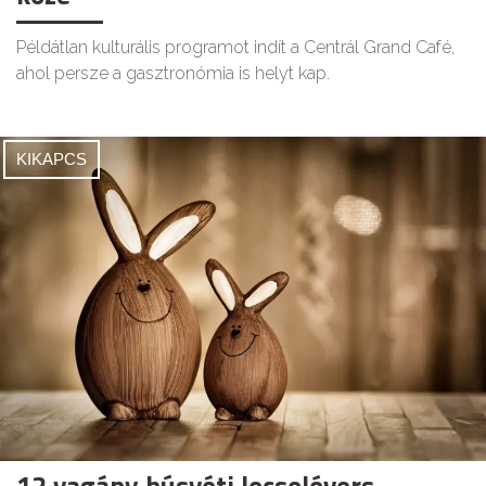
Példátlan kulturális programot indít a Centrál Grand Café,
ahol persze a gasztronómia is helyt kap.
KIKAPCS
12 vagány húsvéti locsolóvers