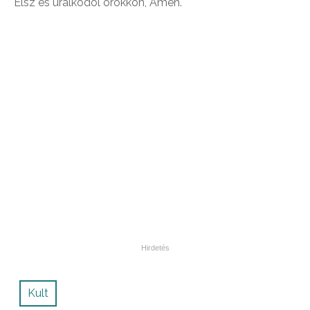
Élsz és uralkodol örökkön, Amen.
Kult