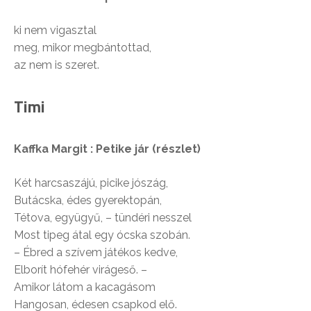
ki nem vigasztal
meg, mikor megbántottad,
az nem is szeret.
Timi
Kaffka Margit : Petike jár (részlet)
Két harcsaszájú, picike jószág,
Butácska, édes gyerektopán,
Tétova, együgyű, – tündéri nesszel
Most tipeg átal egy ócska szobán.
– Ébred a szívem játékos kedve,
Elborít hófehér virágeső. –
Amikor látom a kacagásom
Hangosan, édesen csapkod elő.