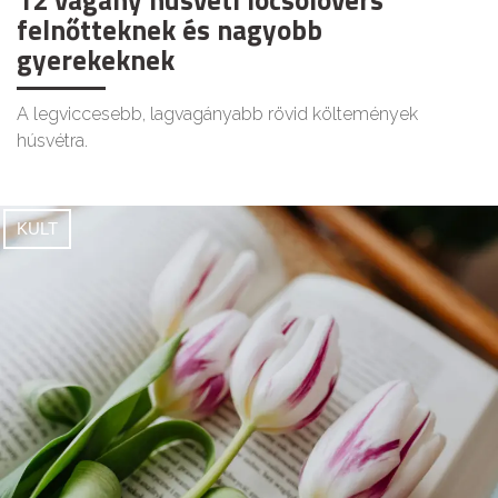
felnőtteknek és nagyobb
gyerekeknek
A legviccesebb, lagvagányabb rövid költemények
húsvétra.
KULT