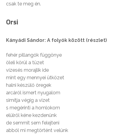
csak te meg én.
Orsi
Kányádi Sándor: A folyók között (részlet)
fehér pillangók függönye
öleli körül a tüzet
vízesés morajlik ide
mint egy mennyei ütközet
halni készülő öregek
arcáról ismert nyugalom
simítja végig a vizet
s megérinti a homlokom
elülről kéne kezdenünk
de semmit sem felejteni
abból mi megtörtént velünk