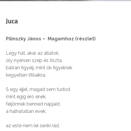
Juca
Pilinszky János – Magamhoz (részlet)
Légy hát, akár az állatok,
oly nyersen szép és tiszta,
bátran figyelj, mint ők figyelnek
kegyetlen titkaikra.
S egy éjjel, magad sem tudod,
mint égig érő ének,
feljönnek benned napjaid,
a halhatatlan évek:
az este nem lel senki rád,