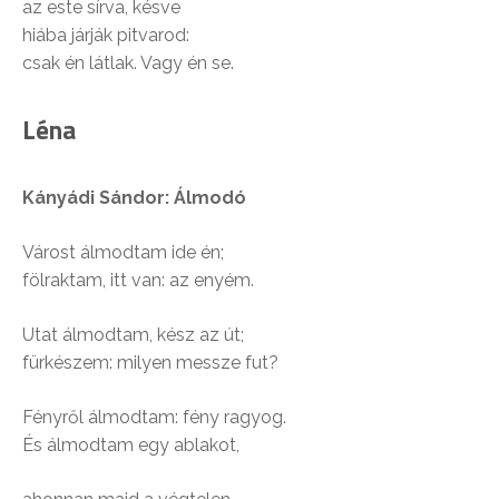
az este sírva, késve
hiába járják pitvarod:
csak én látlak. Vagy én se.
Léna
Kányádi Sándor:
Álmodó
Várost álmodtam ide én;
fölraktam, itt van: az enyém.
Utat álmodtam, kész az út;
fürkészem: milyen messze fut?
Fényről álmodtam: fény ragyog.
És álmodtam egy ablakot,