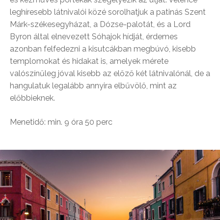
leghíresebb látnivalói közé sorolhatjuk a patinás Szent
Márk-székesegyházat, a Dózse-palotát, és a Lord
Byron által elnevezett Sóhajok hídját, érdemes
azonban felfedezni a kisutcákban megbúvó, kisebb
templomokat és hidakat is, amelyek mérete
valószínűleg jóval kisebb az előző két látnivalónál, de a
hangulatuk legalább annyira elbűvölő, mint az
előbbieknek.
Menetidő: min. 9 óra 50 perc