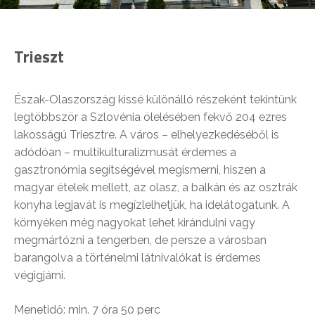
Trieszt
Észak-Olaszország kissé különálló részeként tekintünk
legtöbbször a Szlovénia ölelésében fekvő 204 ezres
lakosságú Triesztre. A város – elhelyezkedéséből is
adódóan – multikulturalizmusát érdemes a
gasztronómia segítségével megismerni, hiszen a
magyar ételek mellett, az olasz, a balkán és az osztrák
konyha legjavát is megízlelhetjük, ha idelátogatunk. A
környéken még nagyokat lehet kirándulni vagy
megmártózni a tengerben, de persze a városban
barangolva a történelmi látnivalókat is érdemes
végigjárni.
Menetidő: min. 7 óra 50 perc