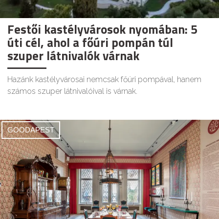
Festői kastélyvárosok nyomában: 5
úti cél, ahol a főúri pompán túl
szuper látnivalók várnak
Hazánk kastélyvárosai nemcsak főúri pompával, hanem
számos szuper látnivalóival is várnak.
GOODAPEST