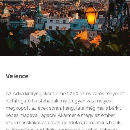
Velence
Az Adria királynőjeként ismert 260 ezres város fénye az
idelátogató turistahadak miatt ugyan valamelyest
megkopott az évek során, hangulata még ma is bárkit
képes magával ragadni. Akármerre megy az ember,
szűk macskaköves utcák, gondolák, romantikus hidak,
és kézműves portékák szegélyezik az útját. Velence