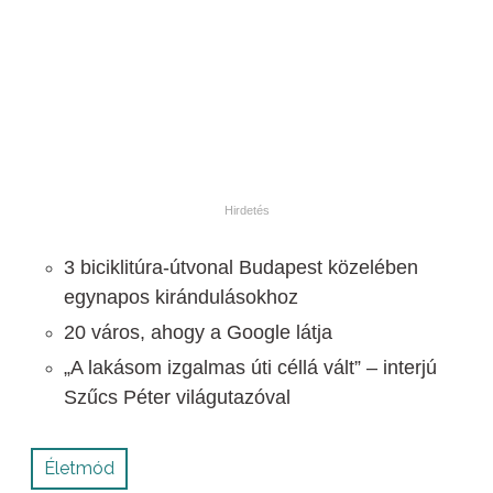
3 biciklitúra-útvonal Budapest közelében
egynapos kirándulásokhoz
20 város, ahogy a Google látja
„A lakásom izgalmas úti céllá vált” – interjú
Szűcs Péter világutazóval
Életmód