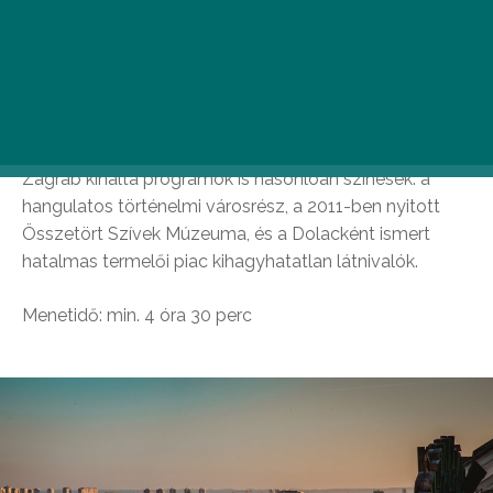
hasonlít – nem hibáztathatjuk a helyieket, amiért a
tengerparti városokban töltik a nyár nagy részét –, az
év többi kilenc hónapjában ezerrel pörög a horvát
főváros. Zágráb meglehetősen eklektikus, hiszen az
épületeken középkori, szecessziós, szocialista, és
futurisztikus jegyek is felfedezhetők. Szerencsére a
Zágráb kínálta programok is hasonlóan színesek: a
hangulatos történelmi városrész, a 2011-ben nyitott
Összetört Szívek Múzeuma, és a Dolacként ismert
hatalmas termelői piac kihagyhatatlan látnivalók.
Menetidő: min. 4 óra 30 perc