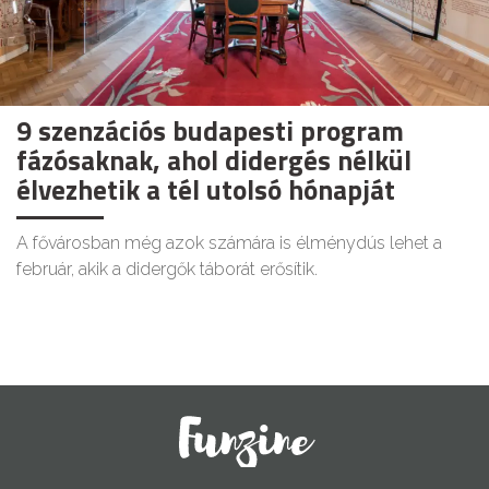
9 szenzációs budapesti program
fázósaknak, ahol didergés nélkül
élvezhetik a tél utolsó hónapját
A fővárosban még azok számára is élménydús lehet a
február, akik a didergők táborát erősítik.