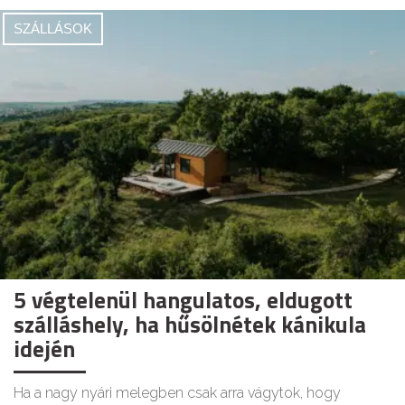
SZÁLLÁSOK
5 végtelenül hangulatos, eldugott
szálláshely, ha hűsölnétek kánikula
idején
Ha a nagy nyári melegben csak arra vágytok, hogy