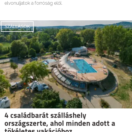
elvonuljatok a forróság elől.
SZÁLLÁSOK
4 családbarát szálláshely
országszerte, ahol minden adott a
tökéletes vakációhoz