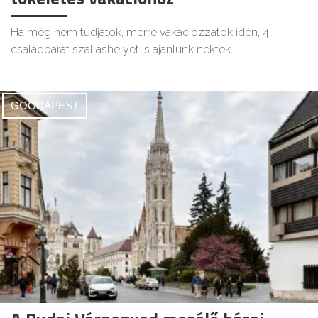
Ha még nem tudjátok, merre vakációzzatok idén, 4
családbarát szálláshelyet is ajánlunk nektek.
GOODAPEST