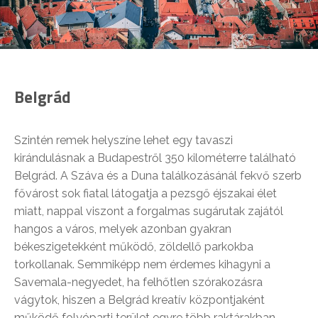
Belgrád
Szintén remek helyszíne lehet egy tavaszi
kirándulásnak a Budapestről 350 kilométerre található
Belgrád. A Száva és a Duna találkozásánál fekvő szerb
fővárost sok fiatal látogatja a pezsgő éjszakai élet
miatt, nappal viszont a forgalmas sugárutak zajától
hangos a város, melyek azonban gyakran
békeszigetekként működő, zöldellő parkokba
torkollanak. Semmiképp nem érdemes kihagyni a
Savemala-negyedet, ha felhőtlen szórakozásra
vágytok, hiszen a Belgrád kreatív központjaként
működő folyóparti terület egyre több raktárakban