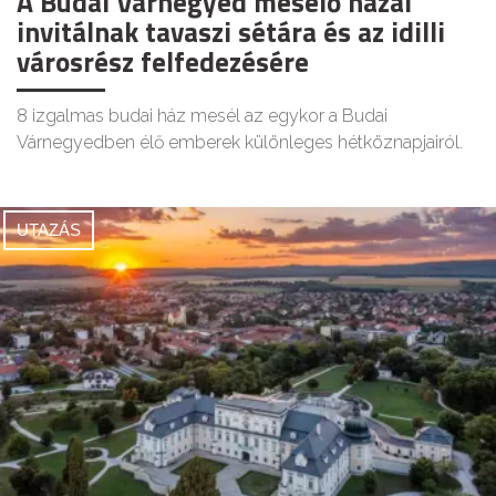
A Budai Várnegyed mesélő házai
invitálnak tavaszi sétára és az idilli
városrész felfedezésére
8 izgalmas budai ház mesél az egykor a Budai
Várnegyedben élő emberek különleges hétköznapjairól.
UTAZÁS