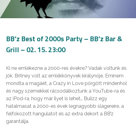
BB’z Best of 2000s Party – BB’z Bar &
Grill – 02. 15. 23:00
Ki ne emlékezne a 2000-res évekre? Vadak voltunk és
jók, Britney volt az emlékkönyvek királynője, Eminem
mondta a magáét, a Crazy in Love pörgött mindenhol
és nagy szemekkel rácsodálkoztunk a YouTube-ra és
az iPod-ra, hogy már ilyet is lehet… Bulizz egy
hatalmasat a 2000-es évek legnagyobb slágereire, a
felfokozott hangulatot és az extra dekort a BB’z
garantálja.