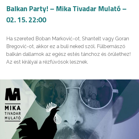
Balkan Party! – Mika Tivadar Mulató –
02. 15. 22:00
Ha szereted Boban Marković-ot, Shantelt vagy Goran
Bregović-ot, akkor ez a buli neked szól. Fülbemászó
balkán dallamok az egész estés tánchoz és őrülethez!
Az est királyai a rézfúvósok lesznek.