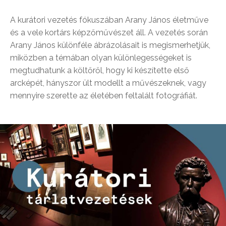
A kurátori vezetés fókuszában Arany János életműve
és a vele kortárs képzőművészet áll. A vezetés során
Arany János különféle ábrázolásait is megismerhetjük,
miközben a témában olyan különlegességeket is
megtudhatunk a költőről, hogy ki készítette első
arcképét, hányszor ült modellt a művészeknek, vagy
mennyire szerette az életében feltalált fotográfiát.