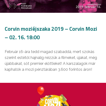
Corvin moziéjszaka 2019 – Corvin Mozi
– 02. 16. 18:00
Február 16-ára tedd magad szabaddá, mert szokás
szerint estétől hajnalig nézzük a filmeket, újakat, még
újabbakat, sőt premier előttieket! A karszalagok már
kaphatók a mozi pénztárában 3.600 forintos áron!