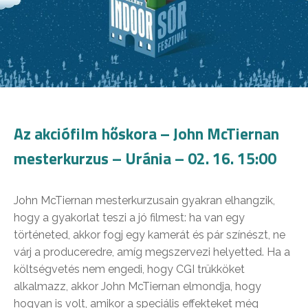
Az akciófilm hőskora – John McTiernan
mesterkurzus – Uránia – 02. 16. 15:00
John McTiernan mesterkurzusain gyakran elhangzik,
hogy a gyakorlat teszi a jó filmest: ha van egy
történeted, akkor fogj egy kamerát és pár színészt, ne
várj a produceredre, amíg megszervezi helyetted. Ha a
költségvetés nem engedi, hogy CGI trükköket
alkalmazz, akkor John McTiernan elmondja, hogy
hogyan is volt, amikor a speciális effekteket még