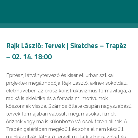
Rajk László: Tervek | Sketches – Trapéz
– 02. 14. 18:00
Építész, látványtervező és kísérleti urbanisztikai
projektek megálmodója Rajk László, akinek sokoldalú
életművében az orosz konstruktivizmus formavilága, a
radikális eklektika és a forradalmi motívumok
köszönnek vissza. Számos ötlete csupán nagyszabású
tervek formájában valósult meg, másokat filmek
őriznek vagy ma is különböző városok terein állnak. A
Trapéz galériában megépült és soha el nem készült
munkák ritkán látható terveit mutatjuk be: rajzokat és