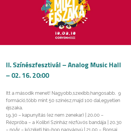
II. Színészfesztivál – Analog Music Hall
– 02. 16. 20:00
Itt a második menet! Nagyobb,szexibb,hangosabb. 9
formáció,több mint 50 színész,majd 100 dal,egyetlen
éjszaka.
19.30 – kapunyitás (ez nem zenekar) | 20.00 –
Rézpróba – a Kolibri Színház rézfúvós bandája | 20.30
– noÁr – közéleti hip-hop nagyágyú | 21.00 – Bonsai