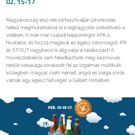
02. 15-17
Magyarország első téli sörfesztiválján pironkodás
nélkül megmutathatod, ki a legnagyobb sörkedvelő a
vidéken. A már-már családi heppöningre APA is
hivatalos, és hozza magával az egész rokonságot: IPA
és STOUT nagybácsi is alig várja a találkozást! A
művészlelkekről sem feledkeztünk meg: kézműves
nedűk sokasága sorakozik fel az izgalmas multikulti
közegben: magyar, cseh, német, angol és belga sörök
várnak egy egész hétvégén a Gellért Hotelben.