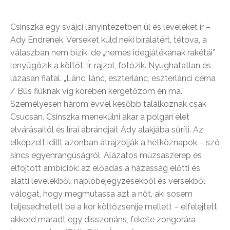
Csinszka egy svájci lányintézetben ül és leveleket ír –
Ady Endrének. Verseket küld neki bírálatért, tétova, a
válaszban nem bízik, de „nemes idegjátékának rakétái”
lenyűgözik a költőt. Ír, rajzol, fotózik. Nyughatatlan és
lázasan fiatal. „Lánc, lánc, eszterlánc, eszterlánci cérna
/ Bús fiúknak víg körében kergetőzöm én ma.”
Személyesen három évvel később találkoznak csak
Csucsán. Csinszka menekülni akar a polgári élet
elvárásaitól és lírai ábrándjait Ady alakjába sűríti. Az
elképzelt idillt azonban átrajzolják a hétköznapok – szó
sincs egyenrangúságról. Alázatos múzsaszerep és
elfojtott ambíciók: az előadás a házasság előtti és
alatti levelekből, naplóbejegyzésekből és versekből
válogat, hogy megmutassa azt a nőt, aki sosem
teljesedhetett be a kor költőzsenije mellett – elfelejtett
akkord maradt egy disszonáns, fekete zongorára