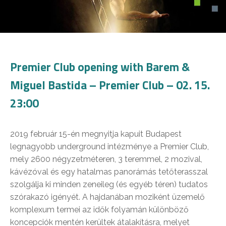
Premier Club opening with Barem &
Miguel Bastida – Premier Club – 02. 15.
23:00
2019 február 15-én megnyitja kapuit Budapest
legnagyobb underground intézménye a Premier Club,
mely 2600 négyzetméteren, 3 teremmel, 2 mozival,
kávézóval és egy hatalmas panorámás tetőterasszal
szolgálja ki minden zeneileg (és egyéb téren) tudatos
szórakazó igényét. A hajdanában moziként üzemelő
komplexum termei az idők folyamán különböző
koncepciók mentén kerültek átalakításra, melyet