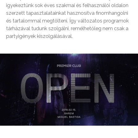
igyekeztünk sok éves szakmai és felhasználói oldalon
szerzett tapasztalatainkat hasznosítva finomhangolni
és tartalommal megtölteni. Így változatos programok
tárházával tudunk szolgálni, remélhetőleg nem csak a
partyigények kiszolgálásával.