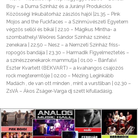
Boy – a Duma Színház és a Jurányi Produkciós
Közösségi Inkubátorház zászlós hajói |21.35 – Pink
Mojos and the Fuckfaces – a Színművészeti Egyetem
végzős sellői és bikái | 22.10 – Mágikus Mintha- a
szombathelyi Weöres Sándor Színház színész
zenekara | 22.50 – Nesz – a Nemzeti Színház friss-
ropogós bandája | 23.30 – Harmadik Figyelmeztetés –
a színészzenekarok mammutja | 01.00 – Bánfalvi
Eszter Kvartett (BEKVART) – a kvahangos csajozós
rock megteremtője | 02.00 – Mézing Leginkább
Madách , de van ott minden , mint a vurstliban | 02.30 –
ZsVÁ – Ákos Zságer-Varga dj szett kifulladásig.