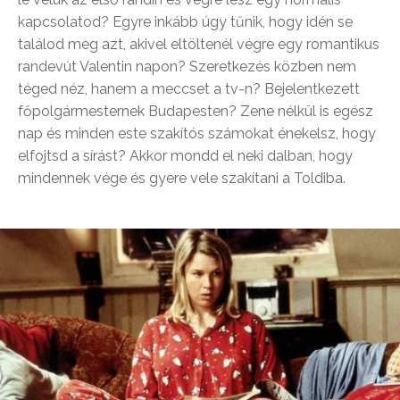
kapcsolatod? Egyre inkább úgy tűnik, hogy idén se
találod meg azt, akivel eltöltenél végre egy romantikus
randevút Valentin napon? Szeretkezés közben nem
téged néz, hanem a meccset a tv-n? Bejelentkezett
főpolgármesternek Budapesten? Zene nélkül is egész
nap és minden este szakítós számokat énekelsz, hogy
elfojtsd a sírást? Akkor mondd el neki dalban, hogy
mindennek vége és gyere vele szakítani a Toldiba.