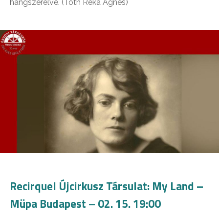
hangszerelve. (Tóth Réka Ágnes)
Recirquel Újcirkusz Társulat: My Land –
Müpa Budapest – 02. 15. 19:00