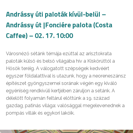
Andrássy úti paloták kívül-belül –
Andrássy út |Fonciére palota (Costa
Caffee) – 02. 17. 10:00
Városnéző sétánk témája ezúttal az arisztokrata
paloták külső és belső világába hív a Kiskörúttól a
Hősök teréig. A válogatott szépségek kedvéért
egyszer földalattival is utazunk, hogy a neoreneszánsz
építészet gyöngyszemei sorának végén egy kiváló
egyéniség rendkívüli kertjében záruljon a sétánk. A
délelőtt folyamán feltárul előttünk a 19. század
gazdag, patinás világa: valósággal megelevenednek a
pompás villák és egykori lakóik.