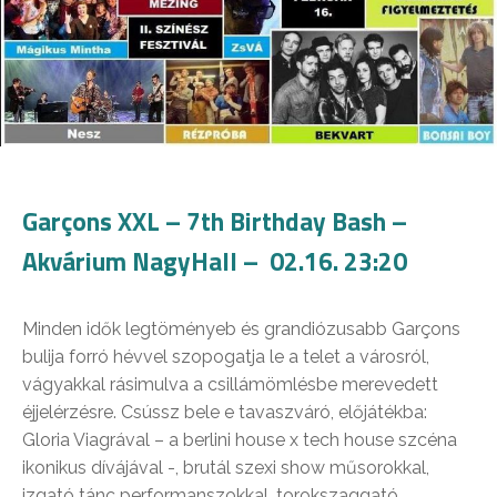
Garçons XXL – 7th Birthday Bash –
Akvárium NagyHall – 02.16. 23:20
Minden idők legtöményeb és grandiózusabb Garçons
bulija forró hévvel szopogatja le a telet a városról,
vágyakkal rásimulva a csillámömlésbe merevedett
éjjelérzésre. Csússz bele e tavaszváró, előjátékba:
Gloria Viagrával – a berlini house x tech house szcéna
ikonikus dívájával -, brutál szexi show műsorokkal,
izgató tánc performanszokkal, torokszaggató