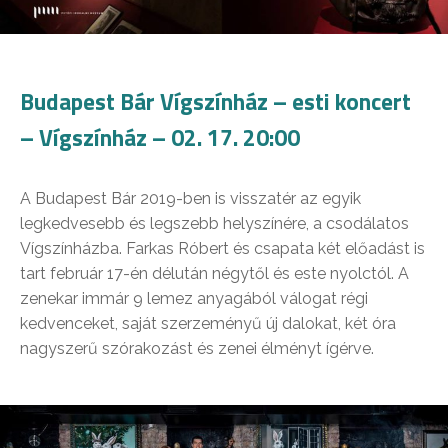
Budapest Bár Vígszínház – esti koncert
– Vígszínház – 02. 17. 20:00
A Budapest Bár 2019-ben is visszatér az egyik
legkedvesebb és legszebb helyszínére, a csodálatos
Vígszínházba. Farkas Róbert és csapata két előadást is
tart február 17-én délután négytől és este nyolctól. A
zenekar immár 9 lemez anyagából válogat régi
kedvenceket, saját szerzeményű új dalokat, két óra
nagyszerű szórakozást és zenei élményt ígérve.