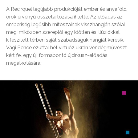
A Recirquel legújabb produkcióját ember és anyaföld
örök érvényű összetartozása ihlette. Az előadás az
emberiség legősibb mítoszainak visszhangján szólal
meg, miközben szereplői egy időtlen és illúziókkal
kifeszített térben saját szabadságuk hangját keresik.
Vági Bence ezúttal hét virtuóz ukrán vendégművészt
kért fel egy új, formabontó újcirkusz-előadás
megalkotására.