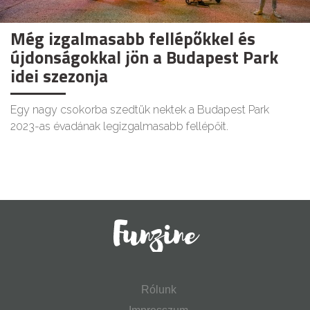
Még izgalmasabb fellépőkkel és
újdonságokkal jön a Budapest Park
idei szezonja
Egy nagy csokorba szedtük nektek a Budapest Park
2023-as évadának legizgalmasabb fellépőit.
Rólunk