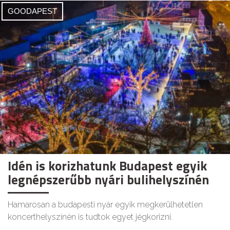
GOODAPEST
Idén is korizhatunk Budapest egyik
legnépszerűbb nyári bulihelyszínén
Hamarosan a budapesti nyár egyik megkerülhetetlen
koncerthelyszínén is tudtok egyet jégkorizni.