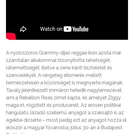
A nyolcszoros Grammy-díjas reggae ikon azóta már
számtalan alkalommal bizonyította tehetségét,
rátermettségét, illetve a zene iránti tiszteletét és
szenvedélyét. A rengeteg elismerés mellett
természetesen a közönséget is megnyerte magának.
Tavaly jelentkezett immáron hetedik nagylemezével,
ami a Rebellion Rises címet kapta, és amelyet Ziggy
maga írt, rögzített és producerelt. Az erősen politikai
hangulatú, lázadó szellemű anyagot a szaksajtó is az
egekbe dicsérte – most pedig ezt az anyagot hozza el
először a magyar fővárosba, július 30-án a Budapest