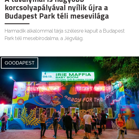
korcsolyapályával nyílik újra a
Budapest Park téli mesevilága
Harmadik alkalommal tárja szélesre kapuit a Budapest
Park téli mesebirodalma, a Jégvilág.
GOODAPEST