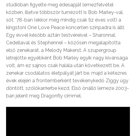
stúdióban figyelte meg édesapját lemezfelvétel
közben, illetve többször turnézott is Bob Marley-val,
sőt, ’78-ban (ekkor még mindig csak tíz éves volt) a
kingstoni One Love Peace koncerten színpadra is állt.
Egy évvel később aztán testvéreivel – Sharonnal,
Cedellaval és Stephennel – közösen megalapította
első zenekarát, a Melody Makerst. A szupergroup
létrejötte egyébként Bob Marley egyik nagy kívánsága
volt, ám ez sajnos csak halála után következett be. A
zenekar csodálatos életpályát járt be, majd a kétezres
évek elején a frontemberként tevékenykedő Ziggy úgy
döntött, szólókarrierbe kezd. Első önálló lemeze 2003-
ban jelent meg Dragonfly címmel.