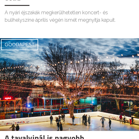
A nyári éjszakák megkerülhetetlen koncert- és
bulihelyszíne április végén ismét megnyitja kapuit.
GOODAPEST
A tavalyinál is nagyobb