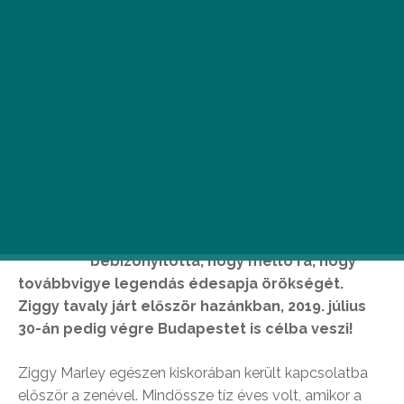
Z
iggy Marley, Bob Marley legidősebb fia
az elmúlt bő három évtizedes
pályafutása során már számtalanszor
bebizonyította, hogy méltó rá, hogy
továbbvigye legendás édesapja örökségét.
Ziggy tavaly járt először hazánkban, 2019. július
30-án pedig végre Budapestet is célba veszi!
Ziggy Marley egészen kiskorában került kapcsolatba
először a zenével. Mindössze tíz éves volt, amikor a