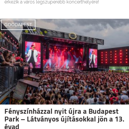
érkezik a város legszuperebb koncerthelyére!
GOODAPEST
Fényszínházzal nyit újra a Budapest
Park – Látványos újításokkal jön a 13.
évad