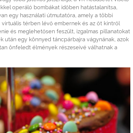
rőkkel operáló bombákat időben hatástalanítsa,
an egy használati útmutatóra, amely a többi
 a virtuális térben lévő embernek és az őt kintről
nie és meglehetősen feszült, izgalmas pillanatokat
zek után egy könnyed táncpárbajra vágynának, azok
ltan önfeledt élmények részeseivé válhatnak a