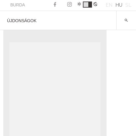
EN
HU
SL
BURDA
ÚJDONSÁGOK