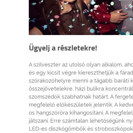
Ügyelj a részletekre!
A szilveszter az utolsó olyan alkalom, ah
és egy kicsit végre kiereszthetjük a fár
szórakozóhelyre menni a tágabb baráti 
összejövetelekre, házi bulikra koncentrá
szomszédok szabhatnak határt. A fergete
megfelelő előkészületek jelentik. A ked
os hangszóróra kihangosítani. A megfele
játszani. Erre számtalan lehetőségünk nyí
LED-es diszkógömbök és stroboszkópok s