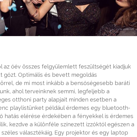
ol az óév összes felgyülemlett feszültségét kiadjuk
adt gőzt. Optimális és bevett megoldás
körrel, de mi most inkább a bensőségesebb baráti
lunk, ahol terveinknek semmi, legfeljebb a
ges otthoni party alapjait minden esetben a
venc playlistünket például érdemes egy bluetooth-
lő hatás elérése érdekében a fényekkel is érdemes
lik, kezdve a különféle színezett izzóktól egészen a
zéles választékáig. Egy projektor és egy laptop