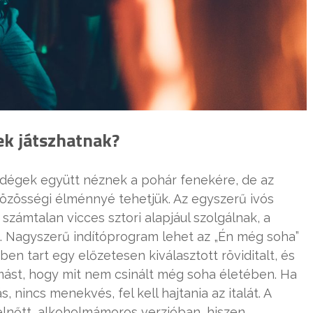
ek játszhatnak?
ndégek együtt néznek a pohár fenekére, de az
közösségi élménnyé tehetjük. Az egyszerű ivós
számtalan vicces sztori alapjául szolgálnak, a
t. Nagyszerű indítóprogram lehet az „Én még soha”
en tart egy előzetesen kiválasztott röviditalt, és
mást, hogy mit nem csinált még soha életében. Ha
s, nincs menekvés, fel kell hajtania az italát. A
elnőtt, alkoholmámoros verzióban, hiszen