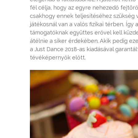
fél célja, hogy az egyre nehezedő fejtö
csakhogy ennek teljesítéséhez szükség v
játékosnál van a valós fizikai térben. Így
támogatóknak együttes erővel kell küzde
átélnie a siker érdekében. Akik pedig e
a Just Dance 2018-as kiadásával garantá
tévéképernyők előtt.