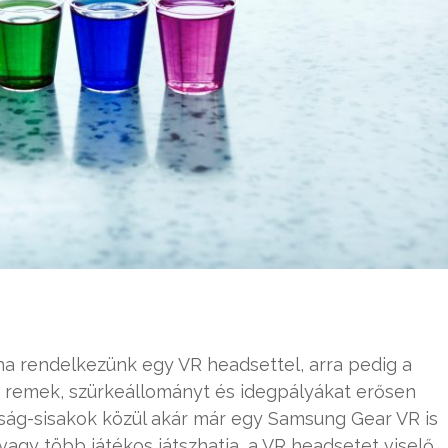
 ha rendelkezünk egy VR headsettel, arra pedig a
 remek, szürkeállományt és idegpályákat erősen
óság-sisakok közül akár már egy Samsung Gear VR is
vagy több játékos játszhatja, a VR headsetet viselő