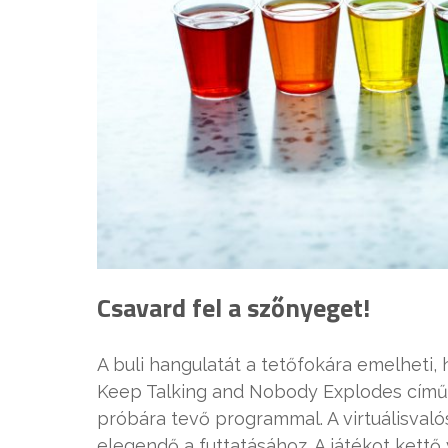
Csavard fel a szőnyeget!
A buli hangulatát a tetőfokára emelheti,
Keep Talking and Nobody Explodes című
próbára tevő programmal. A virtuálisval
elegendő a futtatásához. A játékot kettő 