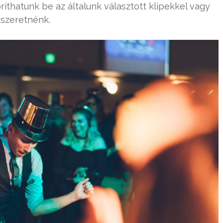
ríthatunk be az általunk választott klipekkel vagy
 szeretnénk.