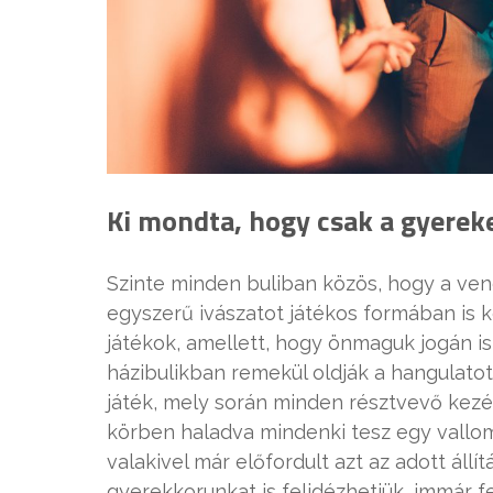
Ki mondta, hogy csak a gyerek
Szinte minden buliban közös, hogy a ve
egyszerű ivászatot játékos formában is 
játékok, amellett, hogy önmaguk jogán is 
házibulikban remekül oldják a hangulato
játék, mely során minden résztvevő kezéb
körben haladva mindenki tesz egy vallo
valakivel már előfordult azt az adott állítá
gyerekkorunkat is felidézhetjük, immár f