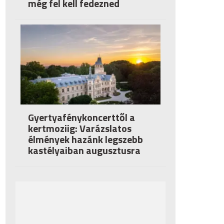
még fel kell fedezned
Gyertyafénykoncerttől a
kertmoziig: Varázslatos
élmények hazánk legszebb
kastélyaiban augusztusra