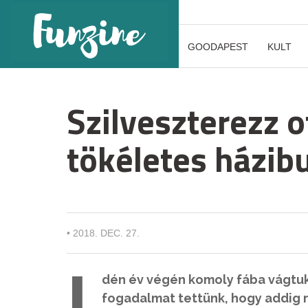
GOODAPEST
KULT
Szilveszterezz o
tökéletes házib
•
2018. DEC. 27.
I
dén év végén komoly fába vágtuk
fogadalmat tettünk, hogy addig 