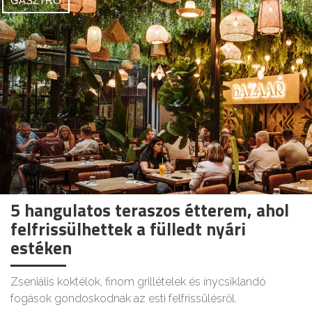
GASZTRO
5 hangulatos teraszos étterem, ahol
felfrissülhettek a fülledt nyári
estéken
Zseniális koktélok, finom grillételek és ínycsiklandó
fogások gondoskodnak az esti felfrissülésről.