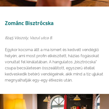
Zománc Bisztrócska
8245 Vászoly, Vazul utca 8.
Egykor kocsma állt a ma ismert és kedvelt vendéglő
helyén, ami most profin elkészített, házias fogásokat
vonultat fel kínálatában. A hangulatos „bisztrócska”
csupa becsületesen összeállított, egyszerű étellel
kedveskedik betérő vendégeinek, akik mind a tíz ujjukat
megnyalhatják egy-egy étkezés után.