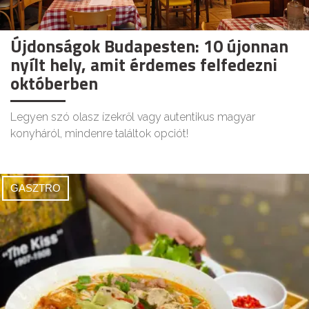
Újdonságok Budapesten: 10 újonnan
nyílt hely, amit érdemes felfedezni
októberben
Legyen szó olasz ízekről vagy autentikus magyar
konyháról, mindenre találtok opciót!
GASZTRO