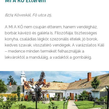
MI A KŐ Étterem
8274 Köveskál, Fő utca 25.
A MI A KŐ nem csupán étterem, hanem vendégház,
borbár, kávézó és galéria is. Filozófiája: tisztességes
konyha, családias légkör, szezonális ételek, jó borok,
kedves szavak, visszatérő vendégek. A varázslatos Káli
– medence minden termékét felhasználják a
lekvároktól a manduláig, a vadaktól a gombákig.