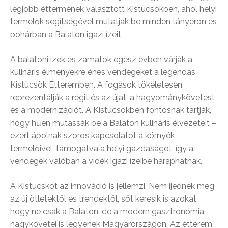
legjobb éttermének választott Kistücsökben, ahol helyi
termelők segítségével mutatják be minden tányéron és
pohárban a Balaton igazi ízeit.
A balatoni ízek és zamatok egész évben várják a
kulináris élményekre éhes vendégeket a legendás
Kistücsök Étteremben. A fogások tökéletesen
reprezentálják a régit és az újat, a hagyománykövetést
és a modernizációt. A Kistücsökben fontosnak tartják,
hogy hűen mutassák be a Balaton kulináris élvezeteit –
ezért ápolnak szoros kapcsolatot a környék
termelőivel, támogatva a helyi gazdaságot, így a
vendégek valóban a vidék igazi ízeibe haraphatnak.
A Kistücsköt az innováció is jellemzi. Nem ijednek meg
az új ötletektől és trendektől, sőt keresik is azokat,
hogy ne csak a Balaton, de a modern gasztronómia
nagykövetei is legyenek Magyarországon. Az étterem