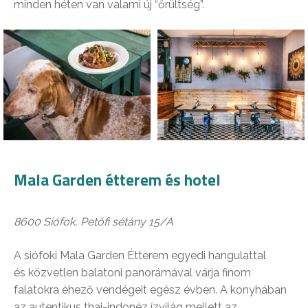
minden héten van valami új “őrültség”.
Mala Garden étterem és hotel
8600 Siófok, Petőfi sétány 15/A
A siófoki Mala Garden Étterem egyedi hangulattal
és közvetlen balatoni panorámával várja finom
falatokra éhező vendégeit egész évben. A konyhában
az autentikus thai-indonéz ízvilág mellett az