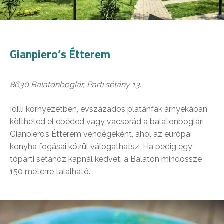
Gianpiero’s Étterem
8630 Balatonboglár, Parti sétány 13.
Idilli környezetben, évszázados platánfák árnyékában
költheted el ebéded vagy vacsorád a balatonboglári
Gianpiero’s Étterem vendégeként, ahol az európai
konyha fogásai közül válogathatsz. Ha pedig egy
tóparti sétához kapnál kedvet, a Balaton mindössze
150 méterre található.