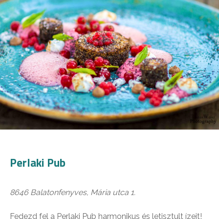
Perlaki Pub
8646 Balatonfenyves, Mária utca 1.
Fedezd fel a Perlaki Pub harmonikus és letisztult ízeit!