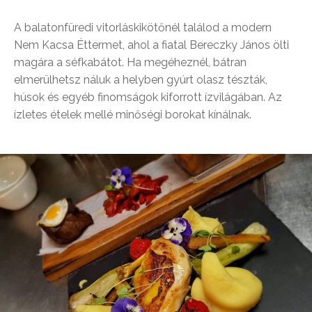
A balatonfüredi vitorláskikötőnél találod a modern
Nem Kacsa Éttermet, ahol a fiatal Bereczky János ölti
magára a séfkabátot. Ha megéheznél, bátran
elmerülhetsz náluk a helyben gyúrt olasz tészták,
húsok és egyéb finomságok kiforrott ízvilágában. Az
ízletes ételek mellé minőségi borokat kínálnak.