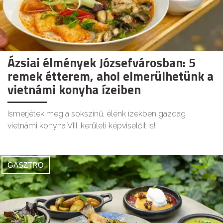
Ázsiai élmények Józsefvárosban: 5
remek étterem, ahol elmerülhetünk a
vietnámi konyha ízeiben
Ismerjétek meg a sokszínű, élénk ízekben gazdag
vietnámi konyha VIII. kerületi képviselőit is!
GASZTRO