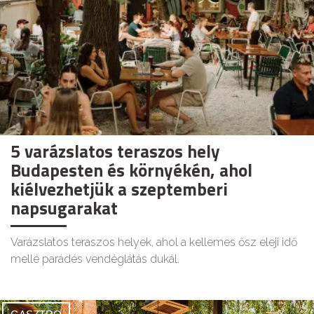
5 varázslatos teraszos hely
Budapesten és környékén, ahol
kiélvezhetjük a szeptemberi
napsugarakat
Varázslatos teraszos helyek, ahol a kellemes ősz eleji idő
mellé parádés vendéglátás dukál.