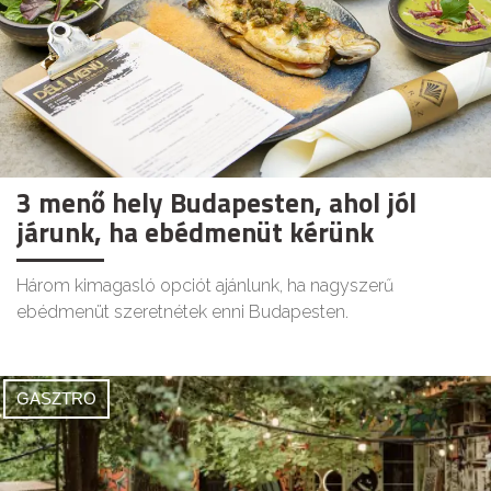
3 menő hely Budapesten, ahol jól
járunk, ha ebédmenüt kérünk
Három kimagasló opciót ajánlunk, ha nagyszerű
ebédmenüt szeretnétek enni Budapesten.
GASZTRO