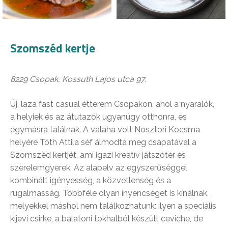
Szomszéd kertje
8229 Csopak, Kossuth Lajos utca 97.
Új, laza fast casual étterem Csopakon, ahol a nyaralók,
a helyiek és az átutazók ugyanúgy otthonra, és
egymásra találnak. A valaha volt Nosztori Kocsma
helyére Tóth Attila séf álmodta meg csapatával a
Szomszéd kertjét, ami igazi kreatív játszótér és
szerelemgyerek. Az alapelv az egyszerűséggel
kombinált igényesség, a közvetlenség és a
rugalmasság. Többféle olyan ínyencséget is kínálnak,
melyekkel máshol nem találkozhatunk: ilyen a speciális
kijevi csirke, a balatoni tokhalból készült ceviche, de