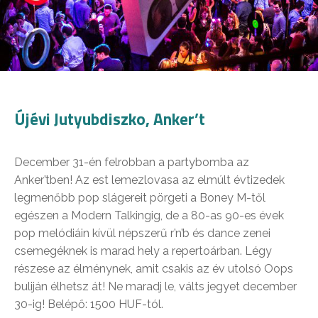
Újévi Jutyubdiszko, Anker’t
December 31-én felrobban a partybomba az
Anker’tben! Az est lemezlovasa az elmúlt évtizedek
legmenőbb pop slágereit pörgeti a Boney M-től
egészen a Modern Talkingig, de a 80-as 90-es évek
pop melódiáin kívül népszerű r’n’b és dance zenei
csemegéknek is marad hely a repertoárban. Légy
részese az élménynek, amit csakis az év utolsó Oops
buliján élhetsz át! Ne maradj le, válts jegyet december
30-ig! Belépő: 1500 HUF-tól.