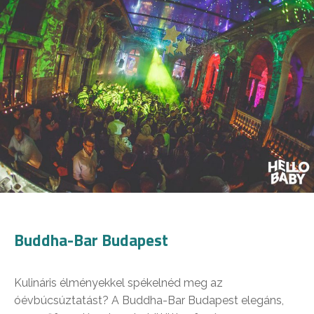
Buddha-Bar Budapest
Kulináris élményekkel spékelnéd meg az
óévbúcsúztatást? A Buddha-Bar Budapest elegáns,