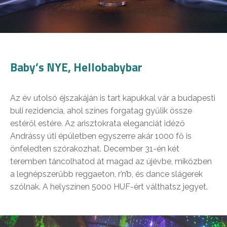
Baby’s NYE, Hellobabybar
Az év utolsó éjszakáján is tart kapukkal vár a budapesti
buli rezidencia, ahol színes forgatag gyűlik össze
estéről estére. Az arisztokrata eleganciát idéző
Andrássy úti épületben egyszerre akár 1000 fő is
önfeledten szórakozhat. December 31-én két
teremben táncolhatod át magad az újévbe, miközben
a legnépszerűbb reggaeton, r’n’b, és dance slágerek
szólnak. A helyszínen 5000 HUF-ért válthatsz jegyet.