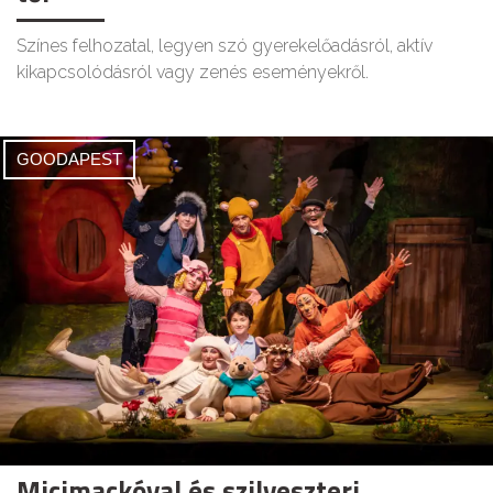
Színes felhozatal, legyen szó gyerekelőadásról, aktív
kikapcsolódásról vagy zenés eseményekről.
GOODAPEST
Micimackóval és szilveszteri