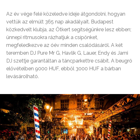
Az év vége felé közeledve ideje átgondolni, hogyan
vettük az elmúlt 365 nap akadályait. Budapest
közkedvelt klubja, az Ötkert segítségünkre lesz ebben;
ünnepi ritmusokra rázhatjuk a csípőnket,
megfeledkezve az óév minden csalódásáról. A két
teremben DJ Pure Mr G, Havlik G, Lauer, Endy és Jami
DJ szettje garantáltan a táncparkettre csábít. A beugró
elővételben 9000 HUF, ebből 3000 HUF a bárban
levásárolható.