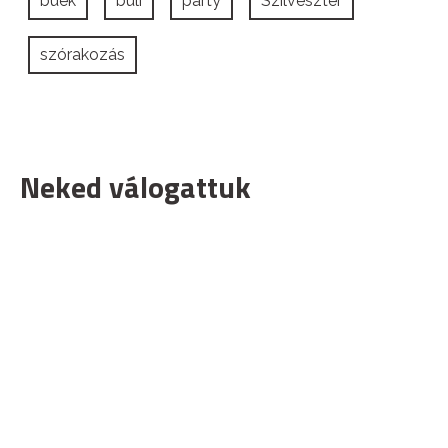
buék
buli
party
Szilveszter
szórakozás
Neked válogattuk