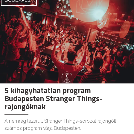
GOODAPEST
5 kihagyhatatlan program
Budapesten Stranger Things-
rajongóknak
A nemrég lezárult Stranger Things-sorozat rajongóit
számos program várja Budapesten.