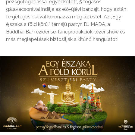
pezsgőfogadással egybekötött, 5 fogásos
gálavacsorával indítja az elő-újévi banzájt, hogy aztán
fergeteges bulival koronázza meg az estét. Az „Egy
éjszaka a föld körül” témájú partyn DJ MADA, a
Buddha-Bar rezidense, táncprodukciók, lézer show és
más meglepetések biztosítják a kitűnő hangulatot!