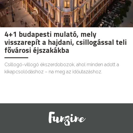
4+1 budapesti mulató, mely
visszarepít a hajdani, csillogással teli
fővárosi éjszakákba
Csillogó-villogó ékszerdobozok, ahol minden adott a
kikapcsolódáshoz – na meg az időutazáshoz.