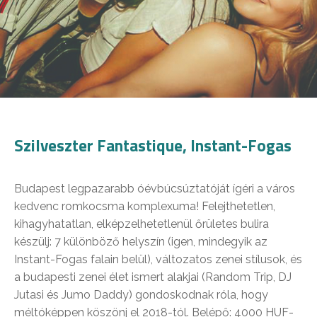
Szilveszter Fantastique, Instant-Fogas
Budapest legpazarabb óévbúcsúztatóját ígéri a város
kedvenc romkocsma komplexuma! Felejthetetlen,
kihagyhatatlan, elképzelhetetlenül őrületes bulira
készülj: 7 különböző helyszín (igen, mindegyik az
Instant-Fogas falain belül), változatos zenei stílusok, és
a budapesti zenei élet ismert alakjai (Random Trip, DJ
Jutasi és Jumo Daddy) gondoskodnak róla, hogy
méltóképpen köszönj el 2018-tól. Belépő: 4000 HUF-