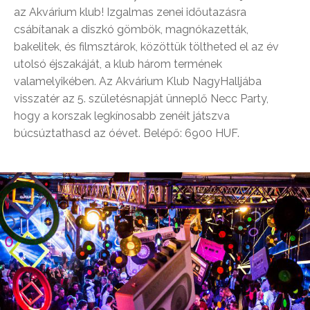
az Akvárium klub! Izgalmas zenei időutazásra
csábítanak a diszkó gömbök, magnókazetták,
bakelitek, és filmsztárok, közöttük töltheted el az év
utolsó éjszakáját, a klub három termének
valamelyikében. Az Akvárium Klub NagyHalljába
visszatér az 5. születésnapját ünneplő Necc Party,
hogy a korszak legkínosabb zenéit játszva
búcsúztathasd az óévet. Belépő: 6900 HUF.