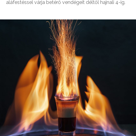
aláfestéssel várja betérő vendégeit déltől hajnali 4-ig.