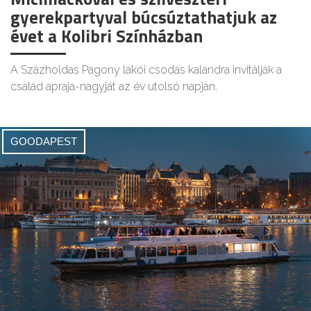
gyerekpartyval búcsúztathatjuk az
évet a Kolibri Színházban
A Százholdas Pagony lakói csodás kalandra invitálják a
család apraja-nagyját az év utolsó napján.
GOODAPEST