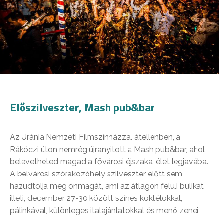
Előszilveszter, Mash pub&bar
Az Uránia Nemzeti Filmszínházzal átellenben, a
Rákóczi úton nemrég újranyitott a Mash pub&bar, ahol
belevetheted magad a fővárosi éjszakai élet legjavába.
A belvárosi szórakozóhely szilveszter előtt sem
hazudtolja meg önmagát, ami az átlagon felüli bulikat
illeti; december 27-30 között színes koktélokkal,
pálinkával, különleges italajánlatokkal és menő zenei