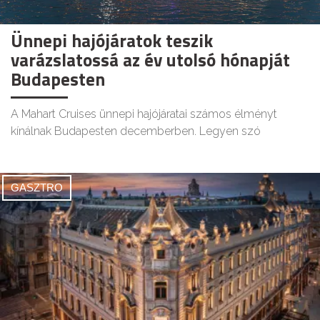
Ünnepi hajójáratok teszik
varázslatossá az év utolsó hónapját
Budapesten
A Mahart Cruises ünnepi hajójáratai számos élményt
kínálnak Budapesten decemberben. Legyen szó
GASZTRO