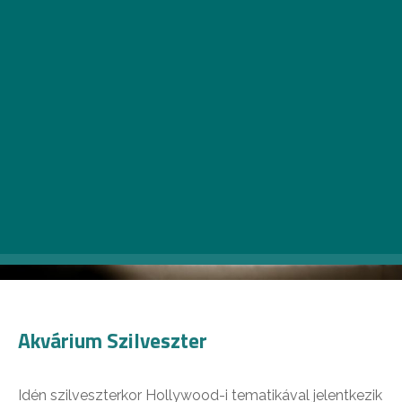
Akvárium Szilveszter
Idén szilveszterkor Hollywood-i tematikával jelentkezik