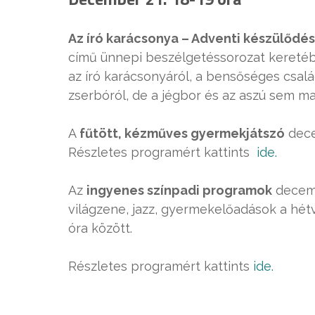
Az író karácsonya – Adventi készülődés
című ünnepi beszélgetéssorozat keretéb
az író karácsonyáról, a bensőséges családi
zserbóról, de a jégbor és az aszú sem mar
A
fűtött, kézműves gyermekjátszó
dece
Részletes programért kattints
ide.
Az
ingyenes színpadi programok
decemb
világzene, jazz, gyermekelőadások a hét
óra között.
Részletes programért kattints
ide.