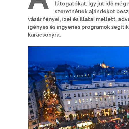
látogatókat. Így jut idő még
szeretnének ajándékot besze
vásár fényei, ízei és illatai mellett, a
igényes és ingyenes programok segítik,
karácsonyra.