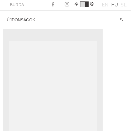
EN
HU
SL
BURDA
ÚJDONSÁGOK