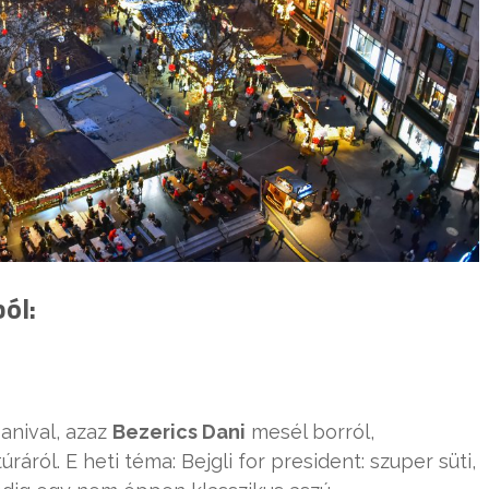
ól:
nival, azaz
Bezerics Dani
mesél borról,
áról. E heti téma: Bejgli for president: szuper süti,