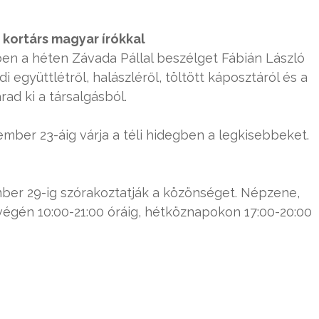
 kortárs magyar írókkal
en a héten Závada Pállal beszélget Fábián László
 együttlétről, halászléről, töltött káposztáról és a
ad ki a társalgásból.
mber 23-áig várja a téli hidegben a legkisebbeket.
er 29-ig szórakoztatják a közönséget. Népzene,
végén 10:00-21:00 óráig, hétköznapokon 17:00-20:00