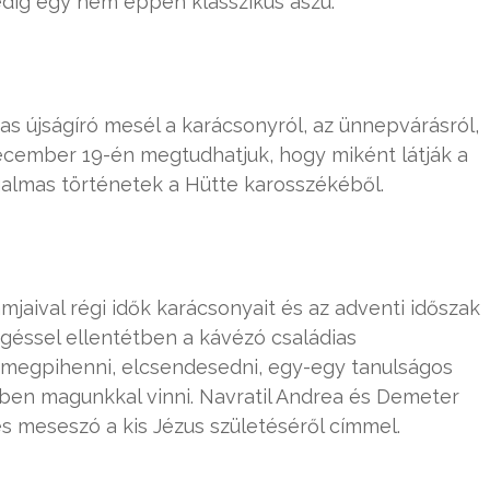
edig egy nem éppen klasszikus aszú.
jas újságíró mesél a karácsonyról, az ünnepvárásról,
cember 19-én megtudhatjuk, hogy miként látják a
zgalmas történetek a Hütte karosszékéből.
jaival régi idők karácsonyait és az adventi időszak
sgéssel ellentétben a kávézó családias
 megpihenni, elcsendesedni, egy-egy tanulságos
ben magunkkal vinni. Navratil Andrea és Demeter
 meseszó a kis Jézus születéséről címmel.