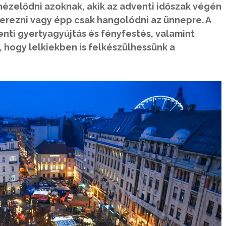
 nézelődni azoknak, akik az adventi időszak végén
rezni vagy épp csak hangolódni az ünnepre. A
dventi gyertyagyújtás és fényfestés, valamint
 hogy lelkiekben is felkészülhessünk a