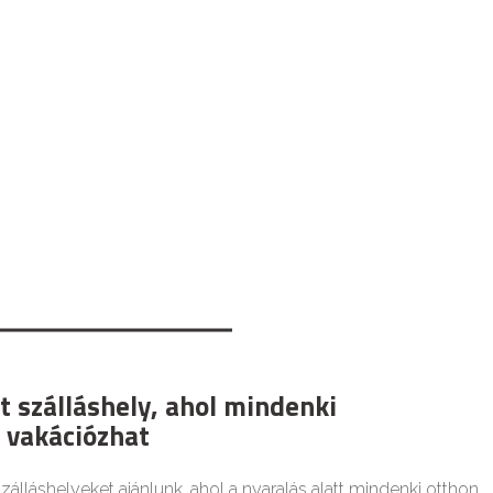
t szálláshely, ahol mindenki
 vakációzhat
zálláshelyeket ajánlunk, ahol a nyaralás alatt mindenki otthon