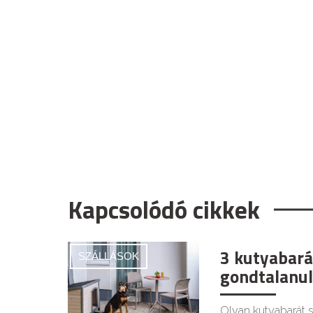
Kapcsolódó cikkek
3 kutyabará
SZÁLLÁSOK
gondtalanul
Olyan kutyabarát s