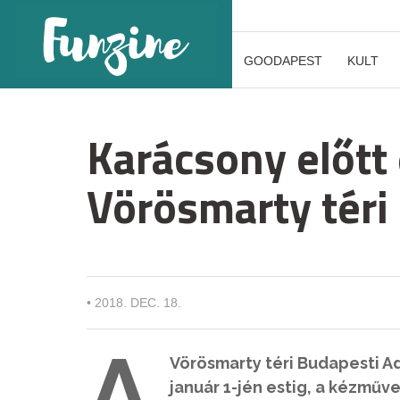
GOODAPEST
KULT
Karácsony előtt 
Vörösmarty téri
•
2018. DEC. 18.
A
Vörösmarty téri Budapesti Ad
január 1-jén estig, a kézműv