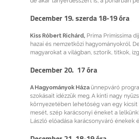
de akár tányérdesszert is, a pohárban p
December 19. szerda 18-19 óra
Kiss Róbert Richárd,
Prima Primissima dí
hazai és nemzetközi hagyományokról. De
magyarokat a világban, sztorik, titkok, i
December 20. 17 óra
A Hagyományok Háza
ünnepváró program
szokásait idézzük meg. A kinti nagy nyüz
környezetében lehetőség van egy kicsit
mesét, szép karácsonyi éneket a lelkünk
László előadása karácsonyváró énekek és
December 21. 18-19 óra