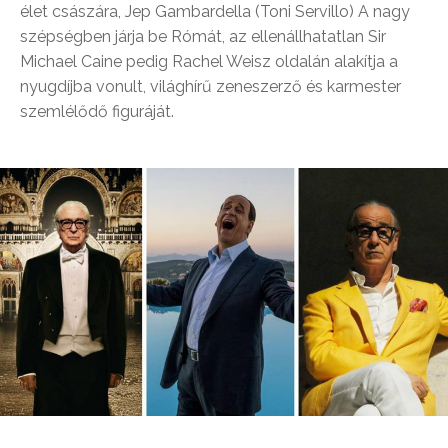
élet császára, Jep Gambardella (Toni Servillo) A nagy
szépségben járja be Rómát, az ellenállhatatlan Sir
Michael Caine pedig Rachel Weisz oldalán alakítja a
nyugdíjba vonult, világhírű zeneszerző és karmester
szemlélődő figuráját.