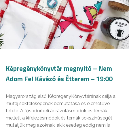
Képregénykönyvtár megnyitó – Nem
Adom Fel Kávézó és Étterem – 19:00
Magyarország első KépregényKönyvtárának célja a
műfaj sokféleségének bemutatása és elérhetővé
tétele. A fősodorbeli ábrázolásmódok és témák
mellett a kifejezésmódok és témák sokszínűségét
mutatjűk meg azoknak, akik esetleg eddig nem is