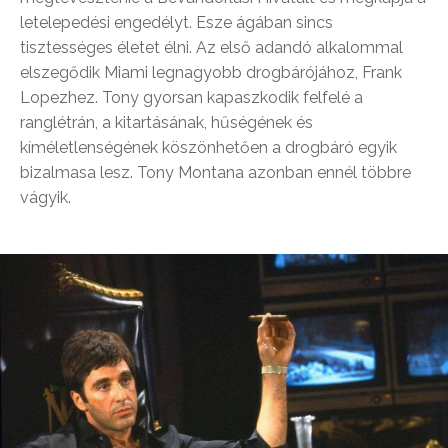
letelepedési engedélyt. Esze ágában sincs
tisztességes életet élni. Az első adandó alkalommal
elszegődik Miami legnagyobb drogbárójához, Frank
Lopezhez. Tony gyorsan kapaszkodik felfelé a
ranglétrán, a kitartásának, hűségének és
kíméletlenségének köszönhetően a drogbáró egyik
bizalmasa lesz. Tony Montana azonban ennél többre
vágyik.