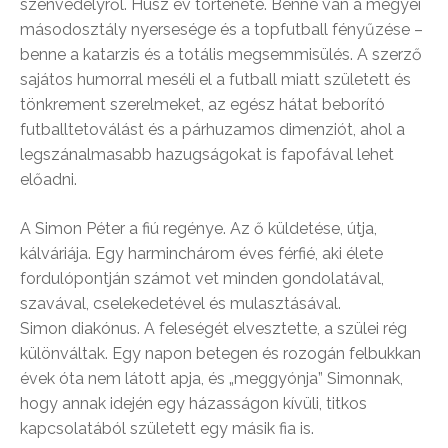
szenvedélyről. Húsz év története. Benne van a megyei
másodosztály nyersesége és a topfutball fényűzése –
benne a katarzis és a totális megsemmisülés. A szerző
sajátos humorral meséli el a futball miatt született és
tönkrement szerelmeket, az egész hátat beborító
futballtetoválást és a párhuzamos dimenziót, ahol a
legszánalmasabb hazugságokat is fapofával lehet
előadni.
A Simon Péter a fiú regénye. Az ő küldetése, útja,
kálváriája. Egy harminchárom éves férfié, aki élete
fordulópontján számot vet minden gondolatával,
szavával, cselekedetével és mulasztásával.
Simon diakónus. A feleségét elvesztette, a szülei rég
különváltak. Egy napon betegen és rozogán felbukkan
évek óta nem látott apja, és „meggyónja” Simonnak,
hogy annak idején egy házasságon kívüli, titkos
kapcsolatából született egy másik fia is.