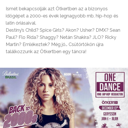
Ismét bekapcsolják azt Ötkertben az a bizonyos
időgépet a 2000-es évek legnagyobb rnb, hip-hop és
latin óriásaival.
Destiny’s Child? Spice Girls? Akon? Usher? DMX? Sean
Paul? Flo Rida? Shaggy? Netán Shakira? JLO? Ricky
Martin? Emlékeztek? Még jó… Csütörtökön újra
találkozzunk az Ötkertben egy táncra!