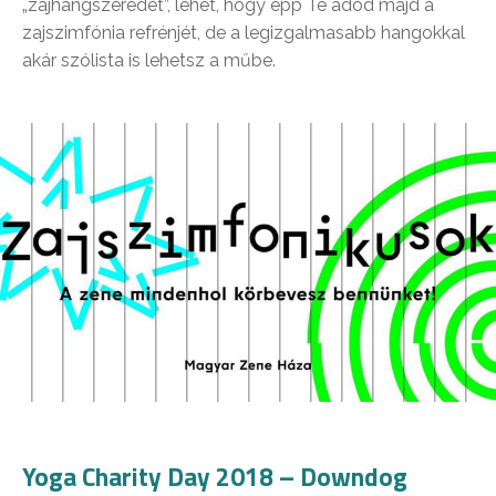
„zajhangszeredet”, lehet, hogy épp Te adod majd a
zajszimfónia refrénjét, de a legizgalmasabb hangokkal
akár szólista is lehetsz a műbe.
Yoga Charity Day 2018 – Downdog