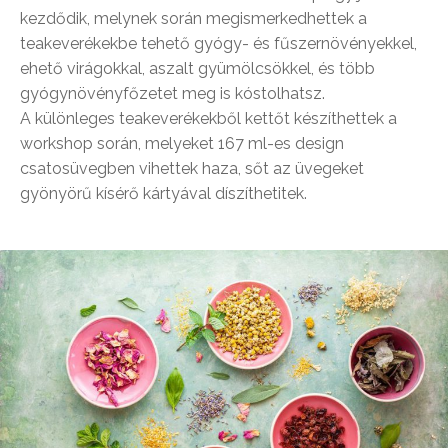
kezdődik, melynek során megismerkedhettek a
teakeverékekbe tehető gyógy- és fűszernövényekkel,
ehető virágokkal, aszalt gyümölcsökkel, és több
gyógynövényfőzetet meg is kóstolhatsz.
A különleges teakeverékekből kettőt készíthettek a
workshop során, melyeket 167 ml-es design
csatosüvegben vihettek haza, sőt az üvegeket
gyönyörű kísérő kártyával díszíthetitek.