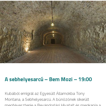
A sebhelyesarcú – Bem Mozi – 19:00
Kubából emigrál az Egyesült Államokba Tony
Montana, a Sebhelyesarcú. A bűnözőnek sikerült
megtévesztenie a Bevándorlási Hivatalt és megkapja a