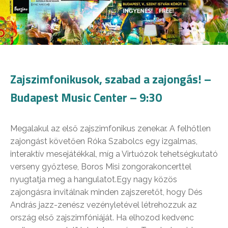
Zajszimfonikusok, szabad a zajongás! –
Budapest Music Center – 9:30
Megalakul az első zajszimfonikus zenekar. A felhőtlen
zajongást követően Róka Szabolcs egy izgalmas,
interaktív mesejátékkal, míg a Virtuózok tehetségkutató
verseny győztese, Boros Misi zongorakoncerttel
nyugtatja meg a hangulatot.Egy nagy közös
zajongásra invitálnak minden zajszeretőt, hogy Dés
András jazz-zenész vezényletével létrehozzuk az
ország első zajszimfóniáját. Ha elhozod kedvenc