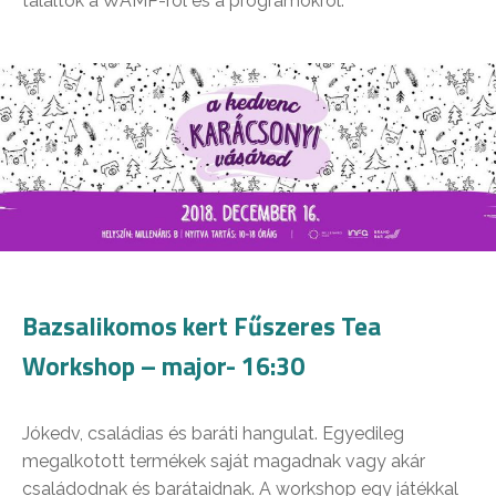
találtok a WAMP-ról és a programokról.
Bazsalikomos kert Fűszeres Tea
Workshop – major- 16:30
Jókedv, családias és baráti hangulat. Egyedileg
megalkotott termékek saját magadnak vagy akár
családodnak és barátaidnak. A workshop egy játékkal