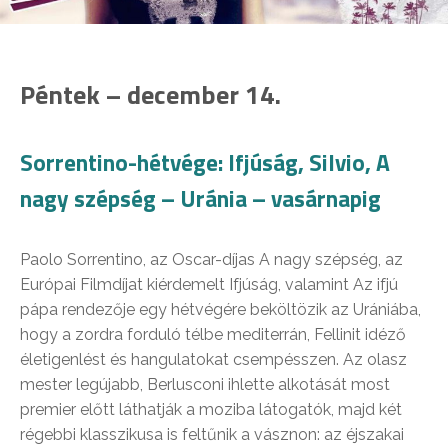
Péntek – december 14.
Sorrentino-hétvége: Ifjúság, Silvio, A
nagy szépség – Uránia – vasárnapig
Paolo Sorrentino, az Oscar-díjas A nagy szépség, az
Európai Filmdíjat kiérdemelt Ifjúság, valamint Az ifjú
pápa rendezője egy hétvégére beköltözik az Urániába,
hogy a zordra forduló télbe mediterrán, Fellinit idéző
életigenlést és hangulatokat csempésszen. Az olasz
mester legújabb, Berlusconi ihlette alkotását most
premier előtt láthatják a moziba látogatók, majd két
régebbi klasszikusa is feltűnik a vásznon: az éjszakai