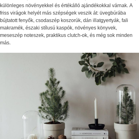
különleges növényekkel és értékálló ajándékokkal várnak. A
friss virágok helyét más szépségek veszik át: üvegbúrába
bújtatott fenyők, csodaszép koszorúk, dán illatgyertyák, fali
makramék, északi stílusú kaspók, növényes könyvek,
meseszép noteszek, praktikus clutch-ok, és még sok minden
más.