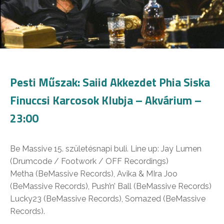
Pesti Műszak: Saiid Akkezdet Phia Siska
Finuccsi Karcosok Klubja – Akvárium –
23:00
Be Massive 15. születésnapi buli. Line up: Jay Lumen
(Drumcode / Footwork / OFF Recordings)
Metha (BeMassive Records), Avika & MIra Joo
(BeMassive Records), Push’n’ Ball (BeMassive Records)
Lucky23 (BeMassive Records), Somazed (BeMassive
Records).