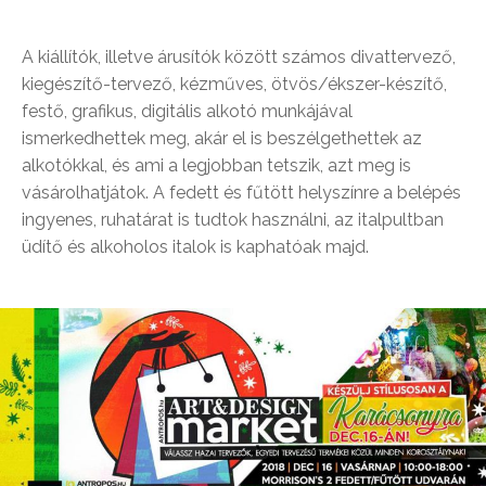
A kiállítók, illetve árusítók között számos divattervező,
kiegészítő-tervező, kézműves, ötvös/ékszer-készítő,
festő, grafikus, digitális alkotó munkájával
ismerkedhettek meg, akár el is beszélgethettek az
alkotókkal, és ami a legjobban tetszik, azt meg is
vásárolhatjátok. A fedett és fűtött helyszínre a belépés
ingyenes, ruhatárat is tudtok használni, az italpultban
üdítő és alkoholos italok is kaphatóak majd.