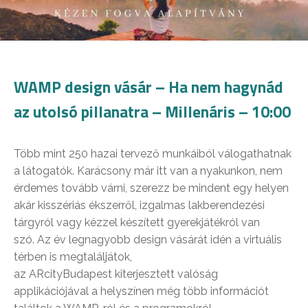
WAMP design vásár – Ha nem hagynád
az utolsó pillanatra – Millenáris – 10:00
Több mint 250 hazai tervező munkáiból válogathatnak
a látogatók. Karácsony már itt van a nyakunkon, nem
érdemes tovább várni, szerezz be mindent egy helyen
akár kisszériás ékszerről, izgalmas lakberendezési
tárgyról vagy kézzel készített gyerekjátékról van
szó. Az év legnagyobb design vásárát idén a virtuális
térben is megtaláljátok,
az ARcityBudapest kiterjesztett valóság
applikációjával a helyszínen még több információt