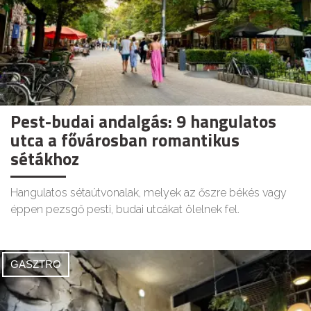
Pest-budai andalgás: 9 hangulatos
utca a fővárosban romantikus
sétákhoz
Hangulatos sétaútvonalak, melyek az őszre békés vagy
éppen pezsgő pesti, budai utcákat ölelnek fel.
GASZTRO