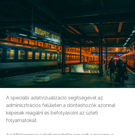
A speciális adatvizualizáció segítségével az
adminisztrációs felületen a döntéshozók azonnal
képesek reagálni és befolyásolni az üzleti
folyamatokat.