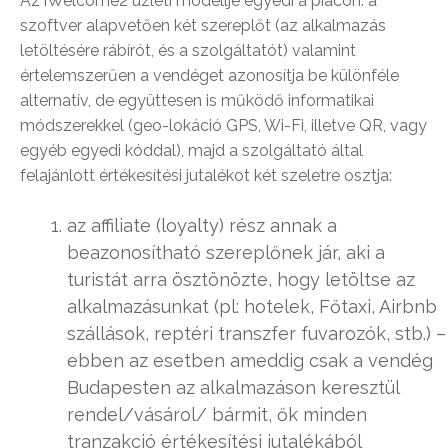
Az iWelcome2 üzleti modellje egyedi a piacon: a
szoftver alapvetően két szereplőt (az alkalmazás
letöltésére rábírót, és a szolgáltatót) valamint
értelemszerűen a vendéget azonosítja be különféle
alternatív, de együttesen is működő informatikai
módszerekkel (geo-lokáció GPS, Wi-Fi, illetve QR, vagy
egyéb egyedi kóddal), majd a szolgáltató által
felajánlott értékesítési jutalékot két szeletre osztja:
az affiliate (loyalty) rész annak a
beazonosítható szereplőnek jár, aki a
turistát arra ösztönözte, hogy letöltse az
alkalmazásunkat (pl: hotelek, Főtaxi, Airbnb
szállások, reptéri transzfer fuvarozók, stb.) –
ebben az esetben ameddig csak a vendég
Budapesten az alkalmazáson keresztül
rendel/vásárol/ bármit, ők minden
tranzakció értékesítési jutalékából