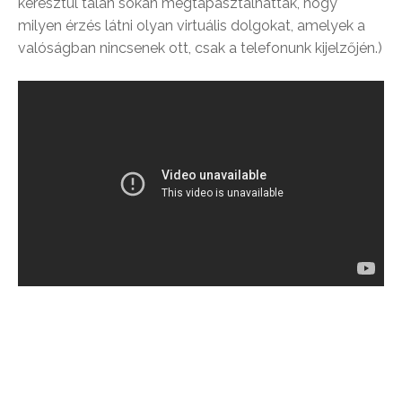
keresztül talán sokan megtapasztalhatták, hogy
milyen érzés látni olyan virtuális dolgokat, amelyek a
valóságban nincsenek ott, csak a telefonunk kijelzőjén.)