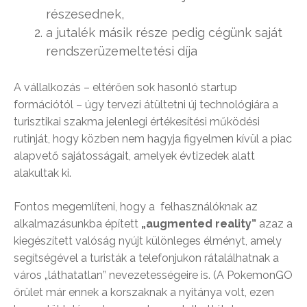
részesednek,
a jutalék másik része pedig cégünk saját
rendszerüzemeltetési díja
A vállalkozás – eltérően sok hasonló startup
formációtól – úgy tervezi átültetni új technológiára a
turisztikai szakma jelenlegi értékesítési működési
rutinját, hogy közben nem hagyja figyelmen kívül a piac
alapvető sajátosságait, amelyek évtizedek alatt
alakultak ki.
Fontos megemlíteni, hogy a felhasználóknak az
alkalmazásunkba épített
„augmented reality”
azaz a
kiegészített valóság nyújt különleges élményt, amely
segítségével a turisták a telefonjukon rátalálhatnak a
város „láthatatlan” nevezetességeire is. (A PokemonGO
őrület már ennek a korszaknak a nyitánya volt, ezen