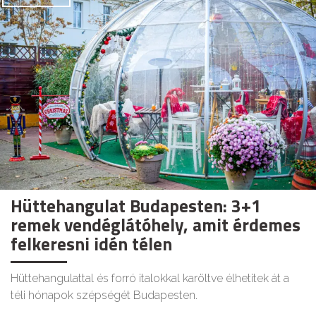
Hüttehangulat Budapesten: 3+1
remek vendéglátóhely, amit érdemes
felkeresni idén télen
Hüttehangulattal és forró italokkal karöltve élhetitek át a
téli hónapok szépségét Budapesten.