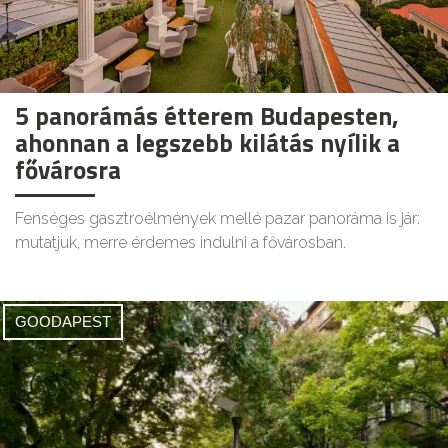
5 panorámás étterem Budapesten,
ahonnan a legszebb kilátás nyílik a
fővárosra
Fenséges gasztroélmények mellé pazar panoráma is jár:
mutatjuk, merre érdemes indulni a fővárosban.
GOODAPEST