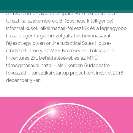
Az iWelcome2 alapító csapata 2016 októbere óta
turisztikai szakemberek, BI (Business Intelligence)
informatikusok, alkalmazás-fejlesztők és a legnagyobb
hazai idegenforgalmi szolgáltatók bevonásával
fejleszt egy olyan online turisztikai Sales House-
rendszert, amely az MFB Növekedési Tőkealap, a
Hiventures Zrt. befektetésével, és az MTÜ
támogatásával hazai – első körben Budapestre
fókuszált – turisztikai startup projectként indul el 2018.
december 5.-én.