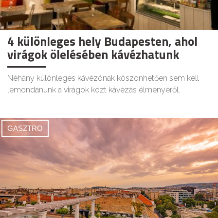
4 különleges hely Budapesten, ahol
virágok ölelésében kávézhatunk
Néhány különleges kávézónak köszönhetően sem kell
lemondanunk a virágok közt kávézás élményéről.
GASZTRO