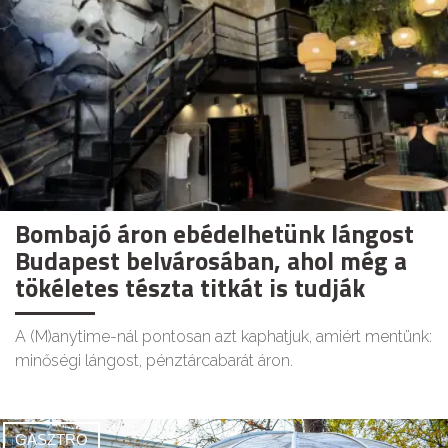
Bombajó áron ebédelhetünk lángost
Budapest belvárosában, ahol még a
tökéletes tészta titkát is tudják
A (M)anytime-nál pontosan azt kaphatjuk, amiért mentünk:
minőségi lángost, pénztárcabarát áron.
GASZTRO