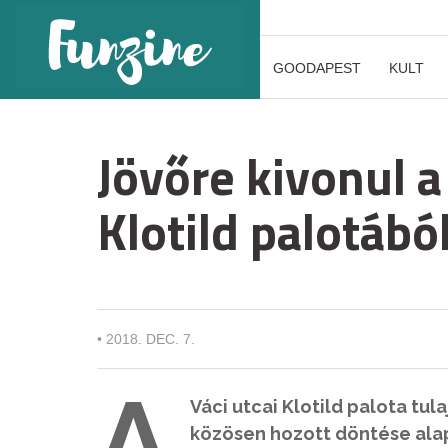
GOODAPEST
KULT
Jövőre kivonul 
Klotild palotábó
•
2018. DEC. 7.
A
Váci utcai Klotild palota tu
közösen hozott döntése alapj