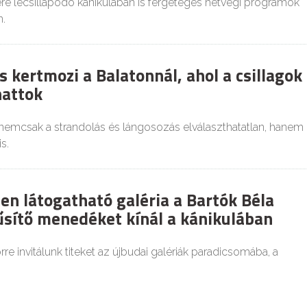
re lecsillapodó kánikulában is fergeteges hétvégi programok
.
 kertmozi a Balatonnál, ahol a csillagok
hattok
 nemcsak a strandolás és lángosozás elválaszthatatlan, hanem
s.
en látogatható galéria a Bartók Béla
űsítő menedéket kínál a kánikulában
re invitálunk titeket az újbudai galériák paradicsomába, a