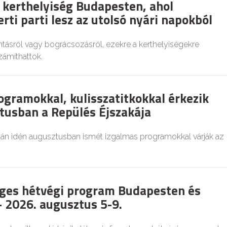
 kerthelyiség Budapesten, ahol
rti parti lesz az utolsó nyári napokból
tásról vagy bográcsozásról, ezekre a kerthelyiségekre
zámíthattok.
ogramokkal, kulisszatitkokkal érkezik
tusban a Repülés Éjszakája
ján idén augusztusban ismét izgalmas programokkal várják az
ges hétvégi program Budapesten és
 2026. augusztus 5-9.