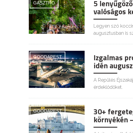
5 lenyűgöző
GASZTRO
valóságos ke
Legyen szó koccin
augusztusban is s
Izgalmas pr
GOODAPEST
idén augusz
A Repülés Éjszaká
érdeklődőket.
30+ fergete
GOODAPEST
környékén –