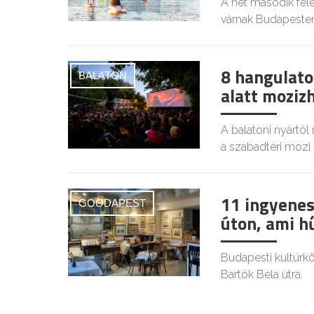
A hét második felé
várnak Budapesten
8 hangulatos
BALATON
alatt moziz
A balatoni nyártól
a szabadtéri mozi i
11 ingyenes
GOODAPEST
úton, ami h
Budapesti kultúrkör
Bartók Béla útra.