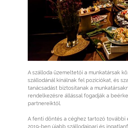
A szálloda üzemeltetői a munkatársak k
szállodánál kínálnak fel pozíciókat, és s
tanácsadást biztosítanak a munkatársak
rendelkezésre állással fogadják a beérkez
partnereiktől.
A fenti döntés a céghez tartozó további
2019-ben újabb szállodaipari és ingatlan