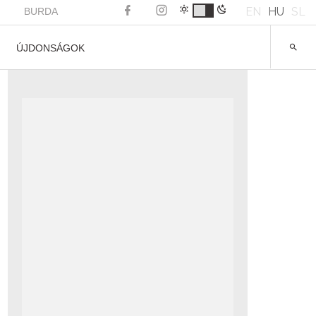
EN
HU
SL
BURDA
ÚJDONSÁGOK