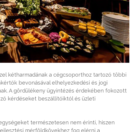
özel kétharmadának a cégcsoporthoz tartozó többi
zakértők bevonásával elhelyezkedési és jogi
nak. A gördülékeny ügyintézés érdekében fokozott
ő kérdéseket beszállítóiktól és üzleti
 egységeket természetesen nem érinti, hiszen
fejlesztési mérföldkövekhez fog elérni a