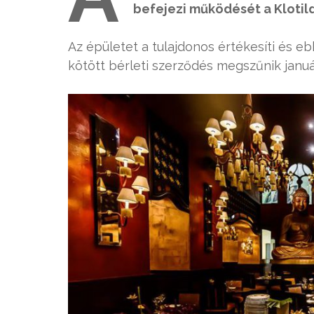
befejezi működését a Klotil
Az épületet a tulajdonos értékesíti és e
kötött bérleti szerződés megszűnik janu