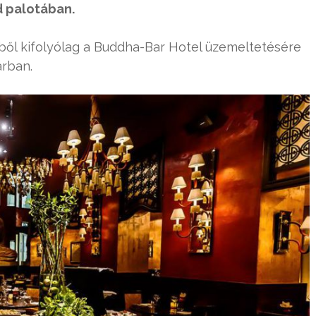
d palotában.
bből kifolyólag a Buddha-Bar Hotel üzemeltetésére
árban.