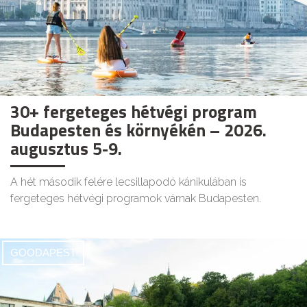
30+ fergeteges hétvégi program
Budapesten és környékén – 2026.
augusztus 5-9.
A hét második felére lecsillapodó kánikulában is
fergeteges hétvégi programok várnak Budapesten.
GOODAPEST