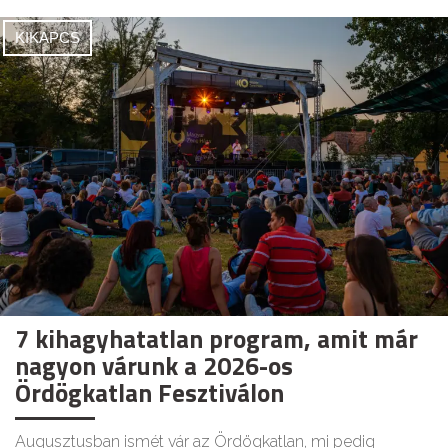
KIKAPCS
7 kihagyhatatlan program, amit már
nagyon várunk a 2026-os
Ördögkatlan Fesztiválon
Augusztusban ismét vár az Ördögkatlan, mi pedig