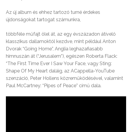
Az új album és ehhez tartozó turné érdekes
újdonságokat tartogat számunkra,
többféle műfajt ölel át, az egy évszázadon átívelő
klasszikus dallamoktól kezdve, mint például Anton
Dvorak “Going Home”, Anglia leghazafiasabb
himnuszán át (“Jerusalem”), egészen Roberta Flack:
“The First Time Ever I Saw Your Face, vagy Sting:
Shape Of My Heart daláig, az ACappella-YouTube
szenzáció, Peter Hollens közreműködésével, valamint
Paul McCartney: “Pipes of Peace” című dala.