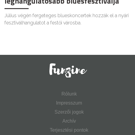
leghangulatosabb bluesfesztiválja
Július végén fergeteges blueskoncertek hozzák el a nyári
fesztiválhangulatot a festői városba.
Rólunk
Impresszum
Szerzői jogok
Archív
Terjesztési pontok