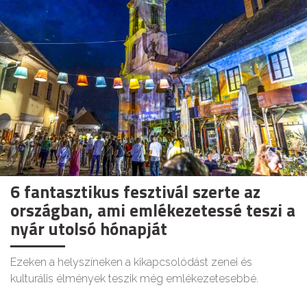
6 fantasztikus fesztivál szerte az
országban, ami emlékezetessé teszi a
nyár utolsó hónapját
Ezeken a helyszíneken a kikapcsolódást zenei és
kulturális élmények teszik még emlékezetesebbé.