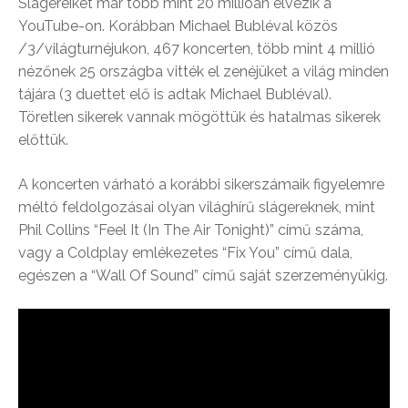
Slágereiket már több mint 20 millióan élvezik a
YouTube-on. Korábban Michael Bubléval közös
/3/világturnéjukon, 467 koncerten, több mint 4 millió
nézőnek 25 országba vitték el zenéjüket a világ minden
tájára (3 duettet elő is adtak Michael Bubléval).
Töretlen sikerek vannak mögöttük és hatalmas sikerek
előttük.
A koncerten várható a korábbi sikerszámaik figyelemre
méltó feldolgozásai olyan világhírű slágereknek, mint
Phil Collins “Feel It (In The Air Tonight)” című száma,
vagy a Coldplay emlékezetes “Fix You” című dala,
egészen a “Wall Of Sound” című saját szerzeményükig.