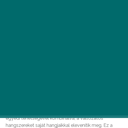
A
Naturally 7 együttes március 2-án
kezdi meg európai turnéját és április 2-
ig koncerteznek, majd visszatérnek az
Egyesült Államokba, ahol a tavasz
második felében végig koncertezik Amerikát.
Dalaikat csodálatosan gazdag és kellemes harmóniák
vezérlik, gyönyörű vokál megoldások és a Naturally 7
egyedi tehetségével kombinálva, a változatos
hangszereket saját hangjaikkal elevenítik meg. Ez a