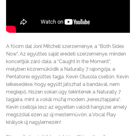
A főcím dal Joni Mitchell szerzeménye, a “Both Sides
Now”. Az együttes saját eredeti szerzeménye, minden
koncertjük záró dala, a “Caught in the Moment”,
melyben közreműködik a Naturally 7 rajongója, a
Pentatonix együttes tagja, Kevin Olusola csellón. Kevin
lelkesedése, hogy együtt játszhat a bandával, nem
meglepő, hiszen sokan úgy tekintenek a Naturally 7
tagjaira, mint a vokál műfaj modern „keresztapjaira”.
Kevin csellója lesz az egyetlen valódi hangszer, amely
megszólal ezen az új mesterművön, a Vocal Play
királyok új nagylemezén!