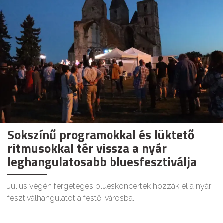
Sokszínű programokkal és lüktető
ritmusokkal tér vissza a nyár
leghangulatosabb bluesfesztiválja
Július végén fergeteges blueskoncertek hozzák el a nyári
fesztiválhangulatot a festői városba.