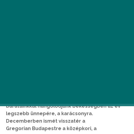
A
z advent tökéletes periódus arra, hogy
egy kicsit elcsendesedjünk,
megálljunk, pihenjünk, feltöltődjünk,
önmagunkkal, családunkkal,
barátainkkal hangolódjunk békességben az év
legszebb ünnepére, a karácsonyra.
Decemberben ismét visszatér a
Gregorian Budapestre a középkori, a