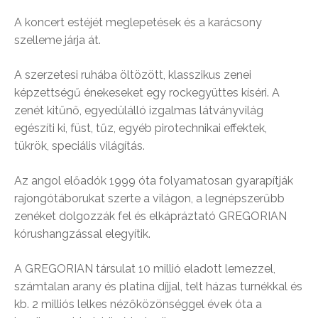
A koncert estéjét meglepetések és a karácsony
szelleme járja át.
A szerzetesi ruhába öltözött, klasszikus zenei
képzettségű énekeseket egy rockegyüttes kíséri. A
zenét kitűnő, egyedülálló izgalmas látványvilág
egészíti ki, füst, tűz, egyéb pirotechnikai effektek,
tükrök, speciális világítás.
Az angol előadók 1999 óta folyamatosan gyarapítják
rajongótáborukat szerte a világon, a legnépszerűbb
zenéket dolgozzák fel és elkápráztató GREGORIAN
kórushangzással elegyítik.
A GREGORIAN társulat 10 millió eladott lemezzel,
számtalan arany és platina díjjal, telt házas turnékkal és
kb. 2 milliós lelkes nézőközönséggel évek óta a