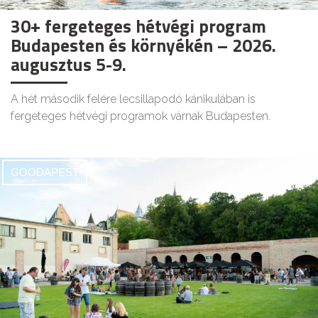
30+ fergeteges hétvégi program
Budapesten és környékén – 2026.
augusztus 5-9.
A hét második felére lecsillapodó kánikulában is
fergeteges hétvégi programok várnak Budapesten.
GOODAPEST