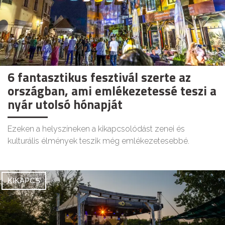
6 fantasztikus fesztivál szerte az
országban, ami emlékezetessé teszi a
nyár utolsó hónapját
Ezeken a helyszíneken a kikapcsolódást zenei és
kulturális élmények teszik még emlékezetesebbé.
KIKAPCS