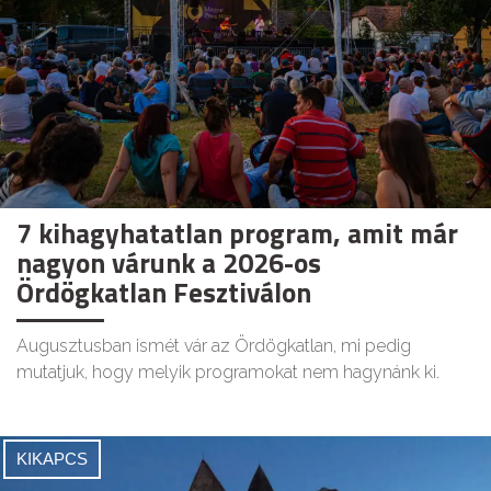
7 kihagyhatatlan program, amit már
nagyon várunk a 2026-os
Ördögkatlan Fesztiválon
Augusztusban ismét vár az Ördögkatlan, mi pedig
mutatjuk, hogy melyik programokat nem hagynánk ki.
KIKAPCS