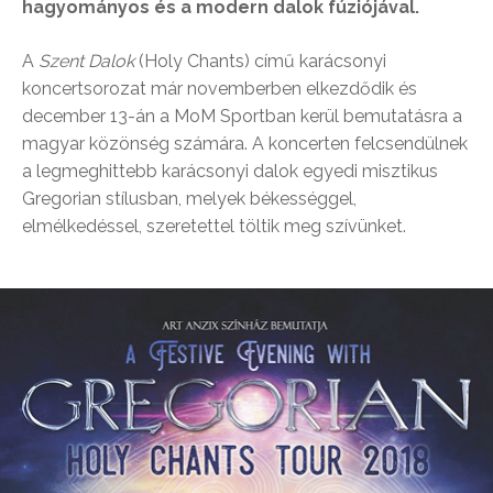
hagyományos és a modern dalok fúziójával.
A
Szent Dalok
(Holy Chants) című karácsonyi
koncertsorozat már novemberben elkezdődik és
december 13-án a MoM Sportban kerül bemutatásra a
magyar közönség számára. A koncerten felcsendülnek
a legmeghittebb karácsonyi dalok egyedi misztikus
Gregorian stílusban, melyek békességgel,
elmélkedéssel, szeretettel töltik meg szívünket.