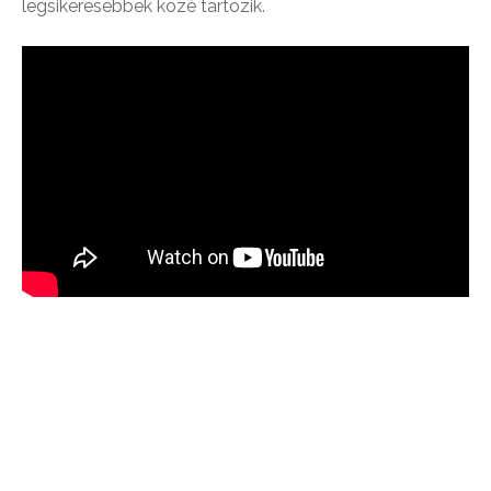
legsikeresebbek közé tartozik.