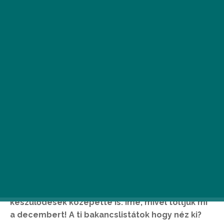
L
assan véget ér az év, de mielőtt még
elővennénk a 2019-es naptárunkat,
megmutatjuk a decemberi
bakancslistánkat. Összegyűjtöttünk
néhány programot, melyekre mindenféleképpen
szeretnénk időt szakítani a karácsonyi
készülődések közepette is. Íme, mivel töltjük mi
a decembert! A ti bakancslistátok hogy néz ki?