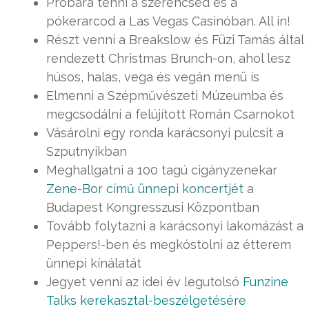
Próbára tenni a szerencséd és a
pókerarcod a Las Vegas Casinóban. All in!
Részt venni a Breakslow és Füzi Tamás által
rendezett Christmas Brunch-on, ahol lesz
húsos, halas, vega és vegán menü is
Elmenni a Szépművészeti Múzeumba és
megcsodálni a felújított Román Csarnokot
Vásárolni egy ronda karácsonyi pulcsit a
Szputnyikban
Meghallgatni a 100 tagú cigányzenekar
Zene-Bor című ünnepi koncertjét
a
Budapest Kongresszusi Központban
Tovább folytazni a karácsonyi lakomázást a
Peppers!-ben és megkóstolni az étterem
ünnepi kínálatát
Jegyet venni az idei év legutolsó
Funzine
Talks kerekasztal-beszélgetésére