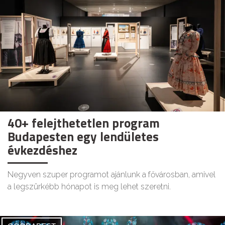
40+ felejthetetlen program
Budapesten egy lendületes
évkezdéshez
Negyven szuper programot ajánlunk a fővárosban, amivel
a legszürkébb hónapot is meg lehet szeretni.