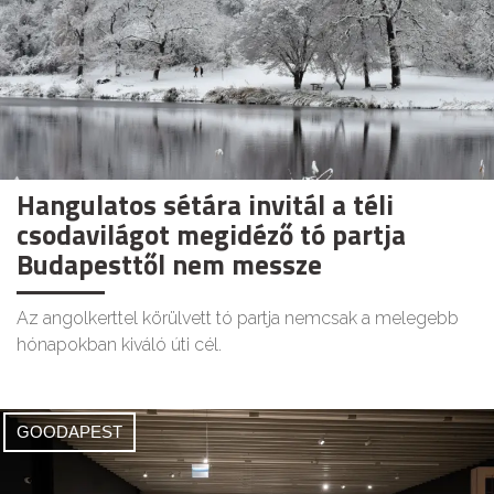
Hangulatos sétára invitál a téli
csodavilágot megidéző tó partja
Budapesttől nem messze
Az angolkerttel körülvett tó partja nemcsak a melegebb
hónapokban kiváló úti cél.
GOODAPEST