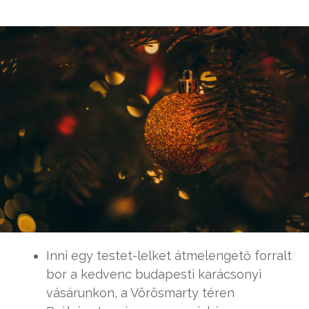
Inni egy testet-lelket átmelengető forralt
bor a kedvenc budapesti karácsonyi
vásárunkon, a Vörösmarty téren