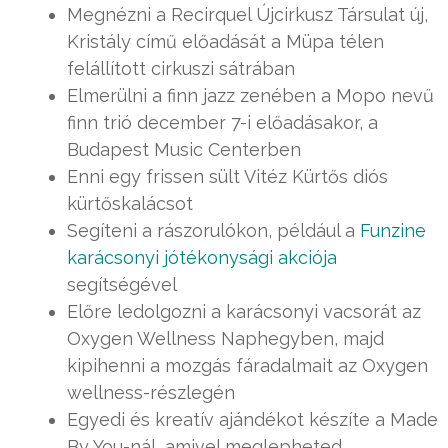
Megnézni a Recirquel Újcirkusz Társulat új,
Kristály című előadását a Müpa télen
felállított cirkuszi sátrában
Elmerülni a finn jazz zenében a Mopo nevű
finn trió december 7-i előadásakor, a
Budapest Music Centerben
Enni egy frissen sült Vitéz Kürtős diós
kürtőskalácsot
Segíteni a rászorulókon, például a
Funzine
karácsonyi jótékonysági akciója
segítségével
Előre ledolgozni a karácsonyi vacsorát az
Oxygen Wellness Naphegyben, majd
kipihenni a mozgás fáradalmait az Oxygen
wellness-részlegén
Egyedi és kreatív ajándékot készíte a Made
By You-nál, amivel meglepheted