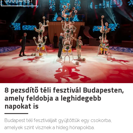
GOODAPEST
8 pezsdítő téli fesztivál Budapesten,
amely feldobja a leghidegebb
napokat is
Budapest téli fesztiváljait gyűjtöttük egy csokorba,
amelyek színt visznek a hideg hónapokba.