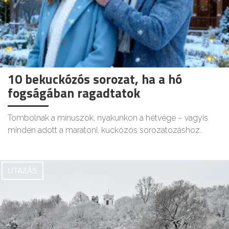
10 bekuckózós sorozat, ha a hó
fogságában ragadtatok
Tombolnak a mínuszok, nyakunkon a hétvége – vagyis
minden adott a maratoni, kuckózós sorozatozáshoz.
UTAZÁS