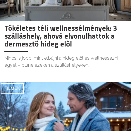
Tökéletes téli wellnessélmények: 3
szálláshely, ahová elvonulhattok a
dermesztő hideg elől
Nincs is jobb, mint elbújni a hideg elől és wellnessezni
egyet – pláne ezeken a szálláshelyeken.
FILMEK