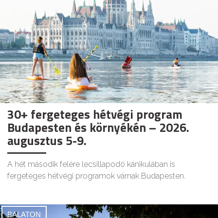
30+ fergeteges hétvégi program
Budapesten és környékén – 2026.
augusztus 5-9.
A hét második felére lecsillapodó kánikulában is
fergeteges hétvégi programok várnak Budapesten.
BALATON