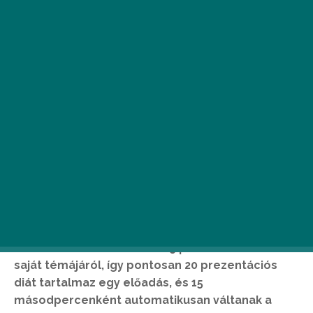
A
z Ignite Budapest egy olyan izgalmas
prezentációs est, mely alkalmával
minden előadó egy meghatározott
prezentációs formátumot fog
követni. Minden előadónak 5 perce van beszélni a
saját témájáról, így pontosan 20 prezentációs
diát tartalmaz egy előadás, és 15
másodpercenként automatikusan váltanak a