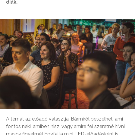
diák.
A témát az előadó választja. Bármiről beszélhet, ami
fontos neki, amiben hisz, vagy amire fel szeretné hívni
mások figyelmét.Egyfajta mini TED-előadásként is