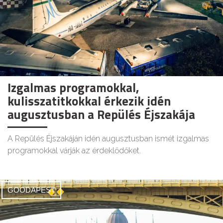
Izgalmas programokkal,
kulisszatitkokkal érkezik idén
augusztusban a Repülés Éjszakája
A Repülés Éjszakáján idén augusztusban ismét izgalmas
programokkal várják az érdeklődőket.
GOODAPEST