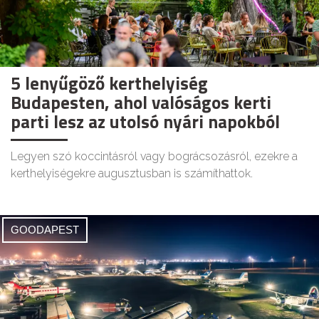
5 lenyűgöző kerthelyiség
Budapesten, ahol valóságos kerti
parti lesz az utolsó nyári napokból
Legyen szó koccintásról vagy bográcsozásról, ezekre a
kerthelyiségekre augusztusban is számíthattok.
GOODAPEST