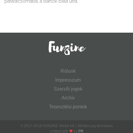
paradicsomába, a Bartók Béla útra.
Rólunk
Impresszum
Szerzői jogok
Archív
Terjesztési pontok
© 2017-2018 FUNZINE Média Kft. | Minden jog fenntartva
crafted with
by
PR