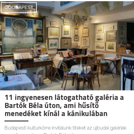
GOODAPEST
11 ingyenesen látogatható galéria a
Bartók Béla úton, ami hűsítő
menedéket kínál a kánikulában
Budapesti kultúrkörre invitálunk titeket az újbudai galériák