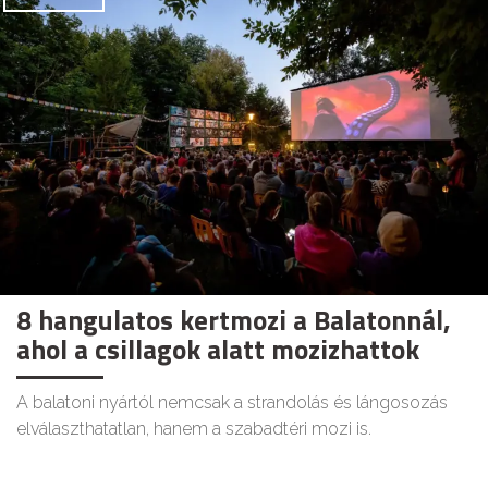
8 hangulatos kertmozi a Balatonnál,
ahol a csillagok alatt mozizhattok
A balatoni nyártól nemcsak a strandolás és lángosozás
elválaszthatatlan, hanem a szabadtéri mozi is.