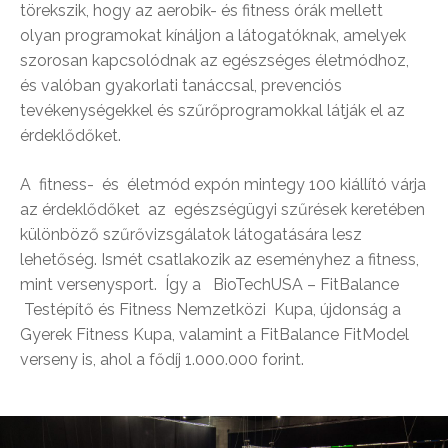
törekszik, hogy az aerobik- és fitness órák mellett
olyan programokat kínáljon a látogatóknak, amelyek
szorosan kapcsolódnak az egészséges életmódhoz,
és valóban gyakorlati tanáccsal, prevenciós
tevékenységekkel és szűrőprogramokkal látják el az
érdeklődőket.
A fitness- és életmód expón mintegy 100 kiállító várja
az érdeklődőket az egészségügyi szűrések keretében
különböző szűrővizsgálatok látogatására lesz
lehetőség. Ismét csatlakozik az eseményhez a fitness,
mint versenysport. Így a BioTechUSA – FitBalance
Testépítő és Fitness Nemzetközi Kupa, újdonság a
Gyerek Fitness Kupa, valamint a FitBalance FitModel
verseny is, ahol a fődíj 1.000.000 forint.