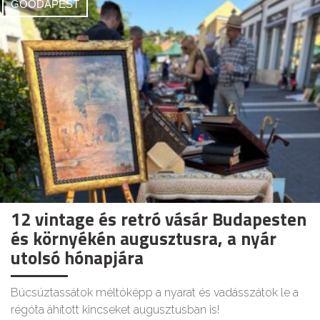
GOODAPEST
12 vintage és retró vásár Budapesten
és környékén augusztusra, a nyár
utolsó hónapjára
Búcsúztassátok méltóképp a nyarat és vadásszátok le a
régóta áhított kincseket augusztusban is!