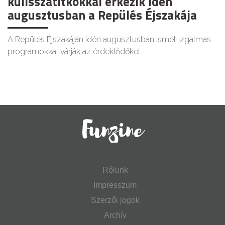
kulisszatitkokkal érkezik idén
augusztusban a Repülés Éjszakája
A Repülés Éjszakáján idén augusztusban ismét izgalmas
programokkal várják az érdeklődőket.
Rólunk
Impresszum
Szerzői jogok
Archív