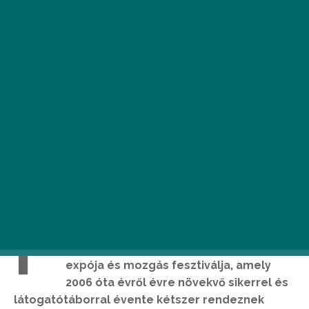
F
itBalance Magyarország egyik vezető
egynapos fitnesz, wellness és egészség
expója és mozgás fesztiválja, amely
2006 óta évről évre növekvő sikerrel és
látogatótáborral évente kétszer rendeznek