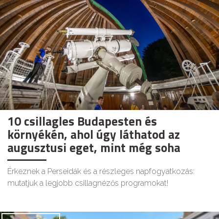
10 csillagles Budapesten és
környékén, ahol úgy láthatod az
augusztusi eget, mint még soha
Érkeznek a Perseidák és a részleges napfogyatkozás:
mutatjuk a legjobb csillagnézős programokat!