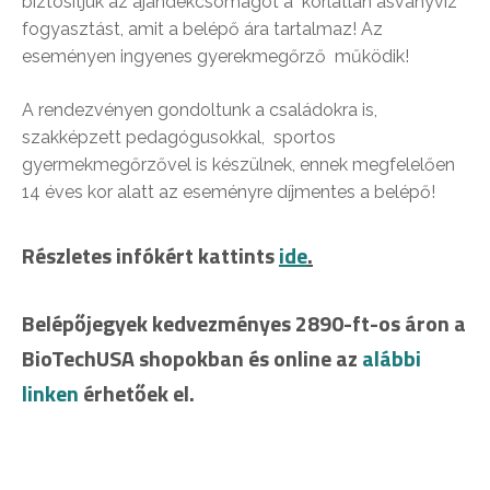
biztosítjuk az ajándékcsomagot a korlátlan ásványvíz
fogyasztást, amit a belépő ára tartalmaz! Az
eseményen ingyenes gyerekmegőrző működik!
A rendezvényen gondoltunk a családokra is,
szakképzett pedagógusokkal, sportos
gyermekmegőrzővel is készülnek, ennek megfelelően
14 éves kor alatt az eseményre díjmentes a belépő!
Részletes infókért kattints
ide
.
Belépőjegyek kedvezményes 2890-ft-os áron a
BioTechUSA shopokban és online az
alábbi
linken
érhetőek el.