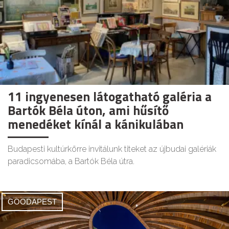
11 ingyenesen látogatható galéria a
Bartók Béla úton, ami hűsítő
menedéket kínál a kánikulában
Budapesti kultúrkörre invitálunk titeket az újbudai galériák
paradicsomába, a Bartók Béla útra.
GOODAPEST