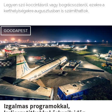
Legyen szó koccintásról vagy bográcsozásról, ezekre a
kerthelyiségekre augusztusban is számíthattok.
GOODAPEST
Izgalmas programokkal,