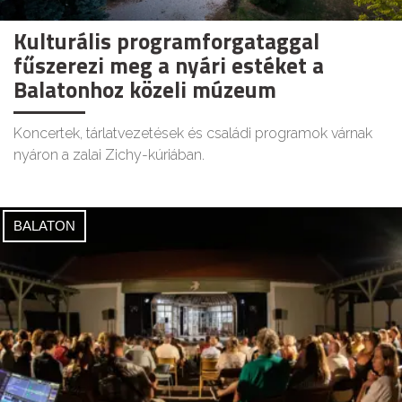
Kulturális programforgataggal
fűszerezi meg a nyári estéket a
Balatonhoz közeli múzeum
Koncertek, tárlatvezetések és családi programok várnak
nyáron a zalai Zichy-kúriában.
BALATON