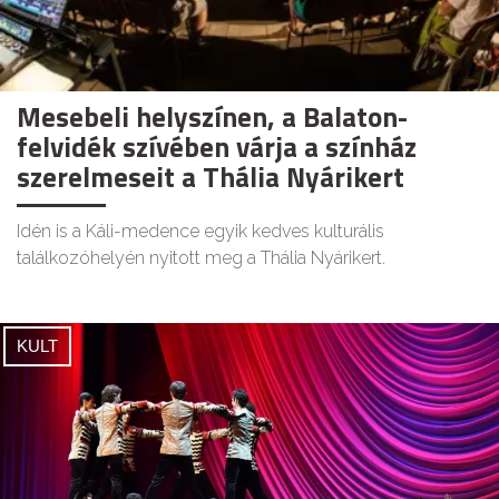
Mesebeli helyszínen, a Balaton-
felvidék szívében várja a színház
szerelmeseit a Thália Nyárikert
Idén is a Káli-medence egyik kedves kulturális
találkozóhelyén nyitott meg a Thália Nyárikert.
KULT