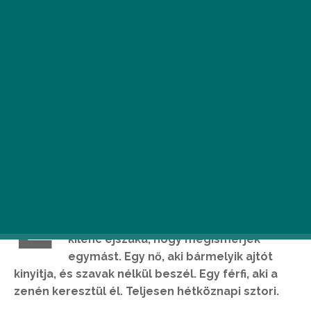
E
gy lakás, egy üveg finom bor, néhány
cigaretta, két ember egy ágyban és
kilenc éjszaka, hogy megismerjék
egymást. Egy nő, aki bármelyik ajtót
kinyitja, és szavak nélkül beszél. Egy férfi, aki a
zenén keresztül él. Teljesen hétköznapi sztori.