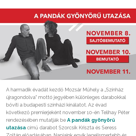
A harmadik évadát kezdő Mozsár Műhely a „Színház
újragondolva” mottó jegyében különleges darabokkal
bővíti a budapesti színházi kínálatot. Az évad
következő premierjeként november 10-én Telihay Péter
rendezésében mutatják be
A pandák gyönyörű
utazása
című darabot Szorcsik Kriszta és Seress
Zoltán előadásában. Napjaink egyik legelismertebb és