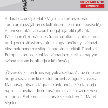
A darab szerzője, Matei Vişniec a kortárs román
irodalom hazájában és külföldön is elismert képviselője.
A Ionesco utáni abszurd megújítója, aki 1987 óta
Párizsban él, románul és franciául alkot, az abszurdot
pedig nem stílusirányzatnak vagy tünékeny színházi
divatnak, hanem a világ állapotának tekinti. Darabjait
Európa számos jelentős színpada mellett, a magyar
színházakban is láthatja a közönség.
„Ötven éve szerelmes vagyok a szóba. Az az érzésem,
hogy a szavakon keresztül történik világunk varázsa.
Manapság olyan világban élünk, ahol a kép ki akarja
rúgni a szavakat, de én továbbra is a szó szerelmese
maradok. Életemet is a szónak szenteltem” – Matei
Vişniec