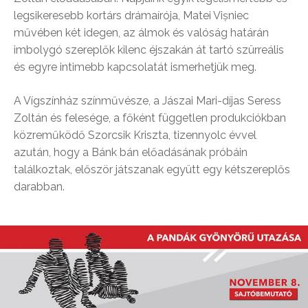
legsikeresebb kortárs drámaírója, Matei Vișniec
művében két idegen, az álmok és valóság határán
imbolygó szereplők kilenc éjszakán át tartó szürreális
és egyre intimebb kapcsolatát ismerhetjük meg.
A Vígszínház színművésze, a Jászai Mari-díjas Seress
Zoltán és felesége, a főként független produkciókban
közreműködő Szorcsik Kriszta, tizennyolc évvel
azután, hogy a Bánk bán előadásának próbáin
találkoztak, először játszanak együtt egy kétszereplős
darabban.