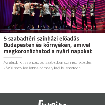
5 szabadtéri színházi előadás
Budapesten és környékén, amivel
megkoronázhatod a nyári napokat
Az alábbi öt szenzációs, szabadtéri színházi előadás
közül nagy kár lenne bármelyikről is lemaradni.