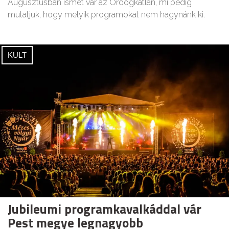
Augusztusban ismét vár az Ördögkatlan, mi pedig
mutatjuk, hogy melyik programokat nem hagynánk ki.
KULT
Jubileumi programkavalkáddal vár
Pest megye legnagyobb