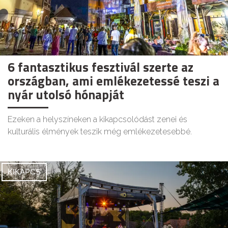
6 fantasztikus fesztivál szerte az
országban, ami emlékezetessé teszi a
nyár utolsó hónapját
Ezeken a helyszíneken a kikapcsolódást zenei és
kulturális élmények teszik még emlékezetesebbé.
KIKAPCS