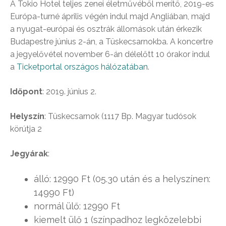
A Tokio Hotel teljes zenei életművéből merítő, 2019-es
Európa-turné április végén indul majd Angliában, majd
a nyugat-európai és osztrák állomások után érkezik
Budapestre június 2-án, a Tüskecsarnokba. A koncertre
a jegyelővétel november 6-án délelőtt 10 órakor indul
a
Ticketportal országos hálózatában
.
Időpont
: 2019. június 2.
Helyszín
: Tüskecsarnok (1117 Bp. Magyar tudósok
körútja 2
Jegyárak
:
álló: 12990 Ft (05.30 után és a helyszínen:
14990 Ft)
normál ülő: 12990 Ft
kiemelt ülő 1 (színpadhoz legközelebbi