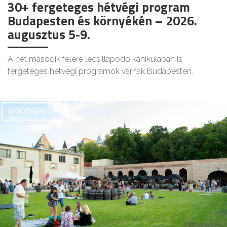
30+ fergeteges hétvégi program
Budapesten és környékén – 2026.
augusztus 5-9.
A hét második felére lecsillapodó kánikulában is
fergeteges hétvégi programok várnak Budapesten.
GOODAPEST