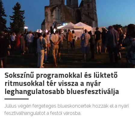
Sokszínű programokkal és lüktető
ritmusokkal tér vissza a nyár
leghangulatosabb bluesfesztiválja
Július végén fergeteges blueskoncertek hozzák el a nyári
fesztiválhangulatot a festői városba.