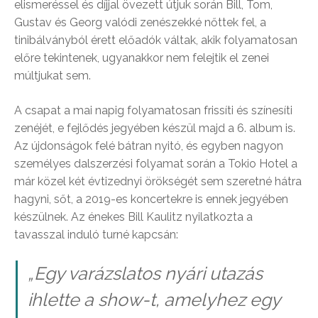
elismeréssel és díjjal övezett útjuk során Bill, Tom,
Gustav és Georg valódi zenészekké nőttek fel, a
tinibálványból érett előadók váltak, akik folyamatosan
előre tekintenek, ugyanakkor nem felejtik el zenei
múltjukat sem.
A csapat a mai napig folyamatosan frissíti és színesíti
zenéjét, e fejlődés jegyében készül majd a 6. album is.
Az újdonságok felé bátran nyitó, és egyben nagyon
személyes dalszerzési folyamat során a Tokio Hotel a
már közel két évtizednyi örökségét sem szeretné hátra
hagyni, sőt, a 2019-es koncertekre is ennek jegyében
készülnek. Az énekes Bill Kaulitz nyilatkozta a
tavasszal induló turné kapcsán:
„Egy varázslatos nyári utazás
ihlette a show-t, amelyhez egy