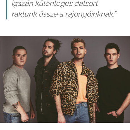
igazán különleges dalsort
raktunk össze a rajongóinknak.”