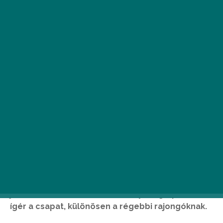
2
019 áprilisában a Tokio Hotel turnéra
indul, hogy egy vadonatúj show-val
megünnepelje a zenekar színpadon
eltöltött 15 évét, és a 2019-ben érkező
új albumát. E körút hírére pedig a magyar
rajongók szíve is megdobban, ugyanis a csapat
közel 12 év után ismét fellép Budapesten! A
június 2-i koncertre több komoly meglepetést is
ígér a csapat, különösen a régebbi rajongóknak.