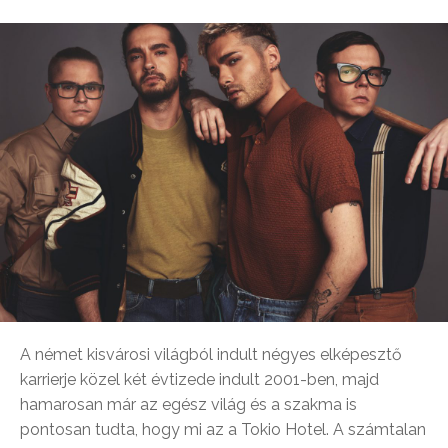
A német kisvárosi világból indult négyes elképesztő
karrierje közel két évtizede indult 2001-ben, majd
hamarosan már az egész világ és a szakma is
pontosan tudta, hogy mi az a Tokio Hotel. A számtalan