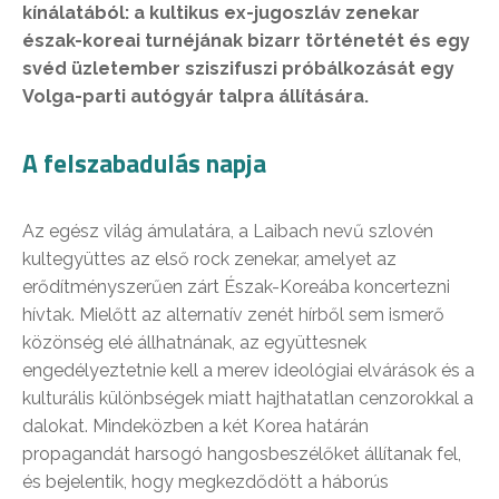
kínálatából: a kultikus ex-jugoszláv zenekar
észak-koreai turnéjának bizarr történetét és egy
svéd üzletember sziszifuszi próbálkozását egy
Volga-parti autógyár talpra állítására.
A felszabadulás napja
Az egész világ ámulatára, a Laibach nevű szlovén
kultegyüttes az első rock zenekar, amelyet az
erődítményszerűen zárt Észak-Koreába koncertezni
hívtak. Mielőtt az alternatív zenét hírből sem ismerő
közönség elé állhatnának, az együttesnek
engedélyeztetnie kell a merev ideológiai elvárások és a
kulturális különbségek miatt hajthatatlan cenzorokkal a
dalokat. Mindeközben a két Korea határán
propagandát harsogó hangosbeszélőket állítanak fel,
és bejelentik, hogy megkezdődött a háborús