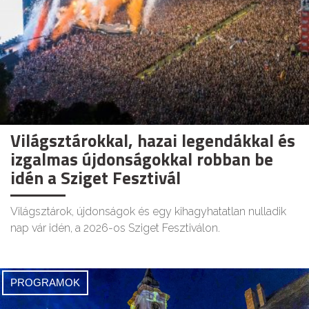
Világsztárokkal, hazai legendákkal és
izgalmas újdonságokkal robban be
idén a Sziget Fesztivál
Világsztárok, újdonságok és egy kihagyhatatlan nulladik
nap vár idén, a 2026-os Sziget Fesztiválon.
PROGRAMOK