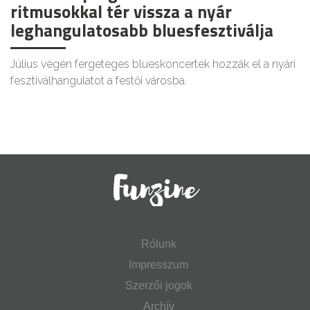
ritmusokkal tér vissza a nyár
leghangulatosabb bluesfesztiválja
Július végén fergeteges blueskoncertek hozzák el a nyári
fesztiválhangulatot a festői városba.
Rólunk
Impresszum
Szerzői jogok
Archív