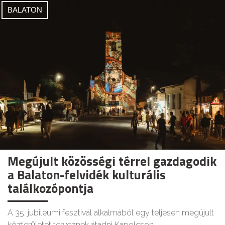
BALATON
Megújult közösségi térrel gazdagodik
a Balaton-felvidék kulturális
találkozópontja
A 35. jubileumi fesztivál alkalmából egy teljesen megújult
közterületet terveznek átadni Kapolcson.