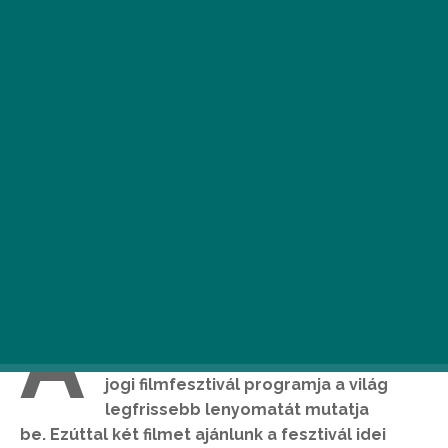
A
november 6. és 11. között
megrendezendő 15. VERZIÓ emberi
jogi filmfesztivál programja a világ
legfrissebb lenyomatát mutatja
be.
Ezúttal két filmet ajánlunk a fesztivál idei