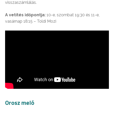
visszaszámlálás.
A vetítés időpontja:
10-e, szombat 19:30 és 11-e,
vasárnap 18:15 – Toldi Mozi
Orosz meló