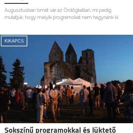
Augusztusban ismét vár az Ördögkatlan, mi pedig
mutatjuk, hogy melyik programokat nem hagynánk ki.
KIKAPCS
Sokszínű programokkal és lüktető