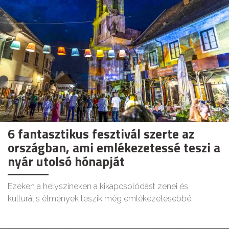
6 fantasztikus fesztivál szerte az
országban, ami emlékezetessé teszi a
nyár utolsó hónapját
Ezeken a helyszíneken a kikapcsolódást zenei és
kulturális élmények teszik még emlékezetesebbé.