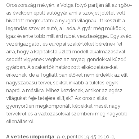
Oroszország mélyén, a Volga folyó partján áll az 1960-
as években épült autógyár, ami a szovjet jólétet volt
hivatott megmutatni a nyugati világnak. Itt készült a
legendás szovjet autó, a Lada. A gyár még működik,
igaz évente több milliárd rubel veszteséggel. Egy svéd
vezérigazgatót és európai szakértőket bérelnek fel
arra, hogy a kapitalista üzleti modell alkalmazásával
csodát vigyenek véghez az anyagi gondokkal küzdő
gyárban. A szakértők határozott elképzelésekkel
érkeznek, de a Togliattiban élőket nem érdeklik az elit
nagyszabású tervei, sokkal inkább a túlélés egyik
napról a másikra. Mihez kezdenek, amikor az egész
világukat feje tetejére állítják? Az orosz állás
gyönyörűen megkomponált képekkel mesél nagy
tervekről és a változásokkal szembeni még nagyobb
ellenállásról.
A vetítés időpontja:
9-e, péntek 19:45 és 10-e,