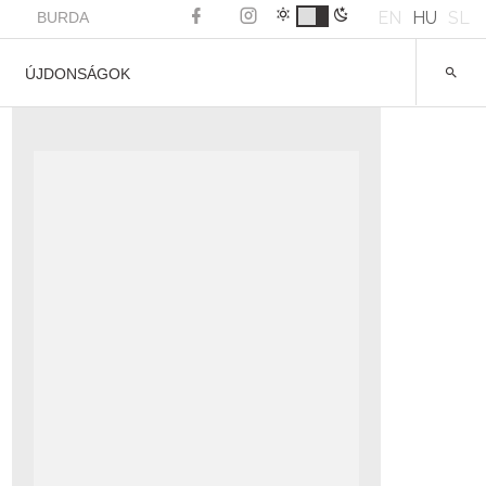
EN
HU
SL
BURDA
ÚJDONSÁGOK