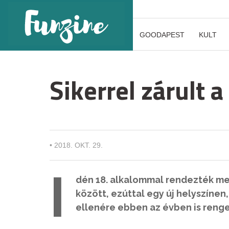
GOODAPEST
KULT
Sikerrel zárult a
•
2018. OKT. 29.
I
dén 18. alkalommal rendezték meg
között, ezúttal egy új helyszínen
ellenére ebben az évben is renge