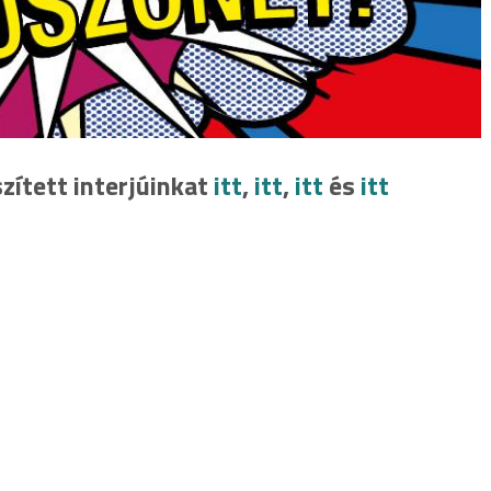
zített interjúinkat
itt
,
itt
,
itt
és
itt