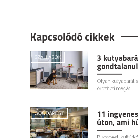
Kapcsolódó cikkek
3 kutyabará
SZÁLLÁSOK
gondtalanul
Olyan kutyabarát s
érezheti magát.
11 ingyenes
GOODAPEST
úton, ami h
Budapesti kultúrkör