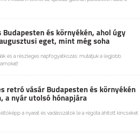
es Budapesten és környékén, ahol úgy
 augusztusi eget, mint még soha
dák és a részleges napfogyatkozás: mutatjuk a legjobb
ramokat!
és retró vásár Budapesten és környékén
, a nyár utolsó hónapjára
tóképp a nyarat és vadásszátok le a régóta áhított kincseket