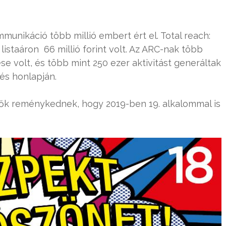
mmunikáció több millió embert ért el. Total reach:
istaáron 66 millió forint volt. Az ARC-nak több
se volt, és több mint 250 ezer aktivitást generáltak
és honlapján.
zők reménykednek, hogy 2019-ben 19. alkalommal is