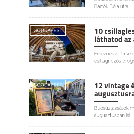
Bartók Béla útra.
10 csillagl
GOODAPEST
láthatod az
Érkeznek a Persei
csillagnézős prog
12 vintage 
GOODAPEST
augusztusra
Búcsúztassátok mél
augusztusban is!