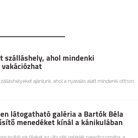
t szálláshely, ahol mindenki
 vakációzhat
zálláshelyeket ajánlunk, ahol a nyaralás alatt mindenki otthon
en látogatható galéria a Bartók Béla
űsítő menedéket kínál a kánikulában
re invitálunk titeket az újbudai galériák paradicsomába, a