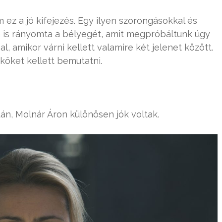
 ez a jó kifejezés. Egy ilyen szorongásokkal és
ra is rányomta a bélyegét, amit megpróbáltunk úgy
, amikor várni kellett valamire két jelenet között.
köket kellett bemutatni.
án, Molnár Áron különösen jók voltak.