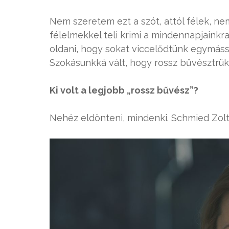
Nem szeretem ezt a szót, attól félek, nem
félelmekkel teli krimi a mindennapjaink
oldani, hogy sokat viccelődtünk egymással
Szokásunkká vált, hogy rossz bűvésztrük
Ki volt a legjobb „rossz bűvész”?
Nehéz eldönteni, mindenki. Schmied Zolt