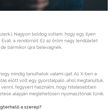
erk.). Nagyon boldog voltam, hogy egy ilyen
m Évát, a rendőrnőt. Ez az öröm nagy lendületet
 de bármikor újra belevágnék.
gy mindig tanulhatok valami újat. Az X-ben a
tás előtt volt egy gyorstalpaló, ahol megtanultuk,
t venni, fegyvert használni, hogy hitelesebben
lőzetese alapján meglehetősen nyomasztónak tűnik.
gterhelő a szerep?