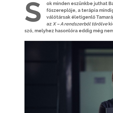
S
ok minden eszünkbe juthat Bal
főszereplője, a terápia mind
válótársak életigenlő Tamará
az
X – A rendszerből törölve
ki
szó, melyhez hasonlóra eddig még nem 