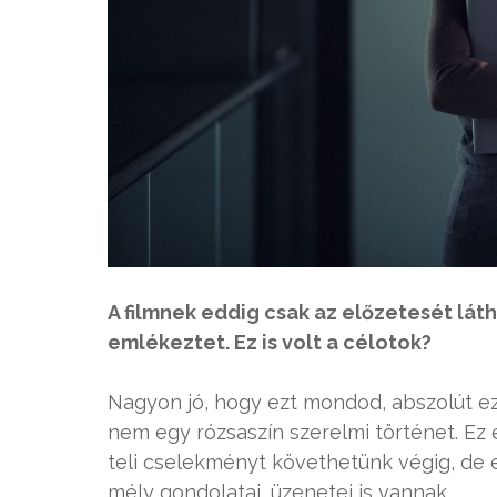
A filmnek eddig csak az előzetesét láth
emlékeztet. Ez is volt a célotok?
Nagyon jó, hogy ezt mondod, abszolút ez v
nem egy rózsaszín szerelmi történet. Ez e
teli cselekményt követhetünk végig, de e
mély gondolatai, üzenetei is vannak.