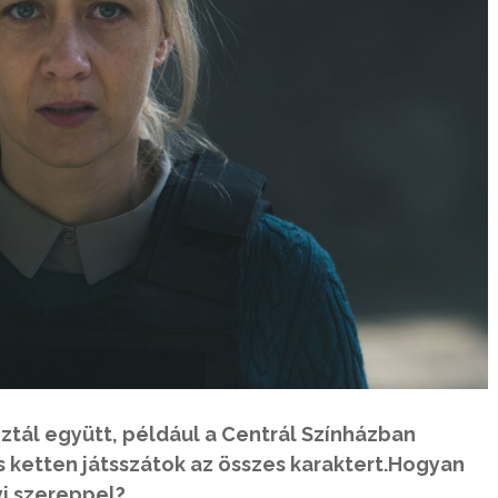
tál együtt, például a Centrál Színházban
s ketten játsszátok az összes karaktert.Hogyan
i szereppel?