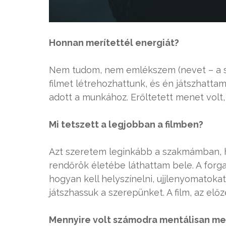
Honnan merítettél energiát?
Nem tudom, nem emlékszem (nevet – a sz
filmet létrehozhattunk, és én játszhatta
adott a munkához. Erőltetett menet volt,
Mi tetszett a legjobban a filmben?
Azt szeretem leginkább a szakmámban, ho
rendőrök életébe láthattam bele. A forga
hogyan kell helyszínelni, ujjlenyomatoka
játszhassuk a szerepünket. A film, az e
Mennyire volt számodra mentálisan me