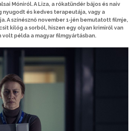
sai Móniról. A Liza, a rókatündér bájos és naiv
ig nyugodt és kedves terapeutája, vagy a
ja. A színésznő november 1-jén bemutatott filmje,
csit kilóg a sorból, hiszen egy olyan krimiről van
volt példa a magyar filmgyártásban.