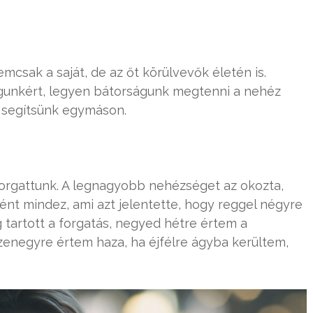
mcsak a saját, de az őt körülvevők életén is.
agunkért, legyen bátorságunk megtenni a nehéz
és segítsünk egymáson.
 forgattunk. A legnagyobb nehézséget az okozta,
ént mindez, ami azt jelentette, hogy reggel négyre
ig tartott a forgatás, negyed hétre értem a
izenegyre értem haza, ha éjfélre ágyba kerültem,