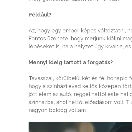
Például?
Az, hogy egy ember képes változtatni, ne
Fontos üzenete, hogy merjünk kiállni m
lépéseket is, ha a helyzet úgy kívánja, 
Mennyi ideig tartott a forgatás?
Tavasszal, körülbelül két és fél hónapig
hogy a színházi évad kellős közepén tört
jött elém az autó, reggel hattól este hat
színházba, ahol héttől előadásom volt. T
nagyon boldog voltam.