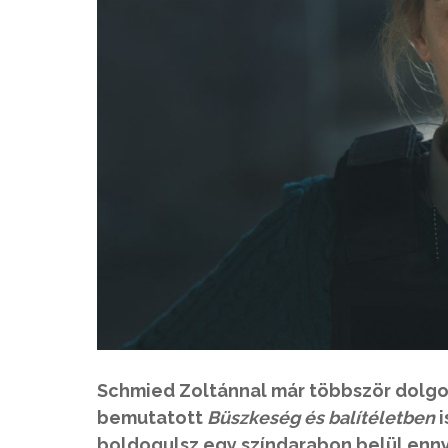
Schmied Zoltánnal már többször dolgoz
bemutatott
Büszkeség és balítéletben
i
boldogulsz egy színdarabon belül enny