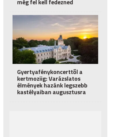
még fel kell fedezned
Gyertyafénykoncerttől a
kertmoziig: Varázslatos
élmények hazánk legszebb
kastélyaiban augusztusra