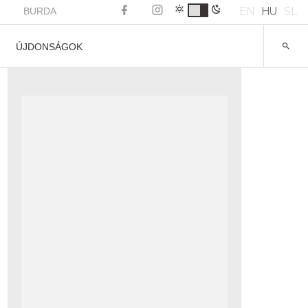
EN
HU
SL
BURDA
ÚJDONSÁGOK