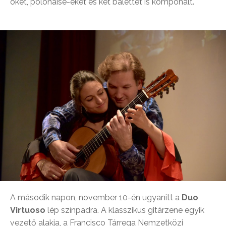
öket, polonaise-eket és két balettet is komponált.
A második napon, november 10-én ugyanitt a
Duo
Virtuoso
lép színpadra. A klasszikus gitárzene egyik
vezető alakja, a Francisco Tárrega Nemzetközi