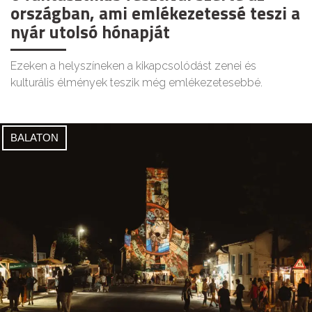
országban, ami emlékezetessé teszi a
nyár utolsó hónapját
Ezeken a helyszíneken a kikapcsolódást zenei és
kulturális élmények teszik még emlékezetesebbé.
BALATON