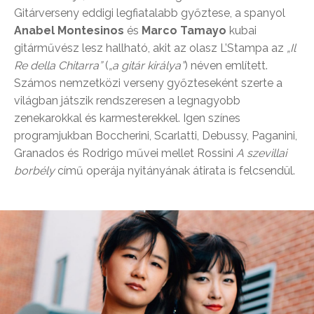
Gitárverseny eddigi legfiatalabb győztese, a spanyol
Anabel Montesinos
és
Marco Tamayo
kubai
gitárművész lesz hallható, akit az olasz L’Stampa az
„Il
Re della Chitarra”
(
„a gitár királya”
) néven említett.
Számos nemzetközi verseny győzteseként szerte a
világban játszik rendszeresen a legnagyobb
zenekarokkal és karmesterekkel. Igen színes
programjukban Boccherini, Scarlatti, Debussy, Paganini,
Granados és Rodrigo művei mellet Rossini
A szevillai
borbély
című operája nyitányának átirata is felcsendül.