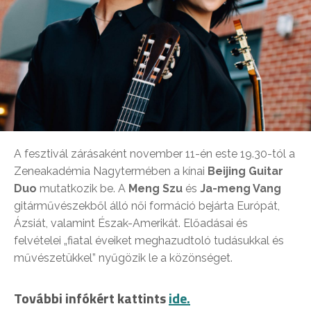
A fesztivál zárásaként november 11-én este 19.30-tól a
Zeneakadémia Nagytermében a kínai
Beijing Guitar
Duo
mutatkozik be. A
Meng Szu
és
Ja-meng Vang
gitárművészekből álló női formáció bejárta Európát,
Ázsiát, valamint Észak-Amerikát. Előadásai és
felvételei „fiatal éveiket meghazudtoló tudásukkal és
művészetükkel” nyűgözik le a közönséget.
További infókért kattints
ide.