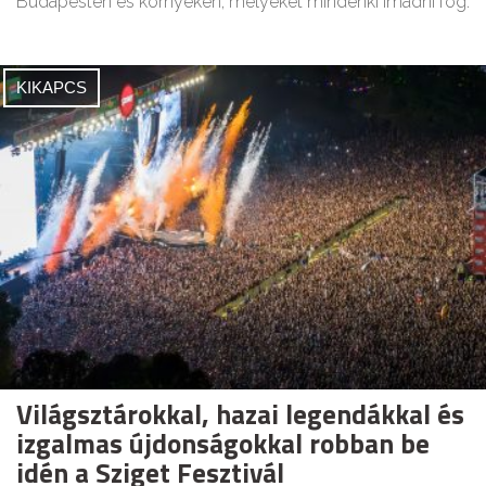
Budapesten és környékén, melyeket mindenki imádni fog.
KIKAPCS
Világsztárokkal, hazai legendákkal és
izgalmas újdonságokkal robban be
idén a Sziget Fesztivál