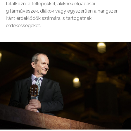
találkozni a fellépőkkel, akiknek előadásai
gitárművészek, diákok vagy egyszerűen a hangszer
iránt érdeklődők számára is tartogatnak
érdekességeket.