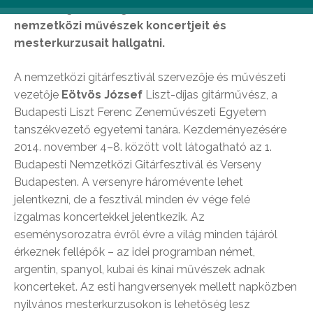
lehetőségük a hangszer szerelmeseinek
nemzetközi művészek koncertjeit és
mesterkurzusait hallgatni.
A nemzetközi gitárfesztivál szervezője és művészeti
vezetője
Eötvös József
Liszt-díjas gitárművész, a
Budapesti Liszt Ferenc Zeneművészeti Egyetem
tanszékvezető egyetemi tanára. Kezdeményezésére
2014. november 4–8. között volt látogatható az 1.
Budapesti Nemzetközi Gitárfesztivál és Verseny
Budapesten. A versenyre háromévente lehet
jelentkezni, de a fesztivál minden év vége felé
izgalmas koncertekkel jelentkezik. Az
eseménysorozatra évről évre a világ minden tájáról
érkeznek fellépők – az idei programban német,
argentin, spanyol, kubai és kínai művészek adnak
koncerteket. Az esti hangversenyek mellett napközben
nyilvános mesterkurzusokon is lehetőség lesz