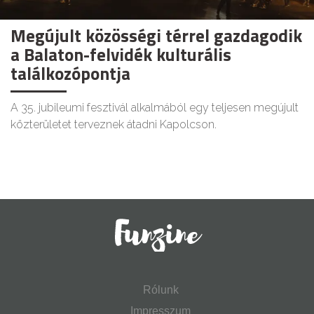
Megújult közösségi térrel gazdagodik
a Balaton-felvidék kulturális
találkozópontja
A 35. jubileumi fesztivál alkalmából egy teljesen megújult
közterületet terveznek átadni Kapolcson.
Rólunk
Impresszum