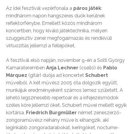
Az idei fesztivál vezérfonala a
páros játék
:
mindhárom napon hangszeres duók kerülnek
reflektorfénybe. Emellett közös mindhárom
koncertben, hogy kiváló játéktechnika, mélyen
szuggesztív zenei megfogalmazás és rendkívüli
virtuozitás jellemzi a fellépőket.
A fesztivál első napján, november 9-én a Solti György
Kamarateremben
Anja Lechner
(cselló) és
Pablo
Márquez
(gitár) duója ad koncertet
Schubert
műveiből. A két művész 2005 óta dolgozik együtt,
munkájuk eredményeként számos lemez született. A
lehető legszínesebb repertoár és a kifejezésmódok
széles köre jellemzi őket. Schubert művei mellett egyik
kortársa,
Friedrich Burgmüller
német zeneszerző-
zongoraművész néhány műve is elhangzik, aki
leginkább zongoradarabokat, keringőket, nocturne-