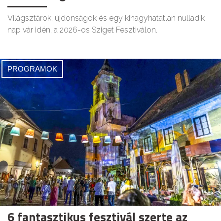
Világsztárok, újdonságok és egy kihagyhatatlan nulladik
nap vár idén, a 2026-os Sziget Fesztiválon.
PROGRAMOK
6 fantasztikus fesztivál szerte az