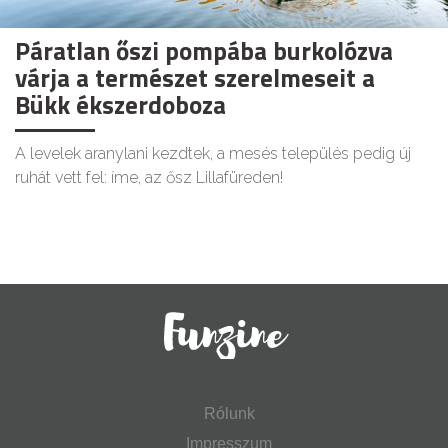
Páratlan őszi pompába burkolózva
várja a természet szerelmeseit a
Bükk ékszerdoboza
A levelek aranylani kezdtek, a mesés település pedig új
ruhát vett fel: íme, az ősz Lillafüreden!
Rólunk
Impresszum