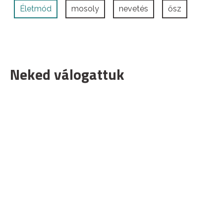
Életmód
mosoly
nevetés
ősz
Neked válogattuk