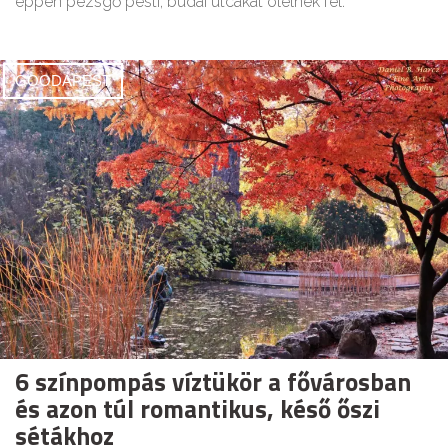
éppen pezsgő pesti, budai utcákat ölelnek fel.
GOODAPEST
6 színpompás víztükör a fővárosban
és azon túl romantikus, késő őszi
sétákhoz