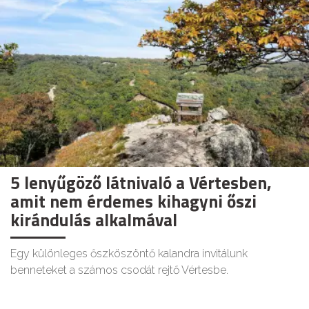
5 lenyűgöző látnivaló a Vértesben,
amit nem érdemes kihagyni őszi
kirándulás alkalmával
Egy különleges őszköszöntő kalandra invitálunk
benneteket a számos csodát rejtő Vértesbe.