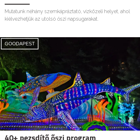
Mutatunk néhány szemkápráztató, vízközeli helyet, ahol
kiélvezhetjük az utolsó őszi napsugarakat.
GOODAPEST
40+ pezsdítő őszi program