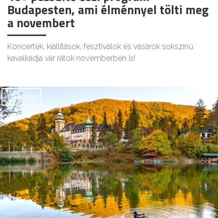
Budapesten, ami élménnyel tölti meg
a novembert
Koncertek, kiállítások, fesztiválok és vásárok sokszínű
kavalkádja vár rátok novemberben is!
UTAZÁS