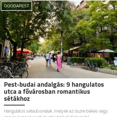
GOODAPEST
Pest-budai andalgás: 9 hangulatos
utca a fővárosban romantikus
sétákhoz
Hangulatos sétaútvonalak, melyek az őszre békés vagy