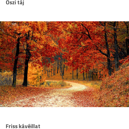
Őszi táj
Friss kávéillat