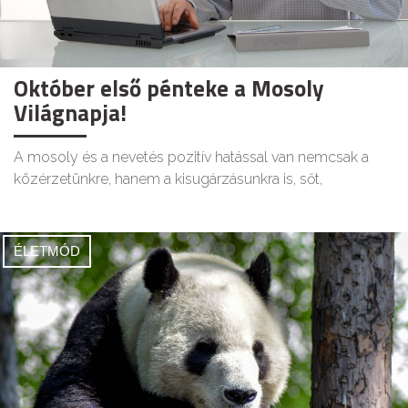
Október első pénteke a Mosoly
Világnapja!
A mosoly és a nevetés pozitív hatással van nemcsak a
közérzetünkre, hanem a kisugárzásunkra is, sőt,
ÉLETMÓD