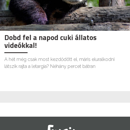
Dobd fel a napod cuki állatos
videókkal!
A hét még csak most kezdődött el, máris eluralkodni
látszik rajta a letargia? Néhány percet bátran