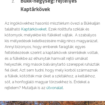
Bükk-hegység: rejtélyes
Kaptárkövek
Az ingókövekhez hasonló misztérium övezi a Bükkalján
található
Kaptárköveket
. Ezek riolittufa sziklák és
kőtornyok, melyekbe kis fülkéket vájtak. A szabályos
kis mélyedések keletkezésére máig nincs magyarázat.
Annyi bizonyos, hogy emberek faragták; egyes
feltételezések szerint a kaptárkövek síremlékek voltak,
és a fülkékbe az elhunytak hamvait rejtő urnákat
helyezték, míg mások bálványtartó szereppel ruházták
fel őket. Azt sem tudni, hogy mely korból származnak
a fülkék, kötötték már őket a szkítákhoz, a keltákhoz,
sőt, a honfoglaló magyar törzsekhez is. Érdekel a
rejtelem? Mutatjuk is az
útvonalat
.