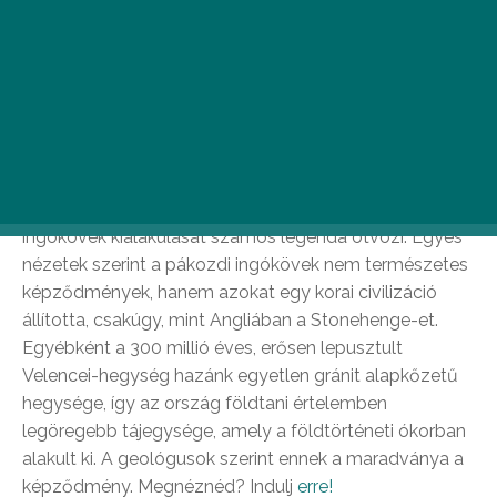
Stonehenge
Tudtad, hogy a fővárostól nem messze, Pákozdon
található a magyar Stonehenge? Itt találhatók ugyanis
az úgynevezett ingókövek. Ezek a hatalmas
gránittömbök melyek. absztrakt alakzatot formálva
egyensúlyoznak egymáson; innen kapta a nevét is. Az
ingókövek kialakulását számos legenda ötvözi. Egyes
nézetek szerint a pákozdi ingókövek nem természetes
képződmények, hanem azokat egy korai civilizáció
állította, csakúgy, mint Angliában a Stonehenge-et.
Egyébként a 300 millió éves, erősen lepusztult
Velencei-hegység hazánk egyetlen gránit alapkőzetű
hegysége, így az ország földtani értelemben
legöregebb tájegysége, amely a földtörténeti ókorban
alakult ki. A geológusok szerint ennek a maradványa a
képződmény. Megnéznéd? Indulj
erre!