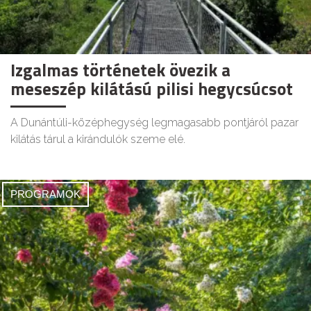
Izgalmas történetek övezik a
meseszép kilátású pilisi hegycsúcsot
A Dunántúli-középhegység legmagasabb pontjáról pazar
kilátás tárul a kirándulók szeme elé.
PROGRAMOK