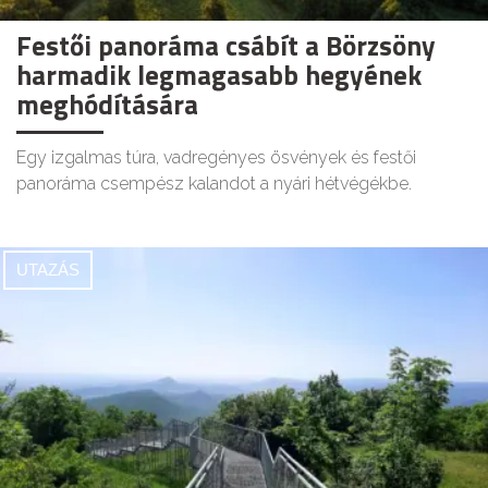
Festői panoráma csábít a Börzsöny
harmadik legmagasabb hegyének
meghódítására
Egy izgalmas túra, vadregényes ösvények és festői
panoráma csempész kalandot a nyári hétvégékbe.
UTAZÁS