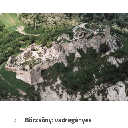
Börzsöny: vadregényes