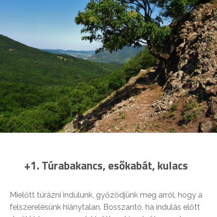
+1. Túrabakancs, esőkabát, kulacs
Mielőtt túrázni indulunk, győződjünk meg arról, hogy a
felszerelésünk hiánytalan. Bosszantó, ha indulás előtt