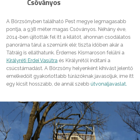
Csóványos
A Börzsönyben található Pest megye legmagasabb
pontja, a 938 méter magas Csóványos. Néhány éve,
2014-ben újították fel itt a kilátót, ahonnan csodálatos
panoráma tárul a szemünk elé; tiszta időben akár a
Tátráig is elláthatunk. Érdemes Kismaroson felülni a
Királyréti Erdei Vasútra
és Királyrétől indítani a
csúcstámadást. A Börzsöny helyenként kihívást jelentő
emelkedőit gyakorlottabb túrázóknak javasoljuk, íme itt
egy kicsit hosszabb, de annál szebb
útvonaljavaslat.