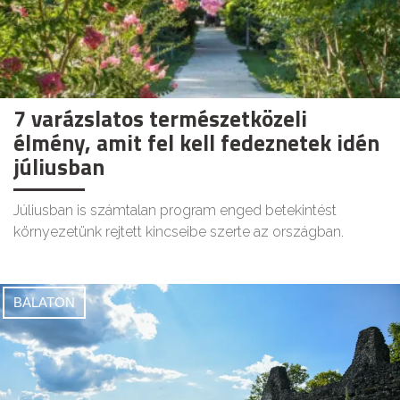
7 varázslatos természetközeli
élmény, amit fel kell fedeznetek idén
júliusban
Júliusban is számtalan program enged betekintést
környezetünk rejtett kincseibe szerte az országban.
BALATON