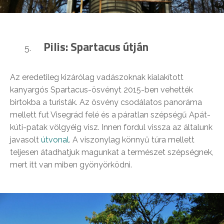
Pilis: Spartacus útján
Az eredetileg kizárólag vadászoknak kialakított
kanyargós Spartacus-ösvényt 2015-ben vehették
birtokba a turisták. Az ösvény csodálatos panoráma
mellett fut Visegrád felé és a páratlan szépségű Apát-
kúti-patak völgyéig visz. Innen fordul vissza az általunk
javasolt
útvonal
. A viszonylag könnyű túra mellett
teljesen átadhatjuk magunkat a természet szépségnek,
mert itt van miben gyönyörködni.