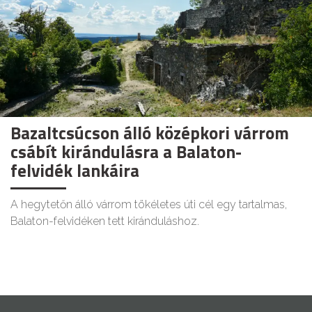
Bazaltcsúcson álló középkori várrom
csábít kirándulásra a Balaton-
felvidék lankáira
A hegytetőn álló várrom tökéletes úti cél egy tartalmas,
Balaton-felvidéken tett kiránduláshoz.