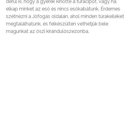
derül ki, hogy a gyerek kinőtte a túracipőt, vagy ha
elkap minket az eső és nincs esőkabátunk. Érdemes
szétnézni a Jófogás oldalán, ahol minden túrakelléket
megtalálhatunk, és felkészülten vethetjük bele
magunkat az őszi kirándulószezonba.