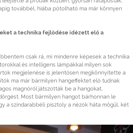
l leejtette a próbák közben, gyorsan rátapostak,
 napig továbbél, hiába pótolható ma már könnyen
ket a technika fejlődése idézett elő a
döbbentem csak rá, mi mindenre képesek a technika
torokkal és intelligens lámpákkal milyen sok
portok megjelenése is jelentősen megkönnyítette a
sítók ma már bármilyen hangeffektet elő tudnak
lagos magnóról játszották be a hangokat,
dörgést. Most bármilyen hangot bárhonnan le
ogy a színdarabbéli pisztoly a nézők háta mögül, két