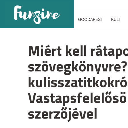
GOODAPEST
KULT
Miért kell rátapo
szövegkönyvre? 
kulisszatitkokró
Vastapsfelelősö
szerzőjével