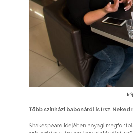
ké
Több színházi babonáról is írsz. Neked
Shakespeare idejében anyagi megfontolá