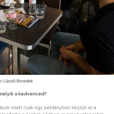
p: László Benedek
 melyik a kedvenced?
sok miatt csak egy példányban készült el a