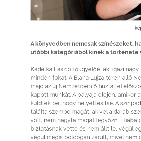
ké
A könyvedben nemcsak színészeket, han
utóbbi kategóriából kinek a története
Kadelka László főügyelőé, aki igazi nagy 
minden fokát. A Blaha Lujza téren álló N
majd az új Nemzetiben ő húzta fel elősz
kapott munkát. A pályája elején, amikor 
küldték be, hogy helyettesítse. A színpad
találta szembe magát, akivel a darab szer
volt, nem hagyta magát legyőzni. Hiába p
biztatásnak vette és nem állt le, végül eg
végül mégis boldogan zárult, mivel nem d