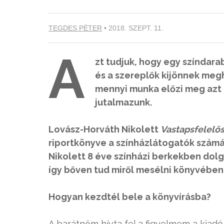
TEGDES PÉTER
•
2018. SZEPT. 11.
A
zt tudjuk, hogy egy színdar
és a szereplők kijönnek megh
mennyi munka előzi meg azt a
jutalmazunk.
Lovász-Horváth Nikolett
Vastapsfelelősö
riportkönyve a színházlátogatók számá
Nikolett 8 éve színházi berkekben dolg
így bőven tud miről mesélni könyvében
Hogyan kezdtél bele a könyvírásba?
A barátnőm hívta fel a figyelmem a kiadó