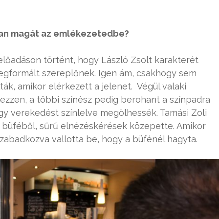
bban magát az emlékezetedbe?
lőadáson történt, hogy László Zsolt karakterét
 megformált szereplőnek. Igen ám, csakhogy sem
ák, amikor elérkezett a jelenet. Végül valaki
rezzen, a többi színész pedig berohant a színpadra
ogy verekedést színlelve megölhessék. Tamási Zoli
a büféből, sűrű elnézéskérések közepette. Amikor
szabadkozva vallotta be, hogy a büfénél hagyta.