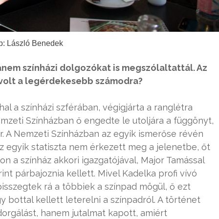
p: László Benedek
em színházi dolgozókat is megszólaltattál. Az
 volt a legérdekesebb számodra?
hal a színházi szférában, végigjárta a ranglétra
emzeti Színházban ő engedte le utoljára a függönyt,
ör. A Nemzeti Színházban az egyik ismerőse révén
az egyik statiszta nem érkezett meg a jelenetbe, őt
on a színház akkori igazgatójával, Major Tamással
int párbajoznia kellett. Mivel Kadelka profi vívó
isszegtek rá a többiek a színpad mögül, ő ezt
y bottal kellett leterelni a színpadról. A történet
orgálást, hanem jutalmat kapott, amiért