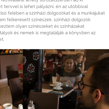
 tervvel is lehet pályázni, én az utóbbival
első felében a színházi dolgozókat és a munkájukat
am felkeresett színészek, színházi dolgozók
ekeztem olyan színészeket és színházakat
tályok és nemek is megtalálják a könyvben az
t.