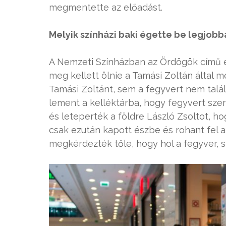
megmentette az előadást.
Melyik színházi baki égette be legjo
A Nemzeti Színházban az Ördögök című e
meg kellett ölnie a Tamási Zoltán által
Tamási Zoltánt, sem a fegyvert nem talált
lement a kelléktárba, hogy fegyvert sze
és leteperték a földre László Zsoltot, h
csak ezután kapott észbe és rohant fel 
megkérdezték tőle, hogy hol a fegyver, 