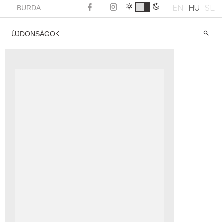
EN
HU
SL
BURDA
ÚJDONSÁGOK