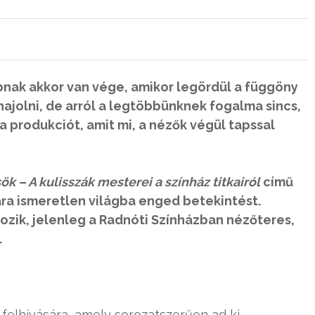
abnak akkor van vége, amikor legördül a függöny
ajolni, de arról a legtöbbünknek fogalma sincs,
 produkciót, amit mi, a nézők végül tapssal
k – A kulisszák mesterei a színház titkairól
című
ra ismeretlen világba enged betekintést.
ozik, jelenleg a Radnóti Színházban nézőteres,
.
 felhívására, amely sorozatszerűen ad ki