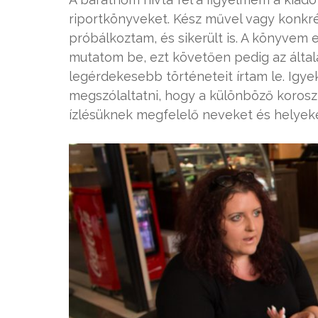
riportkönyveket. Kész művel vagy konkrét
próbálkoztam, és sikerült is. A könyvem 
mutatom be, ezt követően pedig az által
legérdekesebb történeteit írtam le. Igy
megszólaltatni, hogy a különböző korosz
ízlésüknek megfelelő neveket és helyeke