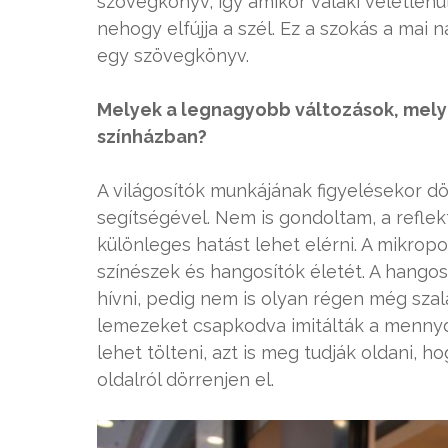
szövegkönyv, így amikor valaki véletlenü
nehogy elfújja a szél. Ez a szokás a mai
egy szövegkönyv.
Melyek a legnagyobb változások, melye
színházban?
A világosítók munkájának figyelésekor 
segítségével. Nem is gondoltam, a reflek
különleges hatást lehet elérni. A mikro
színészek és hangosítók életét. A hango
hívni, pedig nem is olyan régen még sza
lemezeket csapkodva imitálták a menny
lehet tölteni, azt is meg tudják oldani, h
oldalról dörrenjen el.