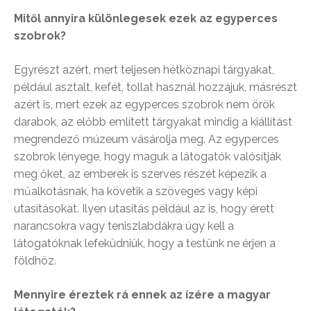
Mitől annyira különlegesek ezek az egyperces
szobrok?
Egyrészt azért, mert teljesen hétköznapi tárgyakat,
például asztalt, kefét, tollat használ hozzájuk, másrészt
azért is, mert ezek az egyperces szobrok nem örök
darabok, az előbb említett tárgyakat mindig a kiállítást
megrendező múzeum vásárolja meg. Az egyperces
szobrok lényege, hogy maguk a látogatók valósítják
meg őket, az emberek is szerves részét képezik a
műalkotásnak, ha követik a szöveges vagy képi
utasításokat. Ilyen utasítás például az is, hogy érett
narancsokra vagy teniszlabdákra úgy kell a
látogatóknak lefeküdniük, hogy a testünk ne érjen a
földhöz.
Mennyire éreztek rá ennek az ízére a magyar