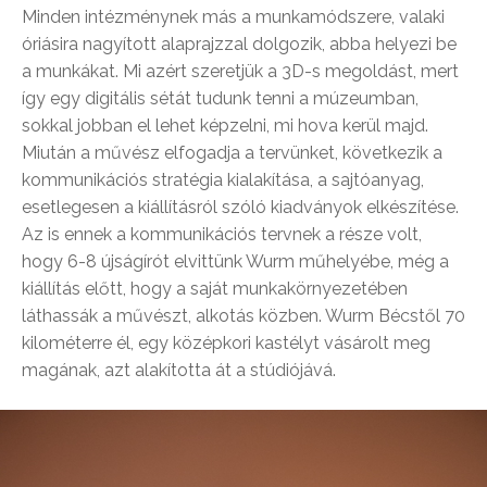
Minden intézménynek más a munkamódszere, valaki
óriásira nagyított alaprajzzal dolgozik, abba helyezi be
a munkákat. Mi azért szeretjük a 3D-s megoldást, mert
így egy digitális sétát tudunk tenni a múzeumban,
sokkal jobban el lehet képzelni, mi hova kerül majd.
Miután a művész elfogadja a tervünket, következik a
kommunikációs stratégia kialakítása, a sajtóanyag,
esetlegesen a kiállításról szóló kiadványok elkészítése.
Az is ennek a kommunikációs tervnek a része volt,
hogy 6-8 újságírót elvittünk Wurm műhelyébe, még a
kiállítás előtt, hogy a saját munkakörnyezetében
láthassák a művészt, alkotás közben. Wurm Bécstől 70
kilométerre él, egy középkori kastélyt vásárolt meg
magának, azt alakította át a stúdiójává.