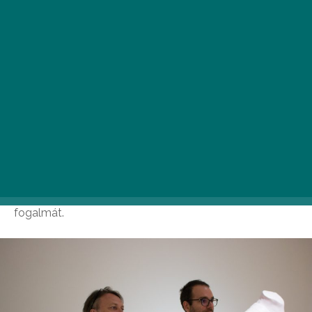
M
inden korszaknak megvannak a
toplistái. Top 10 zeneszerző, a 10
legismertebb író, a 10 leghíresebb
kortárs képzőművész. Utóbbi listán
Erwin Wurm, osztrák művész biztosan szerepel,
állítja Készman József, a
Ludwig Múzeum
főosztályvezetője.
Szeptember 23-ig látogatható
Erwin Wrum: Egyperces
munkák. A szobrászat mint program
című kiállításán
sétálva Józseffel a különleges műalkotásokról
beszélgettem, melyek újraértelmezik a művészet
fogalmát.