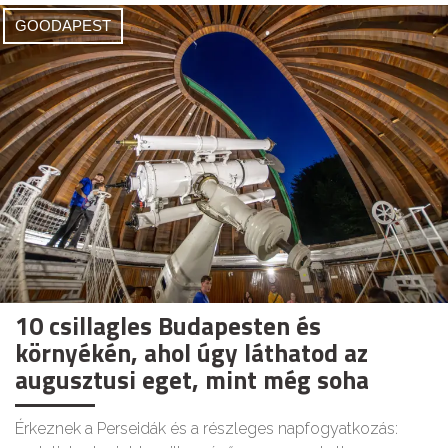
GOODAPEST
10 csillagles Budapesten és
környékén, ahol úgy láthatod az
augusztusi eget, mint még soha
Érkeznek a Perseidák és a részleges napfogyatkozás: