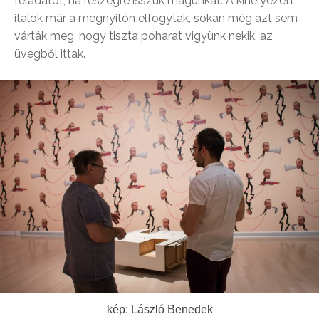
feladatot, ha részegre isszuk magunkat. A kihelyezett
italok már a megnyitón elfogytak, sokan még azt sem
várták meg, hogy tiszta poharat vigyünk nekik, az
üvegből ittak.
kép: László Benedek