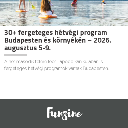
30+ fergeteges hétvégi program
Budapesten és környékén – 2026.
augusztus 5-9.
A hét második felére lecsillapodó kánikulában is
fergeteges hétvégi programok várnak Budapesten.