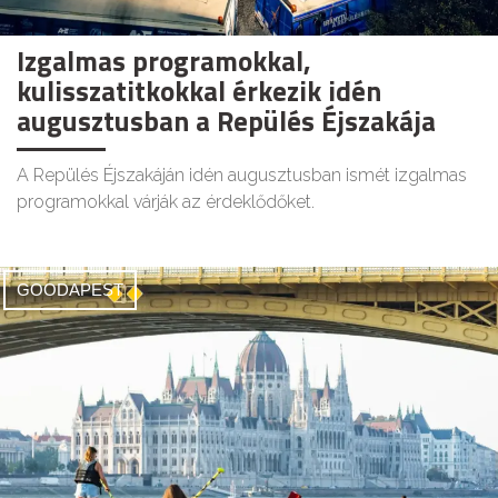
Izgalmas programokkal,
kulisszatitkokkal érkezik idén
augusztusban a Repülés Éjszakája
A Repülés Éjszakáján idén augusztusban ismét izgalmas
programokkal várják az érdeklődőket.
GOODAPEST