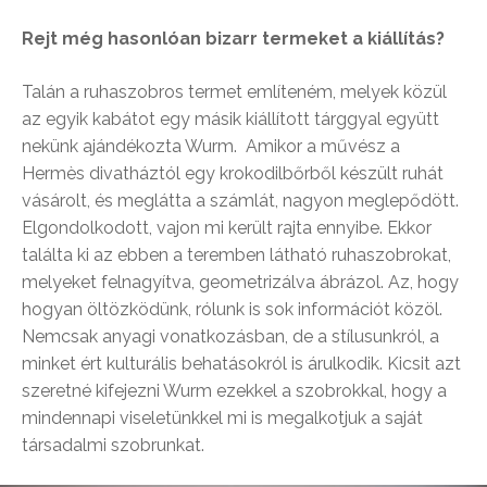
Rejt még hasonlóan bizarr termeket a kiállítás?
Talán a ruhaszobros termet említeném, melyek közül
az egyik kabátot egy másik kiállított tárggyal együtt
nekünk ajándékozta Wurm. Amikor a művész a
Hermès divatháztól egy krokodilbőrből készült ruhát
vásárolt, és meglátta a számlát, nagyon meglepődött.
Elgondolkodott, vajon mi került rajta ennyibe. Ekkor
találta ki az ebben a teremben látható ruhaszobrokat,
melyeket felnagyítva, geometrizálva ábrázol. Az, hogy
hogyan öltözködünk, rólunk is sok információt közöl.
Nemcsak anyagi vonatkozásban, de a stílusunkról, a
minket ért kulturális behatásokról is árulkodik. Kicsit azt
szeretné kifejezni Wurm ezekkel a szobrokkal, hogy a
mindennapi viseletünkkel mi is megalkotjuk a saját
társadalmi szobrunkat.