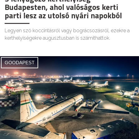
Budapesten, ahol valóságos kerti
parti lesz az utolsó nyári napokból
Legyen szó koccintásról vagy bográcsozásról, ezekre a
kerthelyiségekre augusztusban is számíthattok.
GOODAPEST