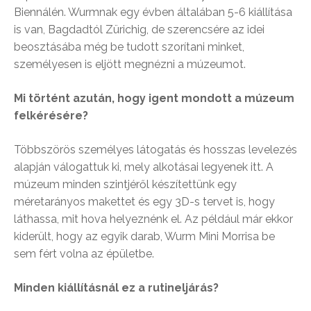
Biennálén. Wurmnak egy évben általában 5-6 kiállítása
is van, Bagdadtól Zürichig, de szerencsére az idei
beosztásába még be tudott szorítani minket,
személyesen is eljött megnézni a múzeumot.
Mi történt azután, hogy igent mondott a múzeum
felkérésére?
Többszörös személyes látogatás és hosszas levelezés
alapján válogattuk ki, mely alkotásai legyenek itt. A
múzeum minden szintjéről készítettünk egy
méretarányos makettet és egy 3D-s tervet is, hogy
láthassa, mit hova helyeznénk el. Az például már ekkor
kiderült, hogy az egyik darab, Wurm Mini Morrisa be
sem fért volna az épületbe.
Minden kiállításnál ez a rutineljárás?