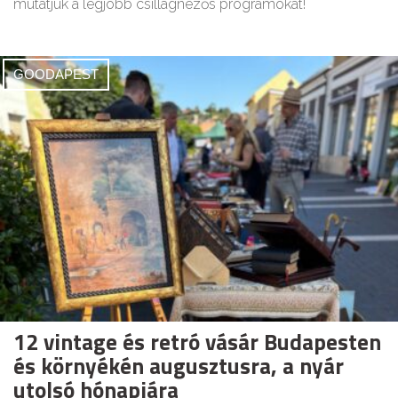
mutatjuk a legjobb csillagnézős programokat!
GOODAPEST
12 vintage és retró vásár Budapesten
és környékén augusztusra, a nyár
utolsó hónapjára