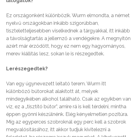
látogatók?
Ez országonként különbözik. Wurm elmondta, a német
nyelvű országokban inkább szigorúbban,
tiszteletteljesebben viselkednek a tárgyakkal, itt inkább
a távolságtartás a jellemző a vendégekre. A megnyitón
azért már érződött, hogy ez nem egy hagyományos,
merev kiállítás lesz, sokan le is részegedtek.
Lerészegedtek?
Van egy úgynevezett leitató terem. Wurm itt
különböző bútorokat alakított át, melyek
mindegyikében alkohol található. Csak az egyikben van
víz, ez a „tisztító bútor”, amire rá is kell térdelni, mintha
éppen gyónni készülnénk. Elég kényelmetlen pozitúra.
Míg az egyperces szobroknál egy perc kell a szobrok
megvalósításához, itt akkor tudjuk kivitelezni a