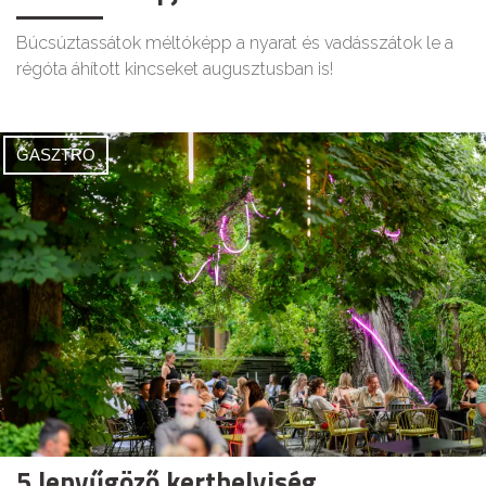
Búcsúztassátok méltóképp a nyarat és vadásszátok le a
régóta áhított kincseket augusztusban is!
GASZTRO
5 lenyűgöző kerthelyiség