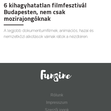
6 kihagyhatatlan filmfesztivál
Budapesten, nem csak
mozirajongóknak
A legjobb dokumentumfilmek, animációs, hazai és
nemzetközi alkotások várnak rátok a nézőtéren.
Rólunk
Impresszum
Szerzői jogok