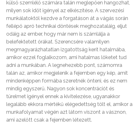
külső szemlélő számára talán meglepően hangozhat,
milyen sok időt igényel az elkészítése. A szervezési
munkálatoktól kezdve a forgatáson át a vágás során
fellépő apró technikai döntések meghozataláig, eljut
odáig az ember, hogy már nem is számlálja a
belefektetett órákat. Szerencsére valamilyen
megmagyarázhatatlan izgatottság kerít hatalmába,
amikor ezzel foglalkozom, ami hatalmas löketet tud
adni a munkában. A legnehezebb pont, számomra
talán az, amikor megjelenik a fejemben egy kép, amit
mindenképpen formába szeretnék önteni, és ez nem
mindig egyszerű. Nagyon sok koncentrációt és
türelmet igényel ennek a kivitelezése, ugyanakkor
legalább ekkora mértékű elégedettség tölt el, amikor a
munkafolyamat végén azt látom viszont a vásznon,
ami azelőtt csak a fejemben létezett.