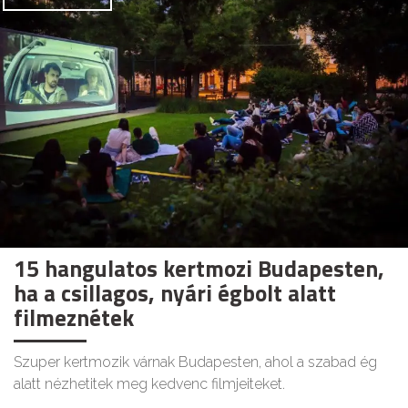
15 hangulatos kertmozi Budapesten,
ha a csillagos, nyári égbolt alatt
filmeznétek
Szuper kertmozik várnak Budapesten, ahol a szabad ég
alatt nézhetitek meg kedvenc filmjeiteket.