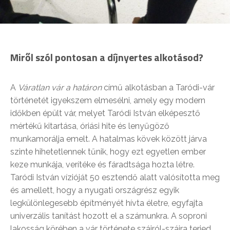
Miről szól pontosan a díjnyertes alkotásod?
A
Váratlan vár a határon
című alkotásban a Taródi-vár
történetét igyekszem elmesélni, amely egy modern
időkben épült vár, melyet Taródi István elképesztő
mértékű kitartása, óriási hite és lenyűgöző
munkamorálja emelt. A hatalmas kövek között járva
szinte hihetetlennek tűnik, hogy ezt egyetlen ember
keze munkája, verítéke és fáradtsága hozta létre.
Taródi István vízióját 50 esztendő alatt valósította meg
és amellett, hogy a nyugati országrész egyik
legkülönlegesebb építményét hívta életre, egyfajta
univerzális tanítást hozott el a számunkra. A soproni
lakosság körében a vár története szájról-szájra terjed,