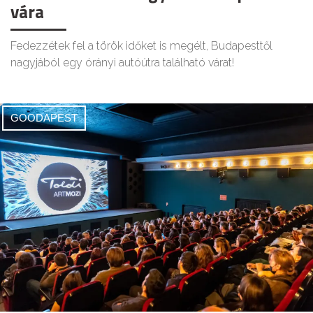
vára
Fedezzétek fel a török időket is megélt, Budapesttől
nagyjából egy órányi autóútra található várat!
GOODAPEST