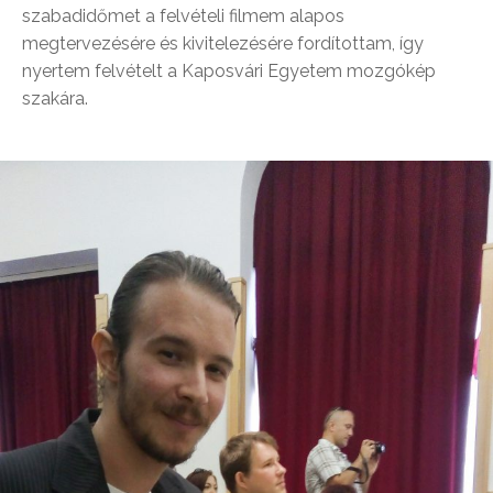
szabadidőmet a felvételi filmem alapos
megtervezésére és kivitelezésére fordítottam, így
nyertem felvételt a Kaposvári Egyetem mozgókép
szakára.