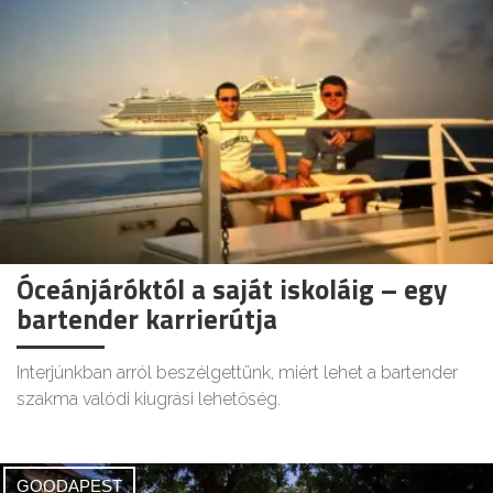
Óceánjáróktól a saját iskoláig – egy
bartender karrierútja
Interjúnkban arról beszélgettünk, miért lehet a bartender
szakma valódi kiugrási lehetőség.
GOODAPEST