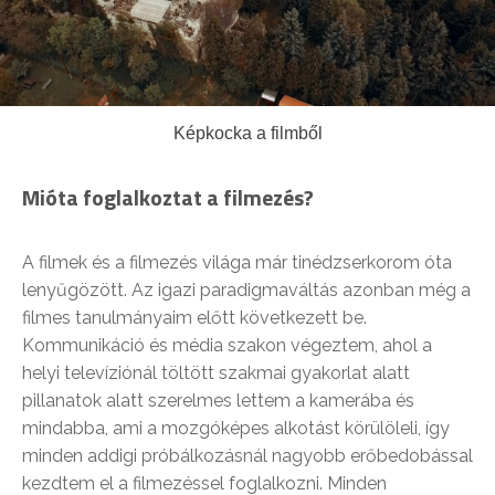
Képkocka a filmből
Mióta foglalkoztat a filmezés?
A filmek és a filmezés világa már tinédzserkorom óta
lenyűgözött. Az igazi paradigmaváltás azonban még a
filmes tanulmányaim előtt következett be.
Kommunikáció és média szakon végeztem, ahol a
helyi televíziónál töltött szakmai gyakorlat alatt
pillanatok alatt szerelmes lettem a kamerába és
mindabba, ami a mozgóképes alkotást körülöleli, így
minden addigi próbálkozásnál nagyobb erőbedobással
kezdtem el a filmezéssel foglalkozni. Minden