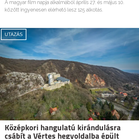
A magyar film napja alkalmából április 27. és május 10.
között ingyenesen elérhető lesz 125 alkotás.
UTAZÁS
Középkori hangulatú kirándulásra
csábít a Vértes hegyoldalba épült