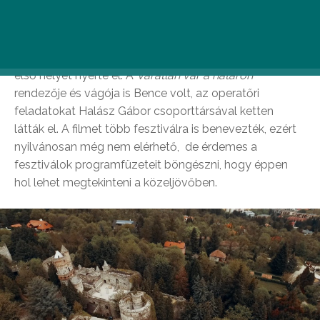
nyerte meg a fődíjat. Vele beszélgettünk.
A 25. Országos Diákfilmszemlére idén 110 filmet
neveztek, Bence pedig a Fiatal filmes kategóriájának
első helyét nyerte el. A
Váratlan vár a határon
rendezője és vágója is Bence volt, az operatőri
feladatokat Halász Gábor csoporttársával ketten
látták el. A filmet több fesztiválra is benevezték, ezért
nyilvánosan még nem elérhető, de érdemes a
fesztiválok programfüzeteit böngészni, hogy éppen
hol lehet megtekinteni a közeljövőben.