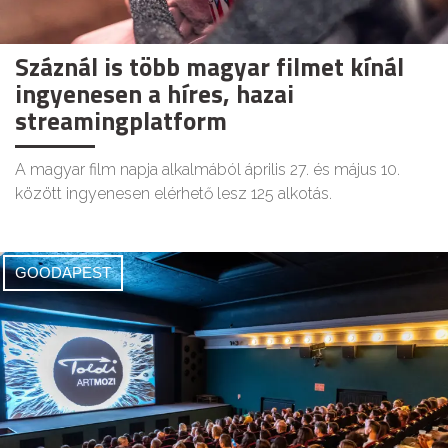
Száznál is több magyar filmet kínál
ingyenesen a híres, hazai
streamingplatform
A magyar film napja alkalmából április 27. és május 10.
között ingyenesen elérhető lesz 125 alkotás.
GOODAPEST