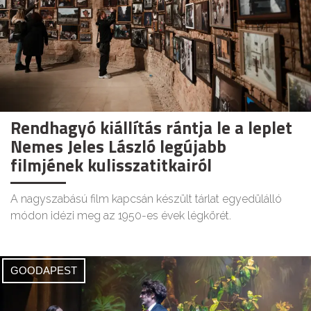
Rendhagyó kiállítás rántja le a leplet
Nemes Jeles László legújabb
filmjének kulisszatitkairól
A nagyszabású film kapcsán készült tárlat egyedülálló
módon idézi meg az 1950-es évek légkörét.
GOODAPEST