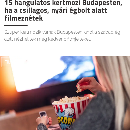
15 hangulatos kertmozi Budapesten,
ha a csillagos, nyári égbolt alatt
filmeznétek
Szuper kertmozik várnak Budapesten, ahol a szabad ég
alatt nézhetitek meg kedvenc filmjeiteket.
FILMEK