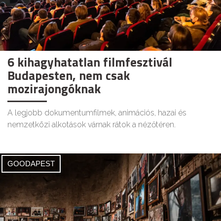
6 kihagyhatatlan filmfesztivál
Budapesten, nem csak
mozirajongóknak
A legjobb dokumentumfilmek, animációs, hazai és
nemzetközi alkotások várnak rátok a nézőtéren.
GOODAPEST