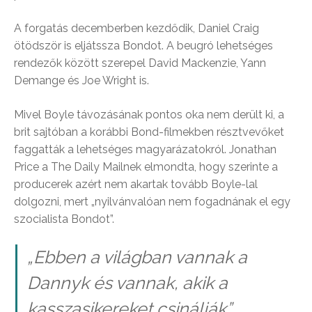
A forgatás decemberben kezdődik, Daniel Craig
ötödször is eljátssza Bondot. A beugró lehetséges
rendezők között szerepel David Mackenzie, Yann
Demange és Joe Wright is.
Mivel Boyle távozásának pontos oka nem derült ki, a
brit sajtóban a korábbi Bond-filmekben résztvevőket
faggatták a lehetséges magyarázatokról. Jonathan
Price a The Daily Mailnek elmondta, hogy szerinte a
producerek azért nem akartak tovább Boyle-lal
dolgozni, mert „nyilvánvalóan nem fogadnának el egy
szocialista Bondot”.
„Ebben a világban vannak a
Dannyk és vannak, akik a
kasszasikereket csinálják”