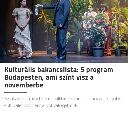
Kulturális bakancslista: 5 program
Budapesten, ami színt visz a
novemberbe
Színház, film, irodalom, kiállítás és tánc – a hónap legjobb
kulturális programjaiból válogattunk.