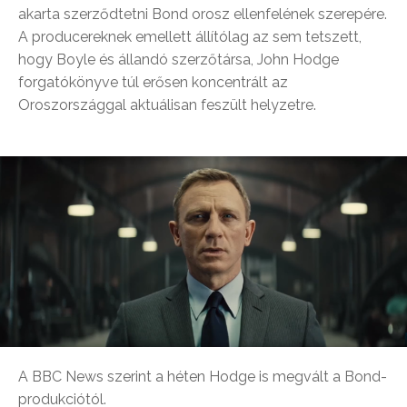
akarta szerződtetni Bond orosz ellenfelének szerepére.
A producereknek emellett állítólag az sem tetszett,
hogy Boyle és állandó szerzőtársa, John Hodge
forgatókönyve túl erősen koncentrált az
Oroszországgal aktuálisan feszült helyzetre.
A BBC News szerint a héten Hodge is megvált a Bond-
produkciótól.