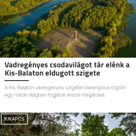
Vadregényes csodavilágot tár elénk a
Kis-Balaton eldugott szigete
A Kis-Balaton vadregényes szigetén barangolva rögtön
egy másik világban fogjátok érezni magatokat.
KIKAPCS