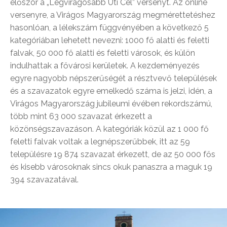
először a „Legvirágosabb Úti Cél” versenyt. Az online
versenyre, a Virágos Magyarország megmérettetéshez
hasonlóan, a lélekszám függvényében a következő 5
kategóriában lehetett nevezni: 1000 fő alatti és feletti
falvak, 50 000 fő alatti és feletti városok, és külön
indulhattak a fővárosi kerületek. A kezdeményezés
egyre nagyobb népszerűségét a résztvevő települések
és a szavazatok egyre emelkedő száma is jelzi, idén, a
Virágos Magyarország jubileumi évében rekordszámú,
több mint 63 000 szavazat érkezett a
közönségszavazáson. A kategóriák közül az 1 000 fő
feletti falvak voltak a legnépszerűbbek, itt az 59
településre 19 874 szavazat érkezett, de az 50 000 fős
és kisebb városoknak sincs okuk panaszra a maguk 19
394 szavazatával.