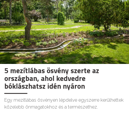
5 mezítlábas ösvény szerte az
országban, ahol kedvedre
bóklászhatsz idén nyáron
Egy mezítlábas ösvényen lépdelve egyszerre kerülhettek
közelebb önmagatokhoz és a természethez.