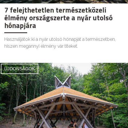
7 felejthetetlen természetközeli
élmény országszerte a nyár utolsó
hónapjára
Használjátok ki a nyár utolsó hónapját a természetben,
hiszen megannyi élmény vár titeket.
ÚJDONSÁGOK