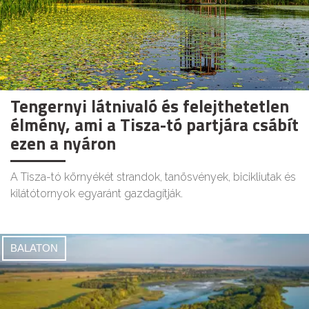
Tengernyi látnivaló és felejthetetlen
élmény, ami a Tisza-tó partjára csábít
ezen a nyáron
A Tisza-tó környékét strandok, tanösvények, bicikliutak és
kilátótornyok egyaránt gazdagítják.
BALATON