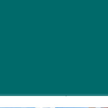
L
ezárult a „Legvirágosabb Úti Cél” játék
szavazása, ahol a Virágos Magyarország
környezetszépítő versenyen induló
települések mérettették meg magukat
a nagyközönség előtt. Az egyre népszerűbb
versenyen idén immár 177 település és kerület
vett részt, amelyekre összesen 63 138
szavazatot adott le a közönség a Facebookon.