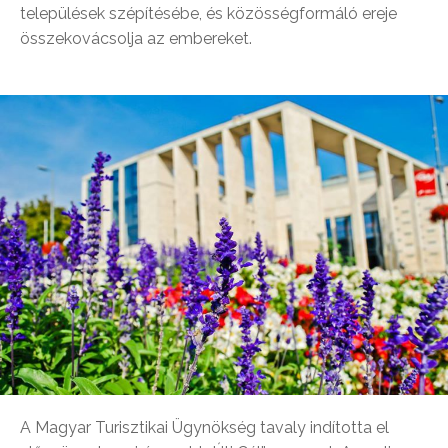
települések szépítésébe, és közösségformáló ereje
összekovácsolja az embereket.
A Magyar Turisztikai Ügynökség tavaly indította el