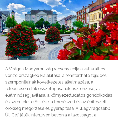
A Virágos Magyarország verseny célja a kulturált és
vonzó országkép kialakítása, a fenntartható fejlődés
szempontjainak következetes alkalmazása, a
településen élők összefogásának ösztönzése, az
életminőség javítása, a környezettudatos gondolkodás
és szemlélet erősítése, a természeti és az építészeti
örökség megőrzése és gyarapítása. A „Legvirágosabb
Úti Cél” játék intenzíven bevonja a lakosságot a