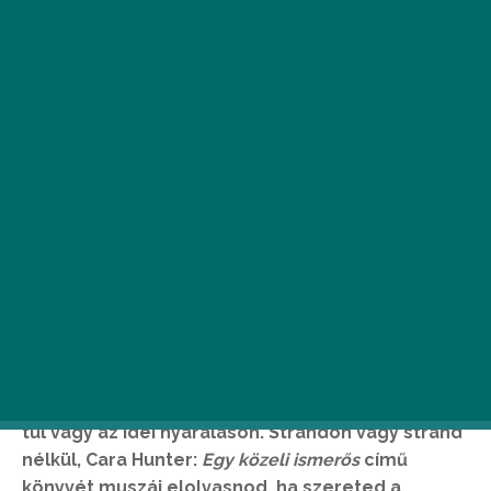
H
a nyár, akkor strand, ha pedig strand,
akkor olvasás. Egy olyan hihetetlenül
izgalmas krimit ajánlunk ezúttal, amit
még akkor is el kell olvasnod, ha már
túl vagy az idei nyaraláson. Strandon vagy strand
nélkül, Cara Hunter:
Egy közeli ismerős
című
könyvét muszáj elolvasnod, ha szereted a