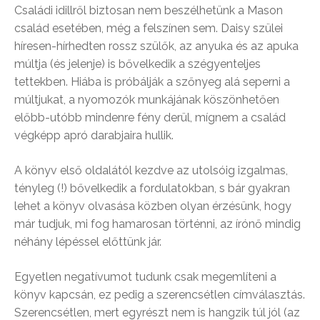
Családi idillről biztosan nem beszélhetünk a Mason
család esetében, még a felszínen sem. Daisy szülei
híresen-hírhedten rossz szülők, az anyuka és az apuka
múltja (és jelenje) is bővelkedik a szégyenteljes
tettekben. Hiába is próbálják a szőnyeg alá seperni a
múltjukat, a nyomozók munkájának köszönhetően
előbb-utóbb mindenre fény derül, mígnem a család
végképp apró darabjaira hullik.
A könyv első oldalától kezdve az utolsóig izgalmas,
tényleg (!) bővelkedik a fordulatokban, s bár gyakran
lehet a könyv olvasása közben olyan érzésünk, hogy
már tudjuk, mi fog hamarosan történni, az írónő mindig
néhány lépéssel előttünk jár.
Egyetlen negatívumot tudunk csak megemlíteni a
könyv kapcsán, ez pedig a szerencsétlen címválasztás.
Szerencsétlen, mert egyrészt nem is hangzik túl jól (az