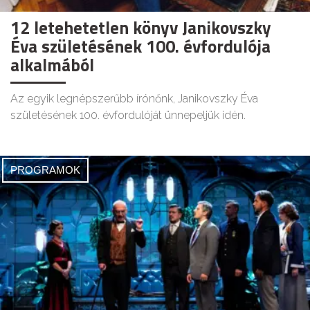
12 letehetetlen könyv Janikovszky
Éva születésének 100. évfordulója
alkalmából
Az egyik legnépszerűbb írónőnk, Janikovszky Éva
születésének 100. évfordulóját ünnepeljük idén.
PROGRAMOK