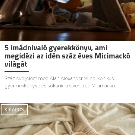
5 imádnivaló gyerekkönyv, ami
megidézi az idén száz éves Micimackó
világát
Száz éve jelent meg Alan Alexander Milne ikonikus
gyermekkönyve és sokunk kedvence, a Micimackó.
KIKAPCS