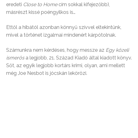
eredeti
Close to Home
cím sokkal kifejezőbb),
másrészt kissé poéngyilkos is…
Ettől a hibától azonban könnyű szívvel eltekintünk,
mivel a történet izgalmai mindenért kárpótolnak.
Számunkra nem kérdéses, hogy messze az
Egy közeli
ismerős
a legjobb, 21. Század Kiadó által kiadott könyv.
Sőt, az egyik legjobb kortárs krimi, olyan, ami mellett
még Joe Nesbot is jócskán lekörözi.