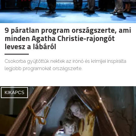
9 páratlan program országszerte, ami
minden Agatha Christie-rajongót
levesz a lábáról
Csokorba gyűjtöttük nektek az írónő és krimijei inspirálta
legjobb programokat országszerte.
KIKAPCS