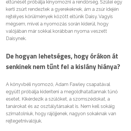
eltűnését próbálja kinyomozni a rendőrség. Szülei egy
kerti zsúrt rendeztek a gyerekeknek, ám a zsúr idején
rejtélyes körülmények között eltűnik Daisy. Vagyis
mégsem, mivel a nyomozás során kiderül, hogy
valójában már sokkal korábban nyoma veszett
Daisynek.
De hogyan lehetséges, hogy órákon át
senkinek nem tűnt fel a kislány hiánya?
A könyvbéli nyomozó, Adam Fawley csapatával
együtt próbálja kideríteni a megoldhatatlannak tűnő
esetet. Kikérdezik a szülőket, a szomszédokat, a
tanárokat és az osztálytársakat is. Nem kell sokáig
szimatolniuk, hogy rájöjjenek, nagyon sokaknak van
rejtegetnivalójuk.