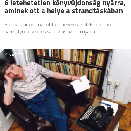
6 letehetetlen könyvújdonság nyárra,
aminek ott a helye a strandtáskában
Akár vízparton, akár otthon heverésznétek, ezek közül
bármelyik tökéletes választás az idei nyárra.
KIKAPCS