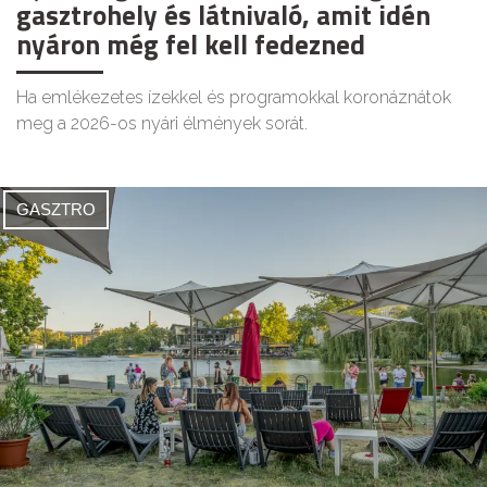
gasztrohely és látnivaló, amit idén
nyáron még fel kell fedezned
Ha emlékezetes ízekkel és programokkal koronáznátok
meg a 2026-os nyári élmények sorát.
GASZTRO