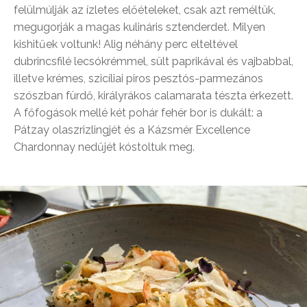
felülmúlják az ízletes előételeket, csak azt reméltük,
megugorják a magas kulináris sztenderdet. Milyen
kishitűek voltunk! Alig néhány perc elteltével
dubrincsfilé lecsókrémmel, sült paprikával és vajbabbal,
illetve krémes, szicíliai piros pesztós-parmezános
szószban fürdő, királyrákos calamarata tészta érkezett.
A főfogások mellé két pohár fehér bor is dukált: a
Pátzay olaszrizlingjét és a Kázsmér Excellence
Chardonnay nedűjét kóstoltuk meg.