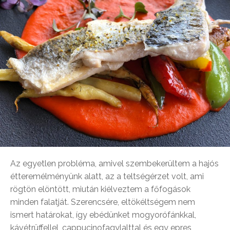
Az egyetlen probléma, amivel szembekerültem a hajós
étteremélményünk alatt, az a teltségérzet volt, ami
rögtön elöntött, miután kiélveztem a főfogások
minden falatját. Szerencsére, eltökéltségem nem
ismert határokat, így ebédünket mogyorófánkkal,
kávétrüffellel, cappucinofagylalttal és egy epres