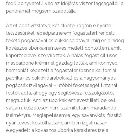
fedő ponyvatető véd az időjárás viszontagságaitól, a
panorámát mégsem szabotálja.
Az étlapot vizslatva, két előétel rögtön elnyerte
tetszésünket: ebédpartnerem fogastatárt rendelt
fekete pogácsával és cukkinisalátával, míg én a hideg
kovászos uborkakrémleves mellett döntöttem, amit
kaporzselével szervíroztak. A halas fogást citrusos
mascarpone krémmel gazdagították, ami könnyed
harmóniát képezett a fogastatár (benne kaliforniai
paprika- és cukkinidarabokkal) és a hagyományos
pogácsák ízvilágával – utóbbi feketeségét tintahal
festék adta, ahogy egy segítőkész felszolgálótól
megtudtuk. Ami az uborkakrémlevest illeti, be kell
valljam, előzetesen nem számítottam maradandó
ízélményre. Meglepetésemre, egy savanykás, frissítő
nyári levest kóstolhattam, amiben izgalmasan
elegyedett a kovászos uborka karakteres íze a