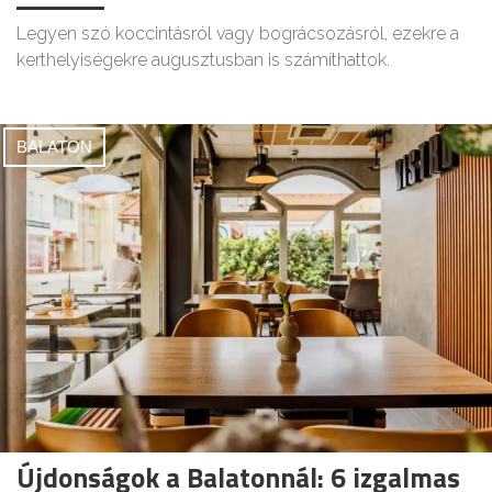
Legyen szó koccintásról vagy bográcsozásról, ezekre a
kerthelyiségekre augusztusban is számíthattok.
BALATON
Újdonságok a Balatonnál: 6 izgalmas