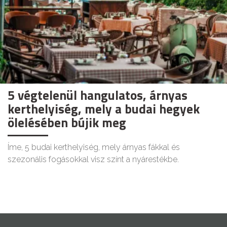
5 végtelenül hangulatos, árnyas
kerthelyiség, mely a budai hegyek
ölelésében bújik meg
Íme, 5 budai kerthelyiség, mely árnyas fákkal és
szezonális fogásokkal visz színt a nyárestékbe.