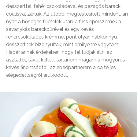
desszerttel, fehér csokoládéval és pezsgős barack
coulisval zártuk. Az utóbbi megtestesített mindent, ami
nyár: a bőséges főételek után, a friss eperszemek a
savanykás barackpürével és egy kevés
fehércsokoládés krémmel pont olyan habkönnyű
desszertnek bizonyultak, mint amilyenre vágytam.
Habár annak érdekében, hogy fel tudjak állni az
asztaltól, távol kellett tartanom magam a mogyorós-
kávés finomságtól, az ebédpartnerem arca teljes
elégedettségről árulkodott.