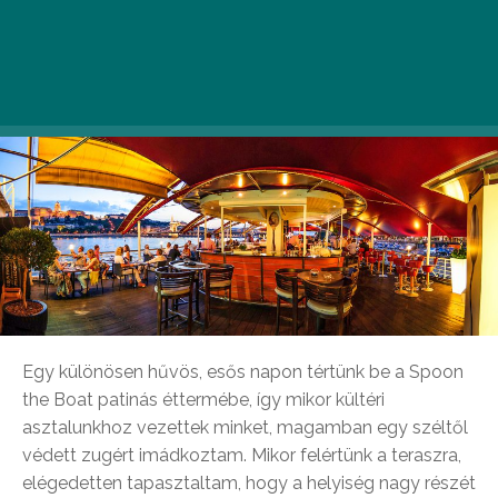
lélegzetelállító panoráma, amit étkezés közben
is élvezhetünk. Ezen a különleges helyszínen volt
szerencsénk ebédelni egy júliusi napon.
Egy különösen hűvös, esős napon tértünk be a Spoon
the Boat patinás éttermébe, így mikor kültéri
asztalunkhoz vezettek minket, magamban egy széltől
védett zugért imádkoztam. Mikor felértünk a teraszra,
elégedetten tapasztaltam, hogy a helyiség nagy részét