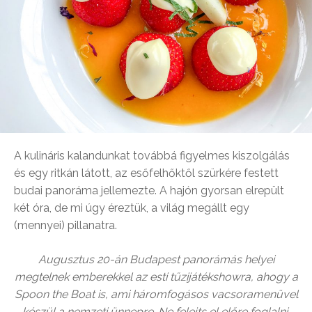
A kulináris kalandunkat továbbá figyelmes kiszolgálás
és egy ritkán látott, az esőfelhőktől szürkére festett
budai panoráma jellemezte. A hajón gyorsan elrepült
két óra, de mi úgy éreztük, a világ megállt egy
(mennyei) pillanatra.
Augusztus 20-án Budapest panorámás helyei
megtelnek emberekkel az esti tűzijátékshowra, ahogy a
Spoon the Boat is, ami háromfogásos vacsoramenüvel
készül a nemzeti ünnepre. Ne felejts el előre foglalni,