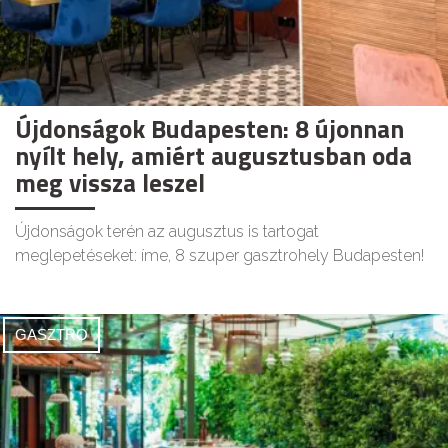
Újdonságok Budapesten: 8 újonnan
nyílt hely, amiért augusztusban oda
meg vissza leszel
Újdonságok terén az augusztus is tartogat
meglepetéseket: íme, 8 szuper gasztrohely Budapesten!
GASZTRO