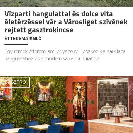
Vízparti hangulattal és dolce vita
életérzéssel vár a Városliget szívének
rejtett gasztrokincse
ÉTTEREMAJÁNLÓ
Egy remek étterem, ami egyszerre illeszkedik a park laza
hangulatához és a modern városi kultúrához.
GASZTRO