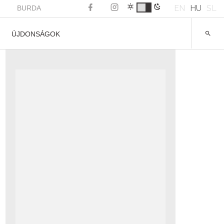
EN
HU
SL
BURDA
ÚJDONSÁGOK