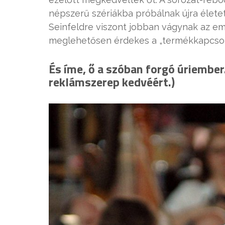
népszerű szériákba próbálnak újra élete
Seinfeldre viszont jobban vágynak az emb
meglehetősen érdekes a „termékkapcsol
És íme, ő a szóban forgó úriember
reklámszerep kedvéért.)