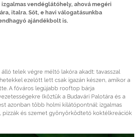
lc izgalmas vendéglátóhely, ahová megéri
ra, italra. Sőt, e havi válogatásunkba
endhagyó ajándékbolt is.
álló telek végre méltó lakóra akadt: tavasszal
 hetekkel ezelőtt lett csak igazán készen, amikor a
e. A főváros legújabb rooftop bárja
vezetességekre (köztük a Budavári Palotára és a
est azonban több holmi kilátópontnál: izgalmas
ák, pizzák és szemet gyönyörködtető koktélkreációk