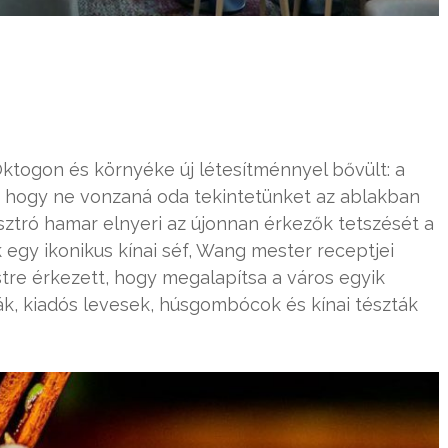
ogon és környéke új létesítménnyel bővült: a
, hogy ne vonzaná oda tekintetünket az ablakban
sztró hamar elnyeri az újonnan érkezők tetszését a
ek egy ikonikus kínai séf, Wang mester receptjei
tre érkezett, hogy megalapítsa a város egyik
ták, kiadós levesek, húsgombócok és kínai tészták