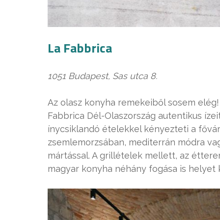
La Fabbrica
1051 Budapest, Sas utca 8.
Az olasz konyha remekeiből sosem elég! 
Fabbrica Dél-Olaszország autentikus ízei
ínycsiklandó ételekkel kényezteti a fővár
zsemlemorzsában, mediterrán módra vagy 
mártással. A grillételek mellett, az étter
magyar konyha néhány fogása is helyet k