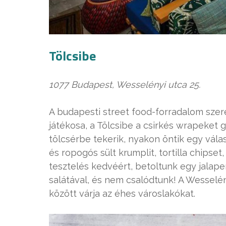
Tölcsibe
1077 Budapest, Wesselényi utca 25.
A budapesti street food-forradalom szer
játékosa, a Tölcsibe a csirkés wrapeket go
tölcsérbe tekerik, nyakon öntik egy vála
és ropogós sült krumplit, tortilla chipset
tesztelés kedvéért, betoltunk egy jalape
salátával, és nem csalódtunk! A Wesselén
között várja az éhes városlakókat.