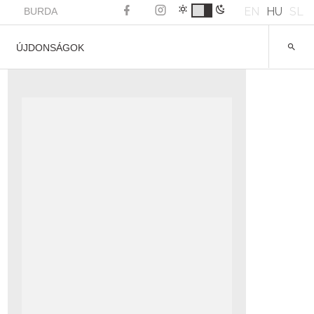
EN
HU
SL
BURDA
ÚJDONSÁGOK