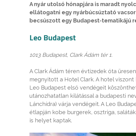
A nyár utolsó hónapjára is maradt nyo
ellátogatni egy nyárbúcsúztató vacsorá
becsúszott egy Budapest-tematikájú r
Leo Budapest
1013 Budapest, Clark Ádám tér 1.
A Clark Ádám téren évtizedek óta üresen 
megnyitott a Hotel Clark. A hotel viszont
Leo Budapest első vendégeit köszönthett
utánozhatatlan kilátással a budapesti ne
Lánchídra) várja vendégeit. A Leo Budap
étlapján kobe burgerek, osztriga, salát
is helyet kaptak.