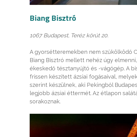
Biang Bisztró
1067 Budapest, Teréz körút 20.
A gyorsétteremekben nem szűkölködő Okt
Biang Bisztró mellett nehéz úgy elmenni
ékeskedő tésztanyújtó és -vágógép. A bi
frissen készített ázsiai fogásaival, mely
szerint készülnek, aki Pekingből Budapes
legjobb ázsiai éttermét. Az étlapon salá
sorakoznak.