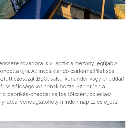
encsére továbbra is virágzik: a mezőny legújabb
ndolta újra. Az ínycsiklandó csirkemellfilét sós
sztott szósszal (BBQ, salsa-koriander vagy cheddar),
, friss zöldségeket adnak hozzá. Szigorúan a
no paprikás-cheddar sajtos tölcsért, coleslaw
yi utcai vendéglátóhely minden nap 12 és éjjel 2