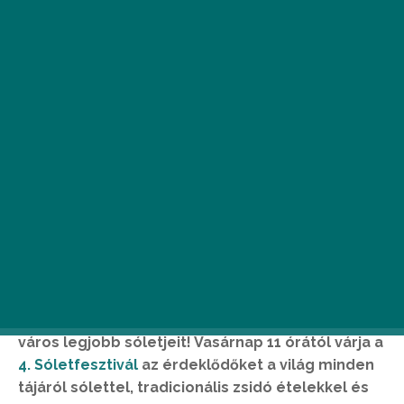
T
udod, miről híres még a budapesti
zsidó negyed az örökké pörgő
romkocsmák és varázslatos
zsinagógák mellett? Minden évben,
ezúttal augusztus 26-án itt kóstolhatod meg a
város legjobb sóletjeit! Vasárnap 11 órától várja a
4. Sóletfesztivál
az érdeklődőket a világ minden
tájáról sólettel, tradicionális zsidó ételekkel és