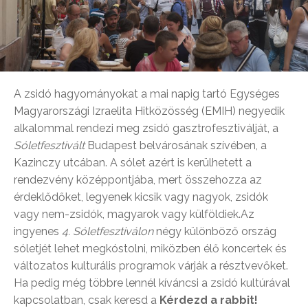
A zsidó hagyományokat a mai napig tartó Egységes
Magyarországi Izraelita Hitközösség (EMIH) negyedik
alkalommal rendezi meg zsidó gasztrofesztiválját, a
Sóletfesztivált
Budapest belvárosának szívében, a
Kazinczy utcában. A sólet azért is kerülhetett a
rendezvény középpontjába, mert összehozza az
érdeklődőket, legyenek kicsik vagy nagyok, zsidók
vagy nem-zsidók, magyarok vagy külföldiek.Az
ingyenes
4. Sóletfesztiválon
négy különböző ország
sóletjét lehet megkóstolni, miközben élő koncertek és
változatos kulturális programok várják a résztvevőket.
Ha pedig még többre lennél kíváncsi a zsidó kultúrával
kapcsolatban, csak keresd a
Kérdezd a rabbit!