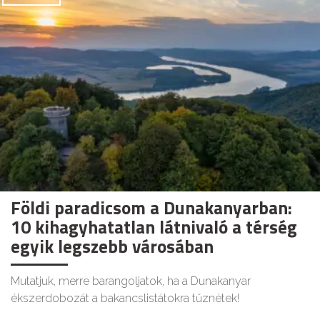
Földi paradicsom a Dunakanyarban:
10 kihagyhatatlan látnivaló a térség
egyik legszebb városában
Mutatjuk, merre barangoljatok, ha a Dunakanyar
ékszerdobozát a bakancslistátokra tűznétek!