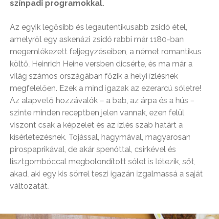
színpadi programokkal.
Az egyik legősibb és legautentikusabb zsidó étel,
amelyről egy askenázi zsidó rabbi már 1180-ban
megemlékezett feljegyzéseiben, a német romantikus
költő, Heinrich Heine versben dicsérte, és ma már a
világ számos országában főzik a helyi ízlésnek
megfelelően. Ezek a mind igazak az ezerarcú sóletre!
Az alapvető hozzávalók – a bab, az árpa és a hús –
szinte minden receptben jelen vannak, ezen felül
viszont csak a képzelet és az ízlés szab határt a
kísérletezésnek. Tojással, hagymával, magyarosan
pirospaprikával, de akár spenóttal, csirkével és
lisztgombóccal megbolondított sólet is létezik, sőt,
akad, aki egy kis sörrel teszi igazán izgalmassá a saját
változatát.