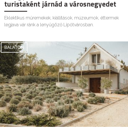
turistaként járnád a városnegyedet
Eklektikus műremekek, kiállítások, múzeumok, éttermek
legjava vár ránk a lenyűgöző Lipótvárosban.
BALATON