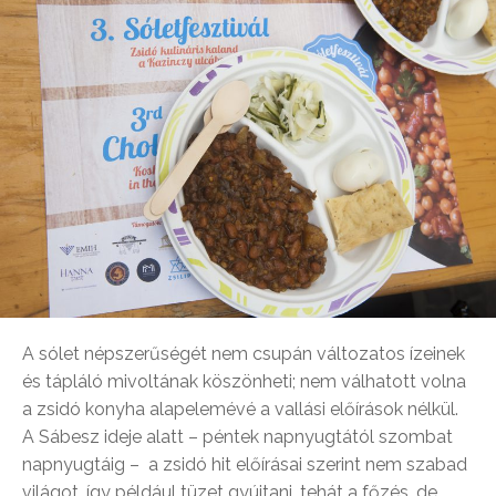
A sólet népszerűségét nem csupán változatos ízeinek
és tápláló mivoltának köszönheti; nem válhatott volna
a zsidó konyha alapelemévé a vallási előírások nélkül.
A Sábesz ideje alatt – péntek napnyugtától szombat
napnyugtáig – a zsidó hit előírásai szerint nem szabad
világot, így például tüzet gyújtani, tehát a főzés, de