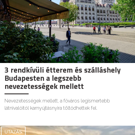
3 rendkívüli étterem és szálláshely
Budapesten a legszebb
nevezetességek mellett
Nevezetességek mellett, a főváros legismertebb
látnivalóitól karnyújtásnyira töltődhettek fel.
UTAZÁS