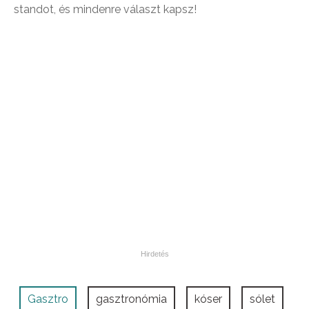
standot, és mindenre választ kapsz!
Gasztro
gasztronómia
kóser
sólet