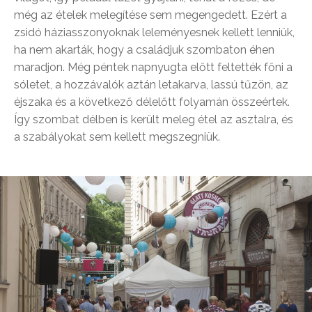
még az ételek melegítése sem megengedett. Ezért a
zsidó háziasszonyoknak leleményesnek kellett lenniük,
ha nem akarták, hogy a családjuk szombaton éhen
maradjon. Még péntek napnyugta előtt feltették főni a
sóletet, a hozzávalók aztán letakarva, lassú tűzön, az
éjszaka és a következő délelőtt folyamán összeértek.
Így szombat délben is került meleg étel az asztalra, és
a szabályokat sem kellett megszegniük.