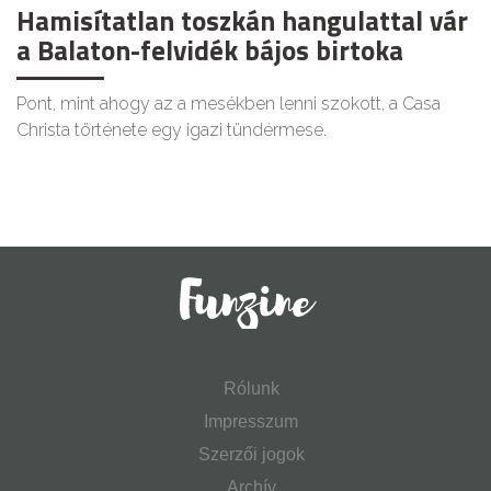
Hamisítatlan toszkán hangulattal vár
a Balaton-felvidék bájos birtoka
Pont, mint ahogy az a mesékben lenni szokott, a Casa
Christa története egy igazi tündérmese.
Rólunk
Impresszum
Szerzői jogok
Archív