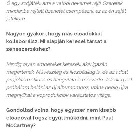
Ő egy szójáték, ami a valódi nevemet rejti. Szeretek
mindenbe rejtett üzenetet csempészni, ez az én saját
játékom.
Nagyon gyakori, hogy más előadókkal
kollaborálsz. Mi alapján keresel társat a
zeneszerzéshez?
Mindig olyan embereket keresek, akik igazán
megértenek. Művészileg és filozófiailag is, de az adott
projektem stílusa és hangulata is mérvadó. Jelenleg ezt
próbálom belőni az új albumomhoz, utána pedig újra
megnyílhat a koprodukciók varázslatos világa.
Gondoltad volna, hogy egyszer nem kisebb
előadóval fogsz együttműködni, mint Paul
McCartney?