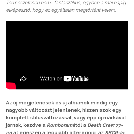
Természetesen nem, fantasztikus, egyben a mai napig
elképesztő, hogy ez egyáltalán megtörtént velem.
Az új megjelenések és új albumok mindig egy
nagyobb változást jelentenek, hiszen azok egy
komplett stílusváltozással, vagy épp új márkával
járnak, kezdve a
Romboramá
tól a
Death Crew 77-
en
át egészen a legújabb alteregóig, az
SBCR-ig.