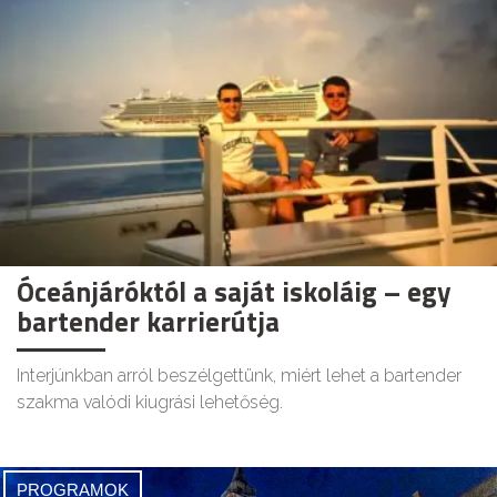
Óceánjáróktól a saját iskoláig – egy
bartender karrierútja
Interjúnkban arról beszélgettünk, miért lehet a bartender
szakma valódi kiugrási lehetőség.
PROGRAMOK