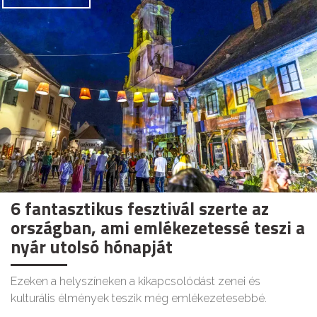
6 fantasztikus fesztivál szerte az
országban, ami emlékezetessé teszi a
nyár utolsó hónapját
Ezeken a helyszíneken a kikapcsolódást zenei és
kulturális élmények teszik még emlékezetesebbé.