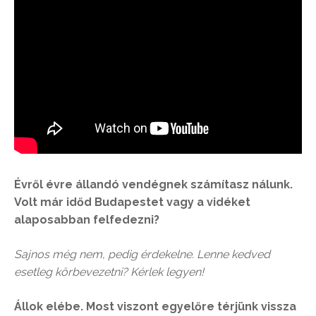
Évről évre állandó vendégnek számítasz nálunk.
Volt már időd Budapestet vagy a vidéket
alaposabban felfedezni?
Sajnos még nem, pedig érdekelne. Lenne kedved
esetleg körbevezetni? Kérlek legyen!
Állok elébe. Most viszont egyelőre térjünk vissza