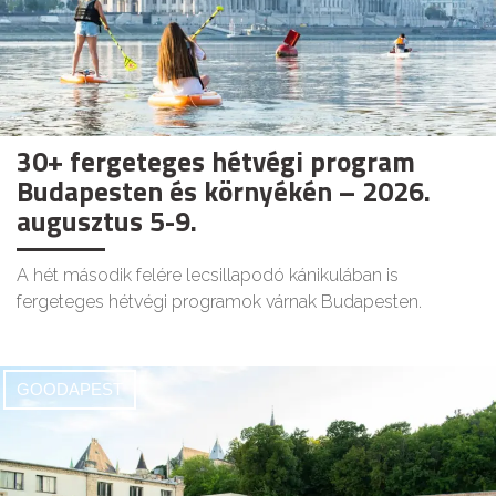
30+ fergeteges hétvégi program
Budapesten és környékén – 2026.
augusztus 5-9.
A hét második felére lecsillapodó kánikulában is
fergeteges hétvégi programok várnak Budapesten.
GOODAPEST