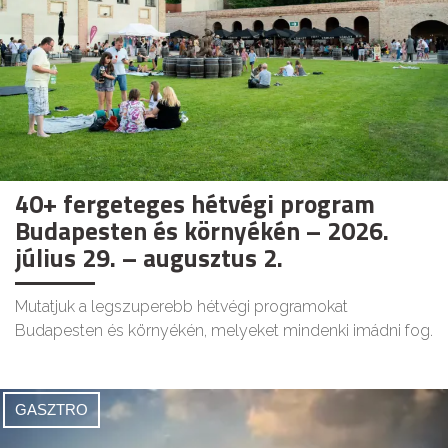
40+ fergeteges hétvégi program
Budapesten és környékén – 2026.
július 29. – augusztus 2.
Mutatjuk a legszuperebb hétvégi programokat
Budapesten és környékén, melyeket mindenki imádni fog.
GASZTRO