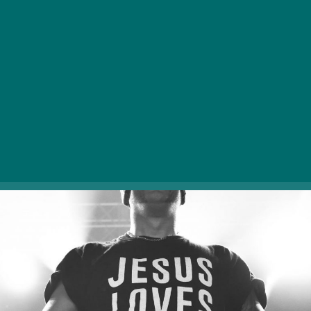
zenei stílusát, mind az image-ét tekintve, de ami
számunkra igazi szerencse, hogy Magyarország
állandó helyszínként szerepel a turnéállomásai
között. Legközelebbi
itthoni fellépésére július
19-én kerül sor a Budapest Parkban
, melynek
apropójából egy online interjút készíthettünk
vele.