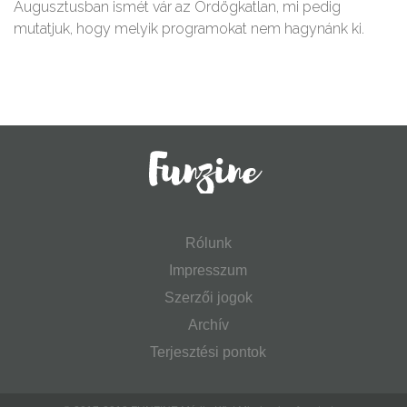
Augusztusban ismét vár az Ördögkatlan, mi pedig
mutatjuk, hogy melyik programokat nem hagynánk ki.
Rólunk
Impresszum
Szerzői jogok
Archív
Terjesztési pontok