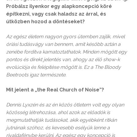
Próbálsz ilyenkor egy alapkoncepció köré
építkezni, vagy csak haladsz az árral, és
útközben hozod a döntéseket?
Az egész életem nagyon gyors ütemben zajlik, mivel
óriási tudásvágy van bennem, amit később aztán a
zenébe fordítva kamatoztathatok. Minden mögött egy
pontos és direkt jelentés van, ahogy az élő show-k
evolúciója és felépítése mögött is. Ez a The Bloody
Beetroots igaz természete.
Mit jelent a „the Real Church of Noise”?
Dennis Lyxzén és az én közös ötletem volt egy olyan
közösség létrehozása, ahol azok az előadók is
megmutathatják tudásokat, akik egyébként ritkán
jutnának szóhoz, és kevesebb esélyük lenne a
rivaldafénybe kerülni. Az egész egy koncepció is