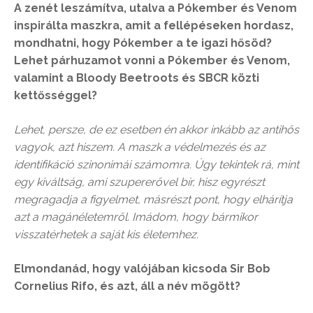
A zenét leszámítva, utalva a Pókember és Venom
inspirálta maszkra, amit a fellépéseken hordasz,
mondhatni, hogy Pókember a te igazi hősöd?
Lehet párhuzamot vonni a Pókember és Venom,
valamint a Bloody Beetroots és SBCR közti
kettősséggel?
Lehet, persze, de ez esetben én akkor inkább az antihős
vagyok, azt hiszem. A maszk a védelmezés és az
identifikáció szinonimái számomra. Úgy tekintek rá, mint
egy kiváltság, ami szupererővel bír, hisz egyrészt
megragadja a figyelmet, másrészt pont, hogy elhárítja
azt a magánéletemről. Imádom, hogy bármikor
visszatérhetek a saját kis életemhez.
Elmondanád, hogy valójában kicsoda Sir Bob
Cornelius Rifo, és azt, áll a név mögött?