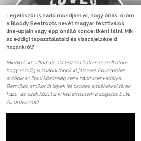
Legelőször is hadd mondjam el, hogy óriási öröm
a Bloody Beetroots nevét magyar fesztiválok
line-up
jain vagy épp önálló koncertként látni. Mik
az eddigi tapasztalataid és visszajelzéseid
hazánkról?
Mindig is imádtam és azt hiszem bátran mondhatom,
hogy mindig is imádni fogok itt játszani. Egyszerűen
érződik az itteni közönség zene iránti szenvedélye.
Bármikor, amikor itt lépek fel csodás emlékekkel térek
haza, de ezek közül is ki kell emelnem a szigetes bulit.
Az őrület volt!