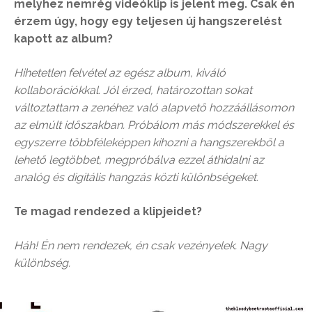
melyhez nemrég videóklip is jelent meg. Csak én
érzem úgy, hogy egy teljesen új hangszerelést
kapott az album?
Hihetetlen felvétel az egész album, kiváló
kollaborációkkal. Jól érzed, határozottan sokat
változtattam a zenéhez való alapvető hozzáállásomon
az elmúlt időszakban. Próbálom más módszerekkel és
egyszerre többféleképpen kihozni a hangszerekből a
lehető legtöbbet, megpróbálva ezzel áthidalni az
analóg és digitális hangzás közti különbségeket.
Te magad rendezed a klipjeidet?
Háh! Én nem rendezek, én csak vezényelek. Nagy
különbség.