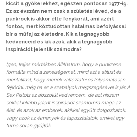
kicsit a gyökerekhez, egészen pontosan 1977-ig.
Ez az évszám nem csak a születési éved, de a
punkrock is akkor élte fénykorát, ami azért
fontos, mert köztudottan hatalmas befolyással
bír a műfaj az életedre. Kik a legnagyobb
kedvenceid és kik azok, akik a legnagyobb
inspirációt jelentik számodra?
Igen, teljes mértékben állíthatom, hogy a punkzene
formálta mind a zeneiségemet, mind azt a stílust és
mentalitást, hogy merjek változtatni és folyamatosan
fejlődni, még ha ez a szabályok megszegésével is jár. A
Sex Pistols az abszolút kedvencem, de azt hiszem
sokkal inkább jelent inspirációt számomra maga az
élet, és azok az emberek, akikkel együtt dolgozhatok,
vagy azok az élmények és tapasztalatok, amiket egy
turné során gyűjtök.