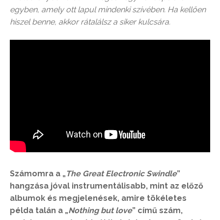
egyben, amely ott lapul mindenki szívében. Ha kellően
hiszel benne, akkor rátalálsz a siker kulcsára.
Számomra a
„
The
Great Electronic Swindle
”
hangzása jóval instrumentálisabb, mint az előző
albumok és megjelenések, amire tökéletes
példa talán a „
Nothing but love
” című szám,