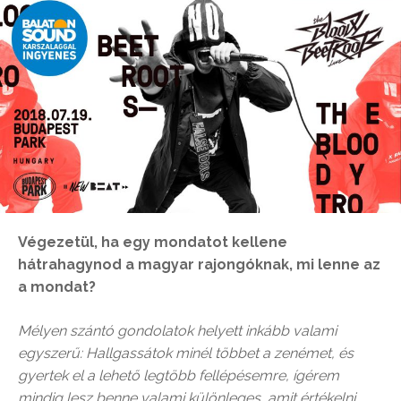
Végezetül, ha egy mondatot kellene
hátrahagynod a magyar rajongóknak, mi lenne az
a mondat?
Mélyen szántó gondolatok helyett inkább valami
egyszerű: Hallgassátok minél többet a zenémet, és
gyertek el a lehető legtöbb fellépésemre, ígérem
mindig lesz benne valami különleges, amit értékelni